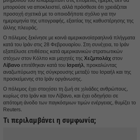
μνημονίου του Ισλαμαμπάντ στις επόμενες ημέρες δεν θα
μπορούσε να αποκλειστεί, αλλά πρόσθεσε ότι χρειάζεται
προσοχή σχετικά με το οποιοδήποτε σχόλιο για την
ημερομηνία της υπογραφής, εξαιτίας της καθυστέρησης της
άλλης πλευράς.
Ο πόλεμος ξεκίνησε με κοινά αμερικανοϊσραηλινά πλήγματα
κατά του Ιράν στις 28 Φεβρουαρίου. Στη συνέχεια, το Ιράν
εξαπέλυσε επιθέσεις κατά αμερικανικών στρατιωτικών
στόχων στον Κόλπο και μαχητές της
Χεζμπολάχ
στον
Λίβανο
επιτέθηκαν κατά του
Ισραήλ
, προκαλώντας
αναζωπύρωση της σύγκρουσης μεταξύ του Ισραήλ και της
προσκείμενης στο Ιράν οργάνωσης.
Ο πόλεμος έχει στοιχίσει τη ζωή σε χιλιάδες ανθρώπους,
κυρίως στο Ιράν και τον Λίβανο, και έχει οδηγήσει σε
απότομη άνοδο των παγκόσμιων τιμών ενέργειας, θυμίζει το
Reuters.
Τι περιλαμβάνει η συμφωνία;