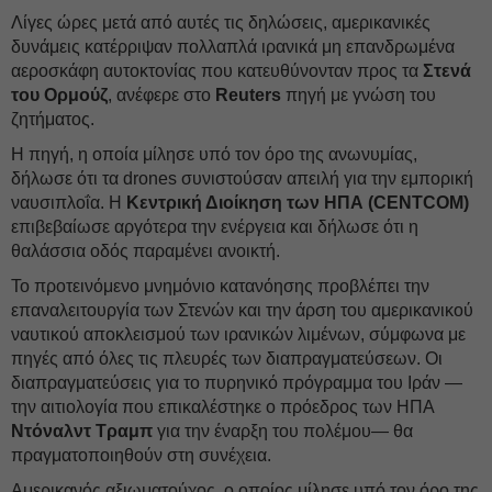
Λίγες ώρες μετά από αυτές τις δηλώσεις, αμερικανικές
δυνάμεις κατέρριψαν πολλαπλά ιρανικά μη επανδρωμένα
αεροσκάφη αυτοκτονίας που κατευθύνονταν προς τα
Στενά
του Ορμούζ
, ανέφερε στο
Reuters
πηγή με γνώση του
ζητήματος.
Η πηγή, η οποία μίλησε υπό τον όρο της ανωνυμίας,
δήλωσε ότι τα drones συνιστούσαν απειλή για την εμπορική
ναυσιπλοΐα. Η
Κεντρική Διοίκηση των ΗΠΑ (CENTCOM)
επιβεβαίωσε αργότερα την ενέργεια και δήλωσε ότι η
θαλάσσια οδός παραμένει ανοικτή.
Το προτεινόμενο μνημόνιο κατανόησης προβλέπει την
επαναλειτουργία των Στενών και την άρση του αμερικανικού
ναυτικού αποκλεισμού των ιρανικών λιμένων, σύμφωνα με
πηγές από όλες τις πλευρές των διαπραγματεύσεων. Οι
διαπραγματεύσεις για το πυρηνικό πρόγραμμα του Ιράν —
την αιτιολογία που επικαλέστηκε ο πρόεδρος των ΗΠΑ
Ντόναλντ Τραμπ
για την έναρξη του πολέμου— θα
πραγματοποιηθούν στη συνέχεια.
Αμερικανός αξιωματούχος, ο οποίος μίλησε υπό τον όρο της