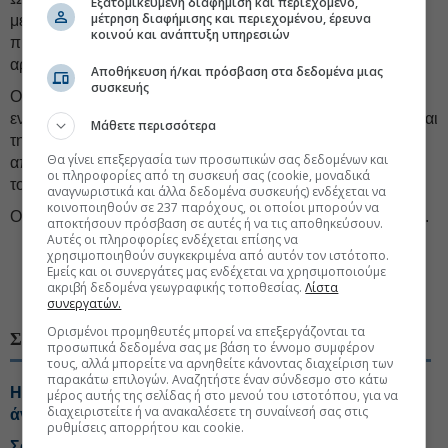
Εξατομικευμένη διαφήμιση και περιεχόμενο,
μέτρηση διαφήμισης και περιεχομένου, έρευνα
με πηγές δεν έχει αποδεχθεί τη διάλυση του πυρηνικού του
κοινού και ανάπτυξη υπηρεσιών
προγράμματος, επιθυμεί να διατηρήσει το ουράνιο σε
αραιωμένη μορφή.
Αποθήκευση ή/και πρόσβαση στα δεδομένα μιας
συσκευής
Οι προτάσεις περιλαμβάνουν επίσης συζητήσεις για
ενδεχόμενες πολεμικές αποζημιώσεις προς την Τεχεράνη και
Μάθετε περισσότερα
την εγκατάλειψη των μακροχρόνιων αμερικανικών
Θα γίνει επεξεργασία των προσωπικών σας δεδομένων και
απαιτήσεων για περιορισμούς στο πυραυλικό πρόγραμμα
οι πληροφορίες από τη συσκευή σας (cookie, μοναδικά
του Ιράν, ανέφεραν οι πηγές.
αναγνωριστικά και άλλα δεδομένα συσκευής) ενδέχεται να
κοινοποιηθούν σε 237 παρόχους, οι οποίοι μπορούν να
Ο Αμερικανός αξιωματούχος αμφισβήτησε αυτή την εκδοχή.
αποκτήσουν πρόσβαση σε αυτές ή να τις αποθηκεύσουν.
Αυτές οι πληροφορίες ενδέχεται επίσης να
#Μέση Ανατολή
χρησιμοποιηθούν συγκεκριμένα από αυτόν τον ιστότοπο.
#Πυρηνικό πρόγραμμα Ιράν
#Ιράν
Εμείς και οι συνεργάτες μας ενδέχεται να χρησιμοποιούμε
ακριβή δεδομένα γεωγραφικής τοποθεσίας.
Λίστα
#Ισραήλ-Ιράν
#ΗΠΑ - Ιράν
συνεργατών.
Ορισμένοι προμηθευτές μπορεί να επεξεργάζονται τα
ΣΧΕΤΙΚΑ ΘΕΜΑΤΑ
προσωπικά δεδομένα σας με βάση το έννομο συμφέρον
τους, αλλά μπορείτε να αρνηθείτε κάνοντας διαχείριση των
παρακάτω επιλογών. Αναζητήστε έναν σύνδεσμο στο κάτω
Η Τεχεράνη θέτει όρους για οποιοδήποτε εκ νέου
μέρος αυτής της σελίδας ή στο μενού του ιστοτόπου, για να
διαχειριστείτε ή να ανακαλέσετε τη συναίνεσή σας στις
άνοιγμα των Στενών του Ορμούζ
ρυθμίσεις απορρήτου και cookie.
Σαουδική Αραβία, Τουρκία και Πακιστάν στήνουν