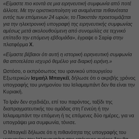
«Είμαστε πιο κοντά σε μια ειρηνευτική συμφωνία από ποτέ
άλλοτε. Με την οριστικοποίηση να αναμένεται πιθανότατα
εντός των επόμενων 24 ωρών, το Πακιστάν προετοιμάζεται
για την ηλεκτρονική υπογραφή της ειρηνευτικής συμφωνίας
αμέσως μετά ακολουθούμενη από συνομιλίες σε τεχνικό
επίπεδο την επόμενη εβδομάδα»
, έγραψε ο Σαρίφ στην
πλατφόρμα
X
.
«Είμαστε βέβαιοι ότι αυτή η ιστορική ειρηνευτική συμφωνία
θα αποτελέσει ισχυρό θεμέλιο για διαρκή ειρήνη.»
Ωστόσο, ο εκπρόσωπος του ιρανικού υπουργείου
Εξωτερικών
Ισμαήλ Μπαγκέϊ
, δήλωσε ότι ο ακριβής χρόνος
υπογραφής του μνημονίου του Ισλαμαμπάντ δεν θα είναι την
Κυριακή.
To Ιράν δεν σχεδιάζει, επί του παρόντος, ταξίδι της
διαπραγματευτικής του ομάδας στη Γενεύη ή την
Ισλαμαμπάντ την επόμενη ή τις επόμενες δύο ημέρες, για να
υπογράψει μια συμφωνία, τόνισε.
Ο Μπαγκέϊ δήλωσε ότι η πιθανότητα της υπογραφής του