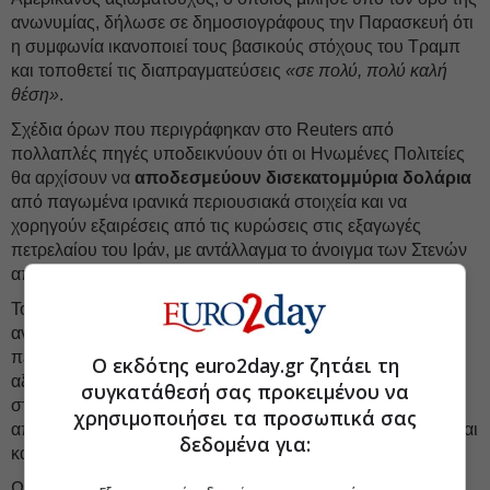
ανωνυμίας, δήλωσε σε δημοσιογράφους την Παρασκευή ότι
η συμφωνία ικανοποιεί τους βασικούς στόχους του Τραμπ
και τοποθετεί τις διαπραγματεύσεις
«σε πολύ, πολύ καλή
θέση»
.
Σχέδια όρων που περιγράφηκαν στο Reuters από
πολλαπλές πηγές υποδεικνύουν ότι οι Ηνωμένες Πολιτείες
θα αρχίσουν να
αποδεσμεύουν δισεκατομμύρια δολάρια
από παγωμένα ιρανικά περιουσιακά στοιχεία και να
χορηγούν εξαιρέσεις από τις κυρώσεις στις εξαγωγές
πετρελαίου του Ιράν, με αντάλλαγμα το άνοιγμα των Στενών
από την Τεχεράνη.
Το
πυρηνικό πρόγραμμα
του Ιράν θα αποτελέσει
αντικείμενο διαπραγμάτευσης κατά τη διάρκεια μιας
περιόδου συνομιλιών 60 ημερών. Ο Αμερικανός
Ο εκδότης euro2day.gr ζητάει τη
αξιωματούχος δήλωσε ότι η συμφωνία θα οδηγήσει τελικά
συγκατάθεσή σας προκειμένου να
στη διάλυση του πυρηνικού προγράμματος του Ιράν, με το
χρησιμοποιήσει τα προσωπικά σας
απόθεμα υψηλά εμπλουτισμένου ουρανίου να καταστρέφεται
δεδομένα για:
και να απομακρύνεται.
Ωστόσο, ο Αραγτσί δήλωσε ότι το Ιράν, το οποίο σύμφωνα