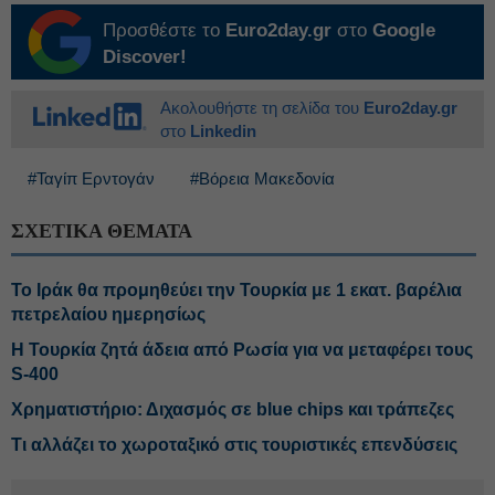
Προσθέστε το
Euro2day.gr
στο
Google
Discover!
Ακολουθήστε τη σελίδα του
Euro2day.gr
στο
Linkedin
#Ταγίπ Ερντογάν
#Βόρεια Μακεδονία
ΣΧΕΤΙΚΑ ΘΕΜΑΤΑ
Το Ιράκ θα προμηθεύει την Τουρκία με 1 εκατ. βαρέλια
πετρελαίου ημερησίως
Η Τουρκία ζητά άδεια από Ρωσία για να μεταφέρει τους
S-400
Χρηματιστήριο: Διχασμός σε blue chips και τράπεζες
Τι αλλάζει το χωροταξικό στις τουριστικές επενδύσεις