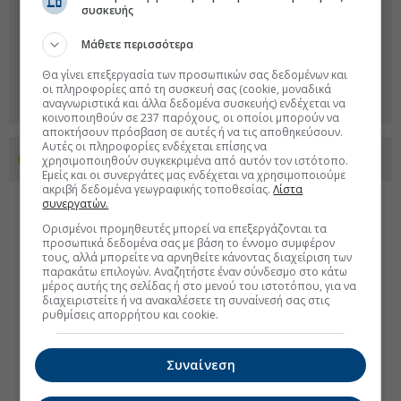
συσκευής
Μάθετε περισσότερα
Θα γίνει επεξεργασία των προσωπικών σας δεδομένων και
οι πληροφορίες από τη συσκευή σας (cookie, μοναδικά
αναγνωριστικά και άλλα δεδομένα συσκευής) ενδέχεται να
κοινοποιηθούν σε 237 παρόχους, οι οποίοι μπορούν να
αποκτήσουν πρόσβαση σε αυτές ή να τις αποθηκεύσουν.
Αυτές οι πληροφορίες ενδέχεται επίσης να
Προσθέστε το euro2day.gr στο Discover
χρησιμοποιηθούν συγκεκριμένα από αυτόν τον ιστότοπο.
Εμείς και οι συνεργάτες μας ενδέχεται να χρησιμοποιούμε
ακριβή δεδομένα γεωγραφικής τοποθεσίας.
Λίστα
συνεργατών.
Ορισμένοι προμηθευτές μπορεί να επεξεργάζονται τα
προσωπικά δεδομένα σας με βάση το έννομο συμφέρον
τους, αλλά μπορείτε να αρνηθείτε κάνοντας διαχείριση των
παρακάτω επιλογών. Αναζητήστε έναν σύνδεσμο στο κάτω
μέρος αυτής της σελίδας ή στο μενού του ιστοτόπου, για να
διαχειριστείτε ή να ανακαλέσετε τη συναίνεσή σας στις
ρυθμίσεις απορρήτου και cookie.
Συναίνεση