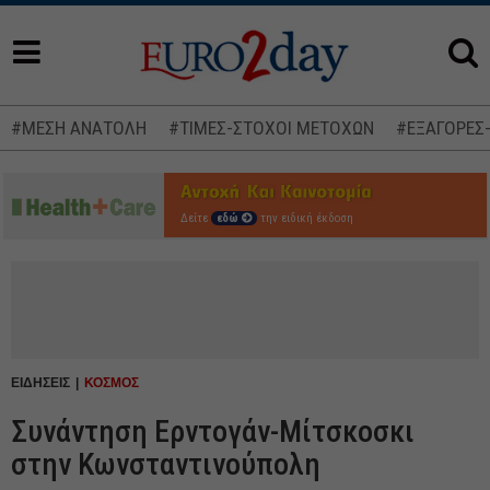
#ΜΕΣΗ ΑΝΑΤΟΛΗ
#ΤΙΜΕΣ-ΣΤΟΧΟΙ ΜΕΤΟΧΩΝ
#ΕΞΑΓΟΡΕΣ
Δείτε
εδώ
την ειδική έκδοση
ΕΙΔΗΣΕΙΣ
ΚΟΣΜΟΣ
Συνάντηση Ερντογάν-Μίτσκοσκι
στην Κωνσταντινούπολη