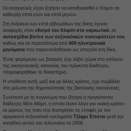
Οι εισαγγελείς είχαν ζητήσει να καταδικασθεί ο Χόιμπι σε
κάθειρξη επτά ετών και επτά μηνών.
Στη διάρκεια των επτά εβδομάδων της δίκης έγιναν
αναφορές στον
εθισμό του Χόιμπι στα ναρκωτικά
, σε
αυτοσχέδια βίντεο των σεξουαλικών συνευρέσεών του
,
καθώς και σε περισσότερα από
800 ηλεκτρονικά
μηνύματα
που παρουσιάσθηκαν ως στοιχεία στη δίκη.
Ένας φερόμενος ως βιασμός είχε λάβει χώρα στο υπόγειο
της οικογενειακής κατοικίας του πρίγκιπα διαδόχου,
πληροφορήθηκε το δικαστήριο.
Η υπόθεση αυτή, μαζί και με άλλες κρίσεις, έχει συμβάλει
στη μείωση της δημοτικότητας της βασιλικής οικογένειας.
Συνέπεσε με τη συγγνώμη που ζήτησε η πριγκίπισσα
διάδοχος Μέτε-Μάριτ, η οποία έκανε λόγο για «κακή κρίση»
εκ μέρους της όταν είχε διατηρήσει τις επαφές με τον
αμερικανό σεξουαλικό εγκληματία
Τζέφρι Έπστιν
μετά την
καταδίκη αυτού του τελευταίου το 2008.