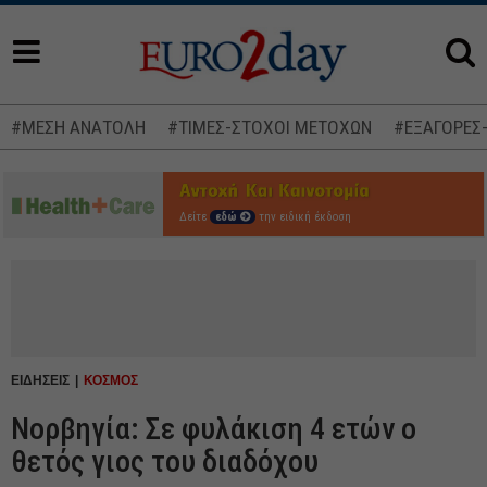
#ΜΕΣΗ ΑΝΑΤΟΛΗ
#ΤΙΜΕΣ-ΣΤΟΧΟΙ ΜΕΤΟΧΩΝ
#ΕΞΑΓΟΡΕΣ
Δείτε
εδώ
την ειδική έκδοση
ΕΙΔΗΣΕΙΣ
ΚΟΣΜΟΣ
Νορβηγία: Σε φυλάκιση 4 ετών ο
θετός γιος του διαδόχου