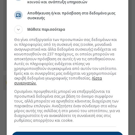
κοινού και ανάπτυξη υπηρεσιών
Αποθήκευση ή/και πρόσβαση στα δεδομένα μιας
συσκευής
Μάθετε περισσότερα
Θα γίνει επεξεργασία των προσωπικών σας δεδομένων και
οι πληροφορίες από τη συσκευή σας (cookie, μοναδικά
αναγνωριστικά και άλλα δεδομένα συσκευής) ενδέχεται να
κοινοποιηθούν σε 237 παρόχους, οι οποίοι μπορούν να
αποκτήσουν πρόσβαση σε αυτές ή να τις αποθηκεύσουν.
Αυτές οι πληροφορίες ενδέχεται επίσης να
χρησιμοποιηθούν συγκεκριμένα από αυτόν τον ιστότοπο.
Εμείς και οι συνεργάτες μας ενδέχεται να χρησιμοποιούμε
ακριβή δεδομένα γεωγραφικής τοποθεσίας.
Λίστα
Προσθέστε το euro2day.gr στο Discover
συνεργατών.
Ορισμένοι προμηθευτές μπορεί να επεξεργάζονται τα
προσωπικά δεδομένα σας με βάση το έννομο συμφέρον
τους, αλλά μπορείτε να αρνηθείτε κάνοντας διαχείριση των
παρακάτω επιλογών. Αναζητήστε έναν σύνδεσμο στο κάτω
μέρος αυτής της σελίδας ή στο μενού του ιστοτόπου, για να
διαχειριστείτε ή να ανακαλέσετε τη συναίνεσή σας στις
ρυθμίσεις απορρήτου και cookie.