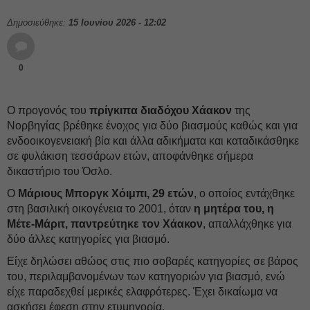
Δημοσιεύθηκε:
15 Ιουνίου 2026 - 12:02
0
Ο προγονός του
πρίγκιπα διαδόχου
Χάακον
της
Νορβηγίας βρέθηκε ένοχος για δύο βιασμούς καθώς και για
ενδοοικογενειακή βία και άλλα αδικήματα και καταδικάσθηκε
σε φυλάκιση τεσσάρων ετών, αποφάνθηκε σήμερα
δικαστήριο του Όσλο.
Ο
Μάριους Μποργκ Χόιμπι, 29 ετών
, ο οποίος εντάχθηκε
στη βασιλική οικογένεια το 2001, όταν
η μητέρα του, η
Μέτε-Μάριτ, παντρεύτηκε τον Χάακον
, απαλλάχθηκε για
δύο άλλες κατηγορίες για βιασμό.
Είχε δηλώσει αθώος στις πιο σοβαρές κατηγορίες σε βάρος
του, περιλαμβανομένων των κατηγοριών για βιασμό, ενώ
είχε παραδεχθεί μερικές ελαφρότερες. Έχει δικαίωμα να
ασκήσει έφεση στην ετυμηγορία.