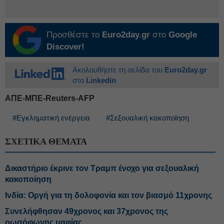
Προσθέστε το
Euro2day.gr
στο
Google
Discover!
Ακολουθήστε τη σελίδα του
Euro2day.gr
στο
Linkedin
ΑΠΕ-ΜΠΕ-Reuters-AFP
#Εγκληματική ενέργεια
#Σεξουαλική κακοποίηση
ΣΧΕΤΙΚΑ ΘΕΜΑΤΑ
Δικαστήριο έκρινε τον Τραμπ ένοχο για σεξουαλική
κακοποίηση
Ινδία: Οργή για τη δολοφονία και τον βιασμό 11χρονης
Συνελήφθησαν 49χρονος και 37χρονος της
ρωσόφωνης μαφίας