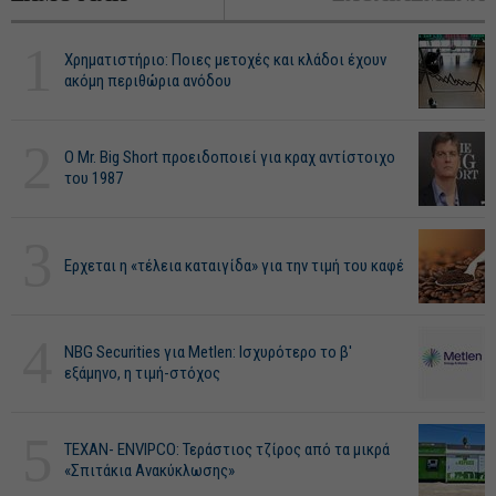
1
Χρηματιστήριο: Ποιες μετοχές και κλάδοι έχουν
ακόμη περιθώρια ανόδου
2
O Mr. Big Short προειδοποιεί για κραχ αντίστοιχο
του 1987
3
Ερχεται η «τέλεια καταιγίδα» για την τιμή του καφέ
4
NBG Securities για Metlen: Ισχυρότερο το β'
εξάμηνο, η τιμή-στόχος
5
ΤΕΧΑΝ- ENVIPCO: Τεράστιος τζίρος από τα μικρά
«Σπιτάκια Ανακύκλωσης»