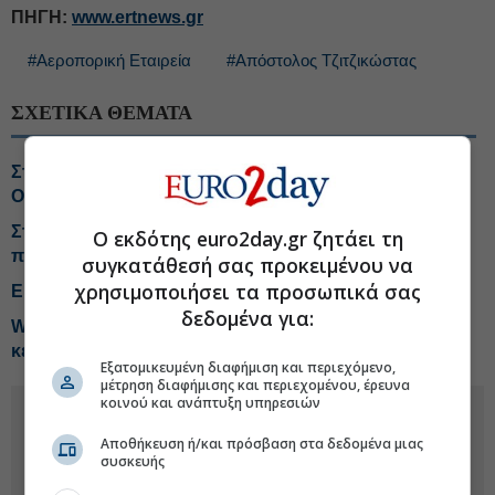
ΠΗΓΗ:
www.ertnews.gr
#Αεροπορική Εταιρεία
#Απόστολος Τζιτζικώστας
ΣΧΕΤΙΚΑ ΘΕΜΑΤΑ
Στα 66,1 εκατ. «προσγειώνεται» η επένδυση της
Olympic Air
Στο μικροσκόπιο της Αρχή Πολιτικής Αεροπορίας η
Ο εκδότης euro2day.gr ζητάει τη
προσγείωση ελικοπτέρου στο Σαρακήνικο
συγκατάθεσή σας προκειμένου να
χρησιμοποιήσει τα προσωπικά σας
Εκλεισε το ντιλ για την εξαγορά της EasyJet
δεδομένα για:
Wizz Air: Ο πόλεμος με το Ιράν «βυθίζει» την
κερδοφορία
Εξατομικευμένη διαφήμιση και περιεχόμενο,
μέτρηση διαφήμισης και περιεχομένου, έρευνα
κοινού και ανάπτυξη υπηρεσιών
Αποθήκευση ή/και πρόσβαση στα δεδομένα μιας
συσκευής