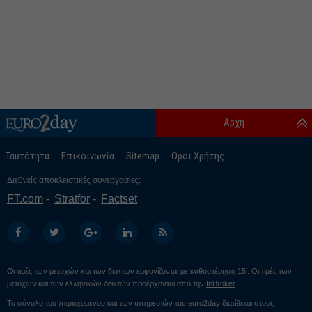
Αρχή
Ταυτότητα
Επικοινωνία
Sitemap
Οροι Χρήσης
Διεθνείς αποκλειστικές συνεργασίες:
FT.com
Stratfor
Factset
Οι τιμές των μετοχών και των δεικτών εμφανίζονται με καθυστέρηση 15’. Οι τιμές των
μετοχών και των ελληνικών δεικτών προέρχονται από την
InBroker
Το σύνολο του περιεχομένου και των υπηρεσιών του euro2day διατίθεται στους