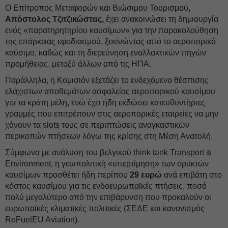
Ο Επίτροπος Μεταφορών και Βιώσιμου Τουρισμού
,
Απόστολος Τζιτζικώστας,
έχει ανακοινώσει τη δημιουργία
ενός «παρατηρητηρίου καυσίμων» για την παρακολούθηση
της επάρκειας εφοδιασμού, ξεκινώντας από το αεροπορικό
καύσιμο, καθώς και τη διερεύνηση εναλλακτικών πηγών
προμήθειας, μεταξύ άλλων από τις ΗΠΑ.
Παράλληλα, η Κομισιόν εξετάζει το ενδεχόμενο θέσπισης
ελάχιστων αποθεμάτων ασφαλείας αεροπορικού καυσίμου
για τα κράτη μέλη, ενώ έχει ήδη εκδώσει κατευθυντήριες
γραμμές που επιτρέπουν στις αεροπορικές εταιρείες να μην
χάνουν τα slots τους σε περιπτώσεις αναγκαστικών
περικοπών πτήσεων λόγω της κρίσης στη Μέση Ανατολή.
Σύμφωνα με ανάλυση του βελγικού think tank Transport &
Environment, η γεωπολιτική «υπερτίμηση» των ορυκτών
καυσίμων προσθέτει ήδη περίπου
29 ευρώ
ανά επιβάτη στο
κόστος καυσίμου για τις ενδοευρωπαϊκές πτήσεις, ποσό
πολύ μεγαλύτερο από την επιβάρυνση που προκαλούν οι
ευρωπαϊκές κλιματικές πολιτικές (ΣΕΔΕ και κανονισμός
ReFuelEU Aviation).