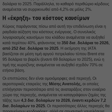
δολάρια το 2025. Παράλληλα, το καθαρό περιθώριο κέρδους
αναμένεται να συρρικνωθεί από 4,2% σε μόλις 2%.
Η «έκρηξη» του κόστους καυσίμων
Κύριος παράγοντας πίσω από αυτή την επιδείνωση είναι η
ραγδαία αύξηση του κόστους ενέργειας. Ο συνολικός
λογαριασμός καυσίμων του κλάδου αναμένεται να αυξηθεί
κατά περίπου 40%, φτάνοντας τα
350 δισ. δολάρια το 2026,
από 252 δισ. δολάρια το 2025
. Η εκτίμηση της IATA
βασίζεται σε μέση τιμή αργού πετρελαίου τύπου Brent στα
95 δολάρια το βαρέλι (έναντι 69 δολαρίων το 2025), ενώ η
τιμή της κυροζίνης αναμένεται να αυξηθεί σχεδόν 70% σε
ετήσια βάση.
Οι επιπτώσεις δεν είναι ομοιόμορφες ανά περιοχή. Οι
αεροπορικές εταιρείες της
Μέσης Ανατολής,
οι οποίες
επλήγησαν περισσότερο από τις αναταράξεις στον εναέριο
χώρο της περιοχής, αναμένεται να καταγράψουν ζημίες της
τάξης των
4,3 δισ. δολαρίων το 2026, έναντι κερδών 7,2
δισ. δολαρίων το 2025.
Οι περισσότερες άλλες περιοχές θα
παραμείνουν κερδοφόρες, αλλά σε σημαντικά χαμηλότερα