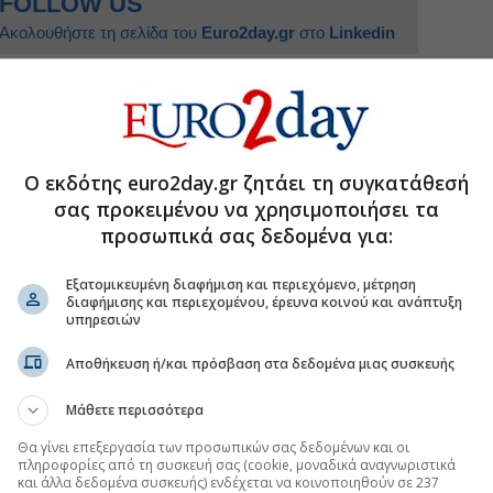
FOLLOW US
Ακολουθήστε τη σελίδα του
Euro2day.gr
στο
Linkedin
Ο εκδότης euro2day.gr ζητάει τη συγκατάθεσή
ν ανάσυρση της δικογραφίας για τις υποκλοπές
σας προκειμένου να χρησιμοποιήσει τα
 απολογηθεί έλαβε η 46χρονη κατηγορούμενη
προσωπικά σας δεδομένα για:
 Στυλίδας για την πυρκαγιά στη Δυτική Αττική
Εξατομικευμένη διαφήμιση και περιεχόμενο, μέτρηση
 που κατηγορείται για την επίθεση στη Marfin
διαφήμισης και περιεχομένου, έρευνα κοινού και ανάπτυξη
υπηρεσιών
Αποθήκευση ή/και πρόσβαση στα δεδομένα μιας συσκευής
.gr στο Discover
Μάθετε περισσότερα
Θα γίνει επεξεργασία των προσωπικών σας δεδομένων και οι
πληροφορίες από τη συσκευή σας (cookie, μοναδικά αναγνωριστικά
και άλλα δεδομένα συσκευής) ενδέχεται να κοινοποιηθούν σε 237