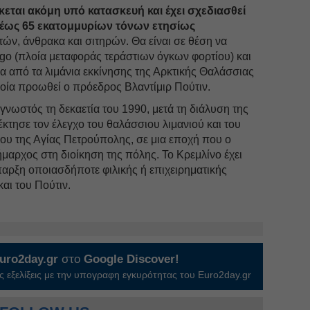
κεται ακόμη υπό κατασκευή και έχει σχεδιασθεί
ία έως 65 εκατομμυρίων τόνων ετησίως
ν, άνθρακα και σιτηρών. Θα είναι σε θέση να
rgo (πλοία μεταφοράς τεράστιων όγκων φορτίου) και
να από τα λιμάνια εκκίνησης της Αρκτικής Θαλάσσιας
οία προωθεί ο πρόεδρος Βλαντίμιρ Πούτιν.
γνωστός τη δεκαετία του 1990, μετά τη διάλυση της
κτησε τον έλεγχο του θαλάσσιου λιμανιού και του
ου της Αγίας Πετρούπολης, σε μια εποχή που ο
αρχος στη διοίκηση της πόλης. Το Κρεμλίνο έχει
παρξη οποιασδήποτε φιλικής ή επιχειρηματικής
αι του Πούτιν.
uro2day.gr
στο
Google Discover!
 εξελίξεις με την υπογραφη εγκυρότητας του Euro2day.gr