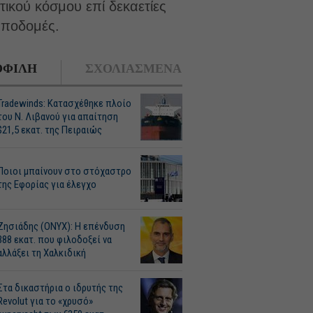
ικού κόσμου επί δεκαετίες
υποδομές.
ΦΙΛΗ
ΣΧΟΛΙΑΣΜΕΝΑ
Tradewinds: Κατασχέθηκε πλοίο
του Ν. Λιβανού για απαίτηση
$21,5 εκατ. της Πειραιώς
Ποιοι μπαίνουν στο στόχαστρο
της Εφορίας για έλεγχο
Ζησιάδης (ONYX): Η επένδυση
388 εκατ. που φιλοδοξεί να
αλλάξει τη Χαλκιδική
Στα δικαστήρια ο ιδρυτής της
Revolut για το «χρυσό»