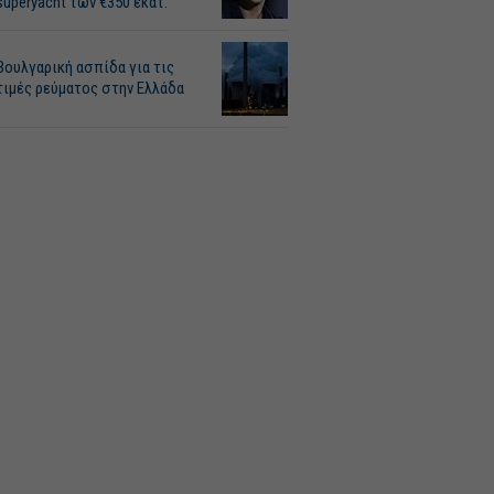
superyacht των €350 εκατ.
Βουλγαρική ασπίδα για τις
τιμές ρεύματος στην Ελλάδα