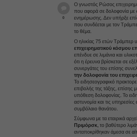
Ο γνωστός Ρώσος επιχειρημ
που αφορά σε δολοφονία με
ενημέρωσης. Δεν υπήρξε επί
0
που συνδέεται με τον Τράμπε
το θέμα.
Ο ηλικίας 75 ετών Τράμπερ 
επιχειρηματικού κόσμου επ
επένδυε σε λιμάνια και υλικ
ότι η έρευνα βρίσκεται σε εξ
συνεργάτες του επίσης συνε
την δολοφονία του επιχειρ
Το ειδησεογραφικό πρακτορε
επιβολής της τάξης, επίσης μ
υπόθεση δολοφονίας. Το ειδ
αστυνομία και τις υπηρεσίες 
συμβόλαιο θανάτου.
Σύμφωνα με τα εταιρικά αρχε
Πριμόρσκ,
το βαθύτερο λιμάν
ανταποκρίθηκαν άμεσα σε αί