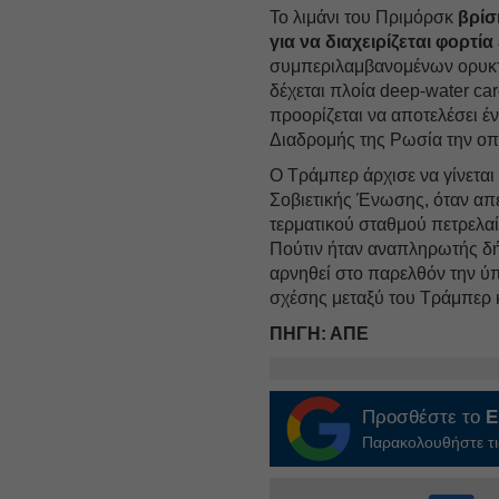
Το λιμάνι του Πριμόρσκ
βρίσ
για να διαχειρίζεται φορτ
συμπεριλαμβανομένων ορυκτώ
δέχεται πλοία deep-water ca
προορίζεται να αποτελέσει έ
Διαδρομής της Ρωσία την οπ
Ο Τράμπερ άρχισε να γίνεται 
Σοβιετικής Ένωσης, όταν απέ
τερματικού σταθμού πετρελαί
Πούτιν ήταν αναπληρωτής δήμ
αρνηθεί στο παρελθόν την ύ
σχέσης μεταξύ του Τράμπερ κ
ΠΗΓΗ: ΑΠΕ
Προσθέστε το
E
Παρακολουθήστε τις