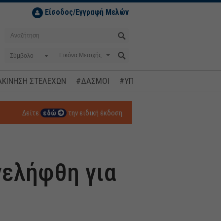
Είσοδος/Εγγραφή Μελών
Σύμβολο
ΚΙΝΗΣΗ ΣΤΕΛΕΧΩΝ
#ΔΑΣΜΟΙ
#ΥΠΟΚΛΟΠΕΣ
#ΠΛΗΘΩΡΙΣΜ
Δείτε
εδώ
την ειδική έκδοση
νελήφθη για