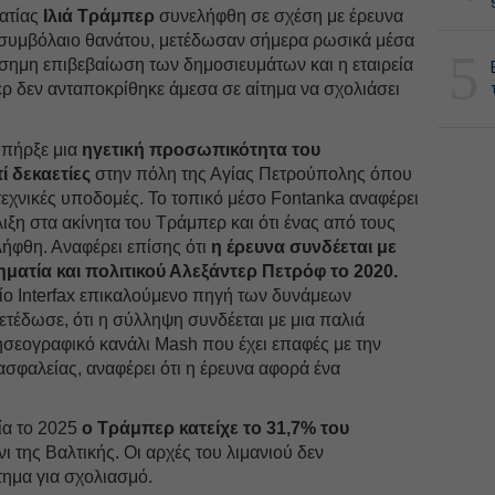
ατίας
Ιλιά Τράμπερ
συνελήφθη σε σχέση με έρευνα
 συμβόλαιο θανάτου, μετέδωσαν σήμερα ρωσικά μέσα
5
σημη επιβεβαίωση των δημοσιευμάτων και η εταιρεία
ρ δεν ανταποκρίθηκε άμεσα σε αίτημα να σχολιάσει
υπήρξε μια
ηγετική προσωπικότητα του
ί δεκαετίες
στην πόλη της Αγίας Πετρούπολης όπου
οτεχνικές υποδομές. Το τοπικό μέσο Fontanka αναφέρει
έλιξη στα ακίνητα του Τράμπερ και ότι ένας από τους
λήφθη. Αναφέρει επίσης ότι
η έρευνα συνδέεται με
ηματία και πολιτικού Αλεξάντερ Πετρόφ το 2020.
ίο Interfax επικαλούμενο πηγή των δυνάμεων
ετέδωσε, ότι η σύλληψη συνδέεται με μια παλιά
ησεογραφικό κανάλι Mash που έχει επαφές με την
ασφαλείας, αναφέρει ότι η έρευνα αφορά ένα
ία το 2025
ο Τράμπερ κατείχε το 31,7% του
ι της Βαλτικής. Οι αρχές του λιμανιού δεν
τημα για σχολιασμό.