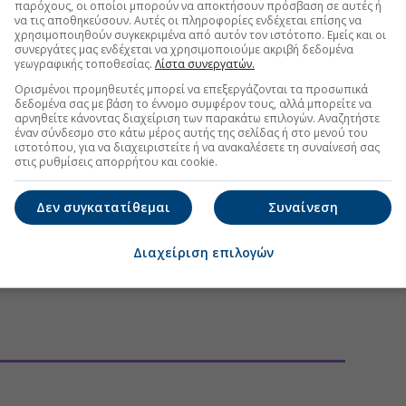
παρόχους, οι οποίοι μπορούν να αποκτήσουν πρόσβαση σε αυτές ή
να τις αποθηκεύσουν. Αυτές οι πληροφορίες ενδέχεται επίσης να
χρησιμοποιηθούν συγκεκριμένα από αυτόν τον ιστότοπο. Εμείς και οι
συνεργάτες μας ενδέχεται να χρησιμοποιούμε ακριβή δεδομένα
γεωγραφικής τοποθεσίας.
Λίστα συνεργατών.
Ορισμένοι προμηθευτές μπορεί να επεξεργάζονται τα προσωπικά
δεδομένα σας με βάση το έννομο συμφέρον τους, αλλά μπορείτε να
αρνηθείτε κάνοντας διαχείριση των παρακάτω επιλογών. Αναζητήστε
έναν σύνδεσμο στο κάτω μέρος αυτής της σελίδας ή στο μενού του
ιστοτόπου, για να διαχειριστείτε ή να ανακαλέσετε τη συναίνεσή σας
στις ρυθμίσεις απορρήτου και cookie.
Δεν συγκατατίθεμαι
Συναίνεση
Διαχείριση επιλογών