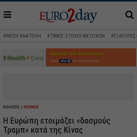
#ΜΕΣΗ ΑΝΑΤΟΛΗ
#ΤΙΜΕΣ-ΣΤΟΧΟΙ ΜΕΤΟΧΩΝ
#ΕΞΑΓΟΡΕΣ
Δείτε
εδώ
την ειδική έκδοση
ΕΙΔΗΣΕΙΣ
ΚΟΣΜΟΣ
Η Ευρώπη ετοιμάζει «δασμούς
Τραμπ» κατά της Κίνας