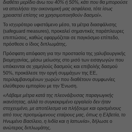
διαθέτει μερίδιο άνω του 40% ή 50%, κάτι που θα μπορούσε
να απειλήσει την οικονομική μας ασφάλεια, τότε ίσως
χρειαστεί επίσης να χρησιμοποιηθούν δασμοί».
Το ισχυρότερο υφιστάμενο μέσο, τα μέτρα διασφάλισης
(safeguard measures), προκαλεί σημαντικές παράπλευρες
επιπτώσεις, καθώς εφαρμόζεται σε παγκόσμιο επίπεδο,
πρόσθεσε ο ίδιος διπλωμάτης.
Πρόσφατη απόφαση για την προστασία της χαλυβουργικής
βιομηχανίας, μέσω μείωσης στο μισό των εισαγωγών που
υπόκεινται σε χαμηλούς δασμούς και επιβολής δασμού
50%, προκάλεσε την οργή συμμάχων της ΕΕ,
περιλαμβανομένων χωρών που διαθέτουν συμφωνίες
ελεύθερου εμπορίου με την Ένωση.
«Λάβαμε μέτρα κατά της πλεονάζουσας παραγωγικής
ικανότητας, αλλά το συγκεκριμένο εργαλείο δεν ήταν
στοχευμένο, με αποτέλεσμα να πλήξουμε και ορισμένους
από τους προτιμώμενους εταίρους μας, όπως η Ελβετία, το
Ηνωμένο Βασίλειο, η Ινδία και η Ιαπωνία»
, δήλωσε ο
ανώτερος διπλωμάτης.