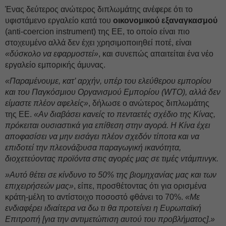
Ένας δεύτερος ανώτερος διπλωμάτης ανέφερε ότι το
υφιστάμενο εργαλείο κατά του
οικονομικού εξαναγκασμού
(anti-coercion instrument) της ΕΕ, το οποίο είναι πιο
στοχευμένο αλλά δεν έχει χρησιμοποιηθεί ποτέ, είναι
«δύσκολο να εφαρμοστεί»
, και συνεπώς απαιτείται ένα νέο
εργαλείο εμπορικής άμυνας.
«Παραμένουμε, κατ’ αρχήν, υπέρ του ελεύθερου εμπορίου
και του Παγκόσμιου Οργανισμού Εμπορίου (WTO), αλλά δεν
είμαστε πλέον αφελείς»
, δήλωσε ο ανώτερος διπλωμάτης
της ΕΕ.
«Αν διαβάσει κανείς το πενταετές σχέδιο της Κίνας,
πρόκειται ουσιαστικά για επίθεση στην αγορά. Η Κίνα έχει
αποφασίσει να μην εισάγει πλέον σχεδόν τίποτα και να
επιδοτεί την πλεονάζουσα παραγωγική ικανότητα,
διοχετεύοντας προϊόντα στις αγορές μας σε τιμές ντάμπινγκ.
»Αυτό θέτει σε κίνδυνο το 50% της βιομηχανίας μας και των
επιχειρήσεών μας»
, είπε, προσθέτοντας ότι για ορισμένα
κράτη-μέλη το αντίστοιχο ποσοστό φθάνει το 70%.
«Με
ενδιαφέρει ιδιαίτερα να δω τι θα προτείνει η Ευρωπαϊκή
Επιτροπή [για την αντιμετώπιση αυτού του προβλήματος].»