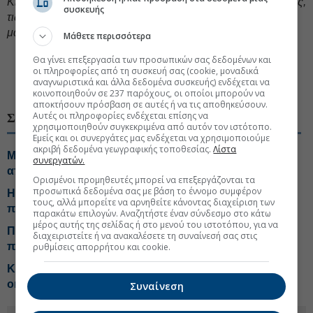
Κίνας, προκειμένου να προστατεύσουμε τις βιομηχανίες μας,
συσκευής
τις οικονομίες μας και την ευημερία των πολιτών μας
μακροπρόθεσμα»
, έγραψε ο Ντε Βέβερ.
Μάθετε περισσότερα
#Ευρωπαϊκή οικονομία
Θα γίνει επεξεργασία των προσωπικών σας δεδομένων και
#Κίνα οικονομία
#Δασμοί
οι πληροφορίες από τη συσκευή σας (cookie, μοναδικά
αναγνωριστικά και άλλα δεδομένα συσκευής) ενδέχεται να
#Ευρώπη Κίνα
κοινοποιηθούν σε 237 παρόχους, οι οποίοι μπορούν να
αποκτήσουν πρόσβαση σε αυτές ή να τις αποθηκεύσουν.
Αυτές οι πληροφορίες ενδέχεται επίσης να
ΣΧΕΤΙΚΑ ΘΕΜΑΤΑ
χρησιμοποιηθούν συγκεκριμένα από αυτόν τον ιστότοπο.
Εμείς και οι συνεργάτες μας ενδέχεται να χρησιμοποιούμε
ακριβή δεδομένα γεωγραφικής τοποθεσίας.
Λίστα
Μπλόκο στη Rheinmetall και 13 ευρωπαϊκές εταιρείες
συνεργατών.
από το Πεκίνο
Ορισμένοι προμηθευτές μπορεί να επεξεργάζονται τα
προσωπικά δεδομένα σας με βάση το έννομο συμφέρον
Η Κίνα κλείνει τη στρόφιγγα του ηλίου και αυξάνει την
τους, αλλά μπορείτε να αρνηθείτε κάνοντας διαχείριση των
πίεση στην Ευρώπη
παρακάτω επιλογών. Αναζητήστε έναν σύνδεσμο στο κάτω
μέρος αυτής της σελίδας ή στο μενού του ιστοτόπου, για να
Ποιο είναι το υπερόπλο της Κίνας που «ελέγχει» τον
διαχειριστείτε ή να ανακαλέσετε τη συναίνεσή σας στις
πληθωρισμό στη Δύση
ρυθμίσεις απορρήτου και cookie.
Κατενάτσιο από Μάλτα στο σχέδιο ΕΕ για το φόρο στο
online στοίχημα
Συναίνεση