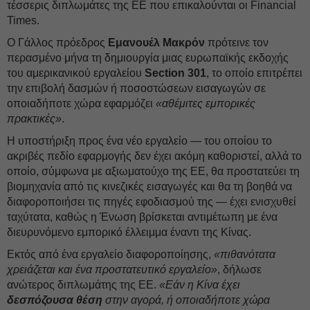
τέσσερις διπλωμάτες της ΕΕ που επικαλούνται οι Financial
Times.
Ο Γάλλος πρόεδρος
Εμανουέλ Μακρόν
πρότεινε τον
περασμένο μήνα τη δημιουργία μιας ευρωπαϊκής εκδοχής
του αμερικανικού εργαλείου
Section 301
, το οποίο επιτρέπει
την επιβολή δασμών ή ποσοστώσεων εισαγωγών σε
οποιαδήποτε χώρα εφαρμόζει
«αθέμιτες εμπορικές
πρακτικές»
.
Η υποστήριξη προς ένα νέο εργαλείο — του οποίου το
ακριβές πεδίο εφαρμογής δεν έχει ακόμη καθοριστεί, αλλά το
οποίο, σύμφωνα με αξιωματούχο της ΕΕ, θα προστατεύει τη
βιομηχανία από τις κινεζικές εισαγωγές και θα τη βοηθά να
διαφοροποιήσει τις πηγές εφοδιασμού της — έχει ενισχυθεί
ταχύτατα, καθώς η Ένωση βρίσκεται αντιμέτωπη με ένα
διευρυνόμενο εμπορικό έλλειμμα έναντι της Κίνας.
Εκτός από ένα εργαλείο διαφοροποίησης,
«πιθανότατα
χρειάζεται και ένα προστατευτικό εργαλείο»
, δήλωσε
ανώτερος διπλωμάτης της ΕΕ.
«Εάν η Κίνα έχει
δεσπόζουσα θέση
στην αγορά, ή οποιαδήποτε χώρα