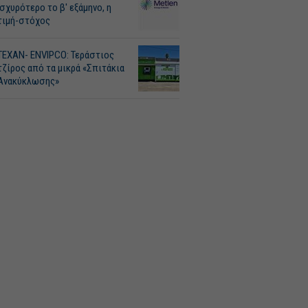
Ισχυρότερο το β' εξάμηνο, η
τιμή-στόχος
ΤΕΧΑΝ- ENVIPCO: Τεράστιος
τζίρος από τα μικρά «Σπιτάκια
Ανακύκλωσης»