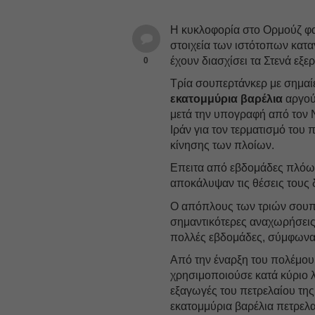
Η κυκλοφορία στο Ορμούζ φα
στοιχεία των ιστότοπων κατ
έχουν διασχίσει τα Στενά εξ
0
Τρία σουπερτάνκερ με σημαί
εκατομμύρια βαρέλια
αργού
μετά την υπογραφή από τον 
Ιράν για τον τερματισμό του
κίνησης των πλοίων.
Επειτα από εβδομάδες πλόω
αποκάλυψαν τις θέσεις τους 
Ο απόπλους των τριών σουπε
σημαντικότερες αναχωρήσεις
πολλές εβδομάδες, σύμφωνα 
Από την έναρξη του πολέμου 
χρησιμοποιούσε κατά κύριο λ
εξαγωγές του πετρελαίου της
εκατομμύρια βαρέλια πετρελ