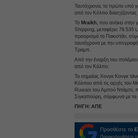
Ταυτόχρονα, το πρώτο υπό γ
από τον Κόλπο διασχίζοντας
Το
Mraikh,
που ανήκει στην 
Shipping, μεταφέρει 76.535 
προορισμό το Πακιστάν, σύμ
ταυτόχρονα με την υπογραφή
Τραμπ.
Από την έναρξη του πολέμου
από τον Κόλπο.
Το σημαίας Χονγκ Κονγκ τάν
Κόλπου από τις αρχές του Μ
Ruwais του Αμπού Ντάμπι, π
Σιγκαπούρη, σύμφωνα με τα 
ΠΗΓΗ: ΑΠΕ
Προσθέστε το
E
Παρακολουθήστε τις