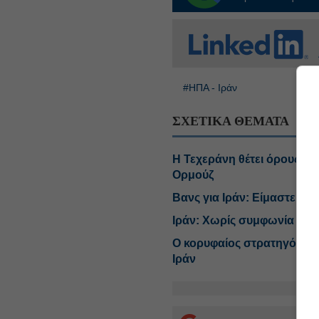
#ΗΠΑ - Ιράν
ΣΧΕΤΙΚΑ ΘΕΜΑΤΑ
Η Τεχεράνη θέτει όρους γι
Ορμούζ
Βανς για Ιράν: Είμαστε στη
Ιράν: Χωρίς συμφωνία με τ
Ο κορυφαίος στρατηγός το
Ιράν