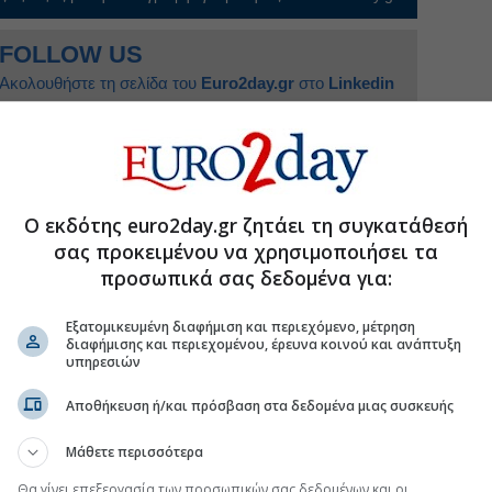
FOLLOW US
Ακολουθήστε τη σελίδα του
Euro2day.gr
στο
Linkedin
Ο εκδότης euro2day.gr ζητάει τη συγκατάθεσή
α οποιοδήποτε εκ νέου άνοιγμα των Στενών του
σας προκειμένου να χρησιμοποιήσει τα
προσωπικά σας δεδομένα για:
 μέση του παιχνιδιού
Εξατομικευμένη διαφήμιση και περιεχόμενο, μέτρηση
ις ΗΠΑ δεν ανοίγει το Ορμούζ
διαφήμισης και περιεχομένου, έρευνα κοινού και ανάπτυξη
υπηρεσιών
υ Τραμπ αναζητά «έξοδο» από τον πόλεμο στο
Αποθήκευση ή/και πρόσβαση στα δεδομένα μιας συσκευής
Μάθετε περισσότερα
Θα γίνει επεξεργασία των προσωπικών σας δεδομένων και οι