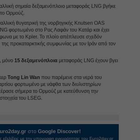
αλλική σημαία δεξαμενόπλοιο μεταφοράς LNG βγήκε
 το Ορμούζ.
γαλλική θυγατρική της νορβηγικής Knutsen OAS
LNG φορτωμένο στο Ρας Λαφάν του Κατάρ και έχει
φωνα με το Kpler. Το πλοίο απέπλευσε σχεδόν
 της προκαταρκτικής συμφωνίας με τον Ιράν από τον
, μόνο
15 δεξαμενόπλοια
μεταφοράς LNG έχουν βγει
κερ
Tong Lin Wan
που παρέμενε στα νερά του
αρτίου φορτωμένο με νάφθα των διυλιστηρίων
έρασε σήμερα το Ορμούζ με κατεύθυνση την
στοιχεία του LSEG.
uro2day.gr
στο
Google Discover!
 εξελίξεις με την υπογραφη εγκυρότητας του Euro2day.gr