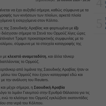
4
Δημοσιεύθηκε:
18 Ιουνίου 2026 - 16:30
ίνεται να έχει αυξηθεί σήμερα, καθώς σύμφωνα με τα
αγραφής των κινήσεων των πλοίων, αρκετά πλοία
5
ερχόμενα ή εισερχόμενα στον Κόλπο.
ες της Σαουδικής Αραβίας και φορτωμένα με
έξι
 διέσχισαν σήμερα τα Στενά του Ορμούζ λίγες ώρες
Ντόναλντ Τραμπ προκαταρκτικής συμφωνίας με το
 πολέμου, σύμφωνα με τα στοιχεία καταγραφής της
ν με
κλειστό αναμεταδότη
, και άλλα τάνκερ
διαπλέοντας το Ορμούζ.
ρτάνκερ από λιμάνια της Σαουδικής Αραβίας ήταν οι
 μέσω του Ορμούζ που έχουν καταγραφεί εδώ και
με την ανάλυση του Reuters.
και μέχρι σήμερα, η
Σαουδική Αραβία
όγο το λιμάνι Γιανμπού στην Ερυθρά Θάλασσα για τις
, ενώ το κλείσιμο του Ορμούζ εγκλώβισε εκατοντάδες
αίου στα νερά του Κόλπου.