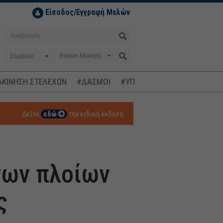
Είσοδος/Εγγραφή Μελών
Σύμβολο
ΚΙΝΗΣΗ ΣΤΕΛΕΧΩΝ
#ΔΑΣΜΟΙ
#ΥΠΟΚΛΟΠΕΣ
#ΠΛΗΘΩΡΙΣΜ
Δείτε
εδώ
την ειδική έκδοση
των πλοίων
ς