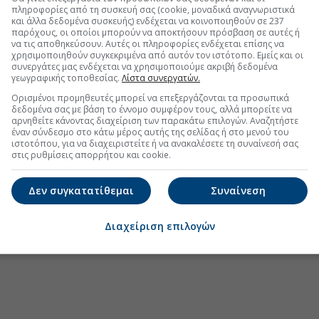
.gr στο Discover
πληροφορίες από τη συσκευή σας (cookie, μοναδικά αναγνωριστικά
και άλλα δεδομένα συσκευής) ενδέχεται να κοινοποιηθούν σε 237
παρόχους, οι οποίοι μπορούν να αποκτήσουν πρόσβαση σε αυτές ή
να τις αποθηκεύσουν. Αυτές οι πληροφορίες ενδέχεται επίσης να
χρησιμοποιηθούν συγκεκριμένα από αυτόν τον ιστότοπο. Εμείς και οι
συνεργάτες μας ενδέχεται να χρησιμοποιούμε ακριβή δεδομένα
γεωγραφικής τοποθεσίας.
Λίστα συνεργατών.
Ορισμένοι προμηθευτές μπορεί να επεξεργάζονται τα προσωπικά
δεδομένα σας με βάση το έννομο συμφέρον τους, αλλά μπορείτε να
αρνηθείτε κάνοντας διαχείριση των παρακάτω επιλογών. Αναζητήστε
έναν σύνδεσμο στο κάτω μέρος αυτής της σελίδας ή στο μενού του
ιστοτόπου, για να διαχειριστείτε ή να ανακαλέσετε τη συναίνεσή σας
στις ρυθμίσεις απορρήτου και cookie.
Δεν συγκατατίθεμαι
Συναίνεση
Διαχείριση επιλογών