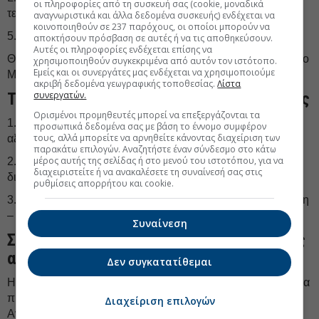
οι πληροφορίες από τη συσκευή σας (cookie, μοναδικά
τεχνολογίες έξυπνων δικτύων
αναγνωριστικά και άλλα δεδομένα συσκευής) ενδέχεται να
κοινοποιηθούν σε 237 παρόχους, οι οποίοι μπορούν να
5.
Αναδυόμενες Αγορές
αποκτήσουν πρόσβαση σε αυτές ή να τις αποθηκεύσουν.
Αυτές οι πληροφορίες ενδέχεται επίσης να
Θεματικά επενδυτικά σχήματα με επικέντρωση στην Ινδία, το
χρησιμοποιηθούν συγκεκριμένα από αυτόν τον ιστότοπο.
Εμείς και οι συνεργάτες μας ενδέχεται να χρησιμοποιούμε
Μεξικό και την Ινδονησία
ακριβή δεδομένα γεωγραφικής τοποθεσίας.
Λίστα
Τρεις πυλώνες στρατηγικής προσαρμογής
συνεργατών.
Ορισμένοι προμηθευτές μπορεί να επεξεργάζονται τα
1. Υποδομές έναντι αφηγημάτων – Προτιμήστε θεμελιώδη
προσωπικά δεδομένα σας με βάση το έννομο συμφέρον
τους, αλλά μπορείτε να αρνηθείτε κάνοντας διαχείριση των
αξία έναντι προσωρινών ιστοριών
παρακάτω επιλογών. Αναζητήστε έναν σύνδεσμο στο κάτω
μέρος αυτής της σελίδας ή στο μενού του ιστοτόπου, για να
2. Επιλεκτική γεωγραφική διαφοροποίηση – Όχι απλή
διαχειριστείτε ή να ανακαλέσετε τη συναίνεσή σας στις
διασπορά, αλλά στρατηγική επιλογή ηγετών
ρυθμίσεις απορρήτου και cookie.
3. Ισορροπία σταθερού εισοδήματος με ρεαλιστική απόδοση
– Συνδυασμός ανθεκτικότητας & ευελιξίας
Συναίνεση
Συμπεράσματα: Η σοφία της στρατηγικής
απλότητας
Δεν συγκατατίθεμαι
Η επενδυτική επιτυχία στο δεύτερο εξάμηνο του 2025 δεν θα
προέλθει από την υπερδραστηριότητα ή την πρόβλεψη.
Διαχείριση επιλογών
Αντιθέτως, θα επιβραβευθεί: