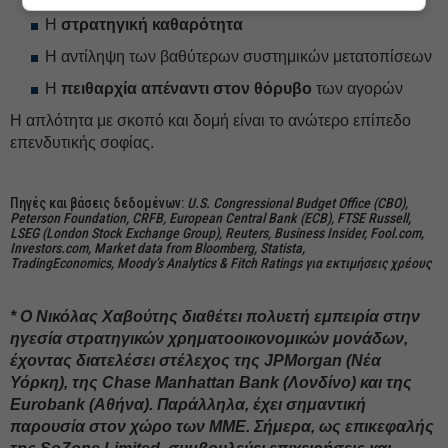
Η
στρατηγική καθαρότητα
Η αντίληψη των βαθύτερων συστημικών μετατοπίσεων
Η
πειθαρχία απέναντι στον θόρυβο
των αγορών
Η απλότητα με σκοπό και δομή είναι το ανώτερο επίπεδο
επενδυτικής σοφίας.
Πηγές και βάσεις δεδομένων:
U.S. Congressional Budget Office (CBO),
Peterson Foundation, CRFB, European Central Bank (ECB), FTSE Russell,
LSEG (London Stock Exchange Group), Reuters, Business Insider, Fool.com,
Investors.com, Market data from Bloomberg, Statista,
TradingEconomics, Moody’s Analytics & Fitch Ratings για εκτιμήσεις χρέους
* Ο Νικόλας Χαβούτης διαθέτει πολυετή εμπειρία στην
ηγεσία στρατηγικών χρηματοοικονομικών μονάδων,
έχοντας διατελέσει στέλεχος της JPMorgan (Νέα
Υόρκη), της Chase Manhattan Bank (Λονδίνο) και της
Eurobank (Αθήνα). Παράλληλα, έχει σημαντική
παρουσία στον χώρο των ΜΜΕ. Σήμερα, ως επικεφαλής