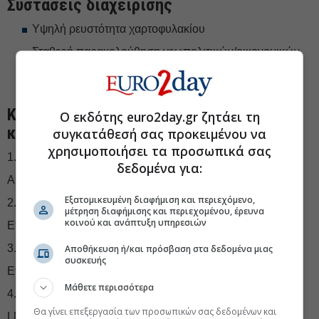
Συστάσεις διαχείρισης
Υψηλή ρευστότητα χαρτοφυλακίου
Σταθερή παρακολούθηση γεωπολιτικών/οικονομικών
δεικτών
Διασφαλισμένη παγκόσμια διαφοροποίηση
Κέντρα έλξης επενδύσεων - Πού
Ο εκδότης euro2day.gr ζητάει τη
κατευθύνεται το «έξυπνο κεφάλαιο»
συγκατάθεσή σας προκειμένου να
χρησιμοποιήσει τα προσωπικά σας
1.
Βραχυπρόθεσμα Ομόλογα
δεδομένα για:
Απόδοση 4%–5%, ελάχιστη μεταβλητότητα
Εξατομικευμένη διαφήμιση και περιεχόμενο,
2.
Ευρωπαϊκές Μετοχές
μέτρηση διαφήμισης και περιεχομένου, έρευνα
κοινού και ανάπτυξη υπηρεσιών
Επιλογές με έμφαση σε βιομηχανία, άμυνα, εξαγωγές
3.
AI Υποδομές
Αποθήκευση ή/και πρόσβαση στα δεδομένα μιας
συσκευής
Εταιρείες ημιαγωγών, cloud computing, data centers
Μάθετε περισσότερα
4.
Ενεργειακός Τομέας
Θα γίνει επεξεργασία των προσωπικών σας δεδομένων και
LNG (υγροποιημένο φυσικό αέριο), πυρηνική ενέργεια,