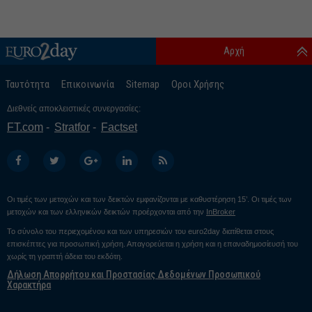
Αρχή
Ταυτότητα
Επικοινωνία
Sitemap
Οροι Χρήσης
Διεθνείς αποκλειστικές συνεργασίες:
FT.com
Stratfor
Factset
Οι τιμές των μετοχών και των δεικτών εμφανίζονται με καθυστέρηση 15’. Οι τιμές των
μετοχών και των ελληνικών δεικτών προέρχονται από την
InBroker
Το σύνολο του περιεχομένου και των υπηρεσιών του euro2day διατίθεται στους
επισκέπτες για προσωπική χρήση. Απαγορεύεται η χρήση και η επαναδημοσίευσή του
χωρίς τη γραπτή άδεια του εκδότη.
Δήλωση Απορρήτου και Προστασίας Δεδομένων Προσωπικού
Χαρακτήρα