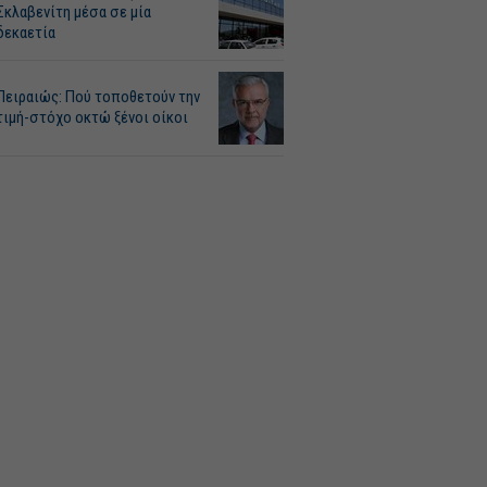
Σκλαβενίτη μέσα σε μία
δεκαετία
Πειραιώς: Πού τοποθετούν την
τιμή-στόχο οκτώ ξένοι οίκοι