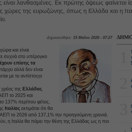
ις είναι λανθασμένες. Εκ πρώτης όψεως φαίνεται 
ς χώρες της ευρωζώνης, όπως η Ελλάδα και η Ιταλ
ίο.
ΔΗΜΟ
Δημοσιεύθηκε:
15 Μαΐου 2026 - 07:27
χώρα και είναι
1
τε συχνά στο υπέρογκο
έχουν επίσης τα
άρχει αλλά δεν είναι
αι με το αντίστοιχο
2
ο χρέος της
Ελλάδας
ΑΕΠ το 2025 και
το 137% περίπου φέτος.
3
της
Ιταλίας
εκτιμάται ότι θα
 ΑΕΠ το 2026 από 137,1% την προηγούμενη χρονιά.
ύν, η Ιταλία θα πάρει την θέση της Ελλάδας ως η πιο