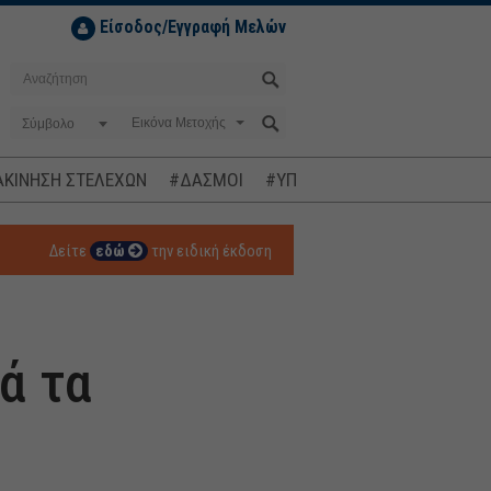
Είσοδος/Εγγραφή Μελών
Σύμβολο
ΚΙΝΗΣΗ ΣΤΕΛΕΧΩΝ
#ΔΑΣΜΟΙ
#ΥΠΟΚΛΟΠΕΣ
#ΠΛΗΘΩΡΙΣΜ
Δείτε
εδώ
την ειδική έκδοση
ά τα