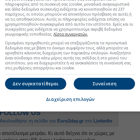
υσης
που υπήρξε. Ως γνωστόν, οι τράπεζες, έχοντας
πληροφορίες από τη συσκευή σας (cookie, μοναδικά αναγνωριστικά
μεγάλο βαθμό τις κάνουλες, αυστηροποιώντας τα
και άλλα δεδομένα συσκευής) ενδέχεται να κοινοποιηθούν σε 237
νείων.
παρόχους, οι οποίοι μπορούν να αποκτήσουν πρόσβαση σε αυτές ή
να τις αποθηκεύσουν. Αυτές οι πληροφορίες ενδέχεται επίσης να
ς μείωσης του διαθέσιμου εισοδήματος των
χρησιμοποιηθούν συγκεκριμένα από αυτόν τον ιστότοπο. Εμείς και οι
συνεργάτες μας ενδέχεται να χρησιμοποιούμε ακριβή δεδομένα
ίοδο που δεν επέτρεπε ανοίγματα καθώς οι μνήμες της
γεωγραφικής τοποθεσίας.
Λίστα συνεργατών.
 αρκετοί απέφευγαν να πάρουν νέο δάνειο,
Ορισμένοι προμηθευτές μπορεί να επεξεργάζονται τα προσωπικά
ασίας τους. Μερικοί ισχυρίζονται ότι οι δείκτες
δεδομένα σας με βάση το έννομο συμφέρον τους, αλλά μπορείτε να
ΕΠ ή προς το διαθέσιμο εισόδημα υποχωρούν επίσης
αρνηθείτε κάνοντας διαχείριση των παρακάτω επιλογών. Αναζητήστε
έναν σύνδεσμο στο κάτω μέρος αυτής της σελίδας ή στο μενού του
 ληξιπρόθεσμου χρέους τους διαγράφτηκε ή
ιστοτόπου, για να διαχειριστείτε ή να ανακαλέσετε τη συναίνεσή σας
rs με αποτέλεσμα να μην εμφανίζεται.
στις ρυθμίσεις απορρήτου και cookie.
Δεν συγκατατίθεμαι
Συναίνεση
uro2day.gr
στο
Google Discover!
 εξελίξεις με την υπογραφη εγκυρότητας του Euro2day.gr
Διαχείριση επιλογών
FOLLOW US
Ακολουθήστε τη σελίδα του
Euro2day.gr
στο
Linkedin
το αποτέλεσμα μετράει. Κι αυτό δείχνει ότι οι χώρες με