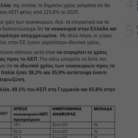
4
λλία
, της οποίας το δημόσιο χρέος εκτιμάται ότι θα
του ΑΕΠ φέτος από 115,6% το 2025.
α χρέη των νοικοκυριών, δηλ. τα στεγαστικά και τα
5
α διαπιστώσουμε ότι
τα νοικοκυριά στην Ελλάδα και
κά λιγότερο υπερχρεωμένα.
Με άλλα λόγια, οι χώρες
έος στην ΕΕ έχουν χαμηλότερο ιδιωτικό χρέος.
στώσει κάποιος αυτό είναι
να συγκρίνει το χρέος
ρας προς το ΑΕΠ
. Πιο κάτω μπορείτε να δείτε τον
νει ότι
το ιδιωτικό χρέος των νοικοκυριών προς το
ταλία ήταν 38,2% και 35,9% αντίστοιχα έναντι
 ευρωζώνη.
λλία, 49,1% του ΑΕΠ στη Γερμανία και 93,8% στην