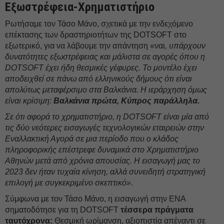
Εξωστρέφεια-Χρηματιστήριο
Ρωτήσαμε τον Τάσο Μάνο, σχετικά με την ενδεχόμενο
επέκτασης των δραστηριοτήτων της DOTSOFT στο
εξωτερικό, για να λάβουμε την απάντηση «ναι
, υπάρχουν
δυνατότητες εξωστρέφειας και μάλιστα σε αγορές όπου η
DOTSOFT έχει ήδη θεσμικές γέφυρες. Το μοντέλο έχει
αποδειχθεί σε πάνω από ελληνικούς δήμους ότι είναι
απολύτως μεταφέρσιμο στα Βαλκάνια. Η ιεράρχηση όμως
είναι κρίσιμη:
Βαλκάνια πρώτα, Κύπρος παράλληλα.
Σε ότι αφορά το χρηματιστήριο, η DOTSOFT είναι μία από
τις δύο νεότερες εισαγωγές τεχνολογικών εταιρειών στην
Εναλλακτική Αγορά σε μια περίοδο που ο κλάδος
πληροφορικής επέστρεφε δυναμικά στο Χρηματιστήριο
Αθηνών μετά από χρόνια απουσίας. Η εισαγωγή μας το
2023 δεν ήταν τυχαία κίνηση, αλλά συνειδητή στρατηγική
επιλογή με συγκεκριμένο σκεπτικό»
.
Σύμφωνα με τον Τάσο Μάνο, η εισαγωγή στην ΕΝΑ
σηματοδότησε για τη DOTSOFT
τέσσερα πράγματα
ταυτόχρονα:
Θεσμική ωρίμανση, αξιοπιστία απέναντι σε