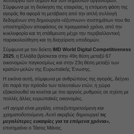
λειτουργία των δήμων και των δημόσιων οργανισμών.
Σύμφωνα με τη διοίκηση της εταιρείας, η επόμενη φάση της
αγοράς θα αφορά τη μετάβαση από την απλή συλλογή
δεδομένων στη δημιουργία «έξυπνων» συστημάτων που θα
υποστηρίζουν αποφάσεις σε πραγματικό χρόνο, από την
κυκλοφορία και τη στάθμευση μέχρι την περιβαλλοντική
παρακολούθηση και τη διαχείριση υποδομών.
Σύμφωνα με τον δείκτη
IMD World Digital Competitiveness
2025
, η Ελλάδα βρίσκεται στην 49η θέση μεταξύ 67
οικονομιών παγκοσμίως και στην 23η θέση μεταξύ των
κρατών-μελών της Ευρωπαϊκής Ένωσης.
Η εικόνα αυτή, σύμφωνα με ανθρώπους της αγοράς, δείχνει
ότι παρά την πρόοδο των τελευταίων ετών, η χώρα
εξακολουθεί να κινείται με πιο αργούς ρυθμούς σε σχέση με
πολλές άλλες ευρωπαϊκές οικονομίες.
«Η αγορά είναι μεγάλη, υποεξυπηρετούμενη και
χρηματοδοτούμενη. Αυτό ακριβώς δημιουργεί
τις
μεγαλύτερες ευκαιρίες για τα επόμενα χρόνια»,
επισημαίνει ο Τάσος Μάνος.