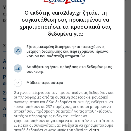
ΥΓ:
Το 2025 η DOTSOFT αύξησε τον κύκλο εργασιών της
Ο εκδότης euro2day.gr ζητάει τη
από τα 14,2 στα 24,8 εκατ. ευρώ και υπερδιπλασίασε την
συγκατάθεσή σας προκειμένου να
καθαρή της κερδοφορία (από τα 2,85 στα 6,55 εκατ. ευρώ).
χρησιμοποιήσει τα προσωπικά σας
#Τεχνολογικές εταιρείες Ελλάδα
#Dotsoft
δεδομένα για:
ΣΧΕΤΙΚΑ ΘΕΜΑΤΑ
Εξατομικευμένη διαφήμιση και περιεχόμενο,
μέτρηση διαφήμισης και περιεχομένου, έρευνα
κοινού και ανάπτυξη υπηρεσιών
ALTUS-LSA: Ανοίγει νέο κεφάλαιο μέσω της
Αποθήκευση ή/και πρόσβαση στα δεδομένα μιας
συνεργασίας με τη Shield AI
συσκευής
Profile: Αύξηση τζίρου 60% στο εξάμηνο, πάνω από τις
Μάθετε περισσότερα
εκτιμήσεις
Θα γίνει επεξεργασία των προσωπικών σας δεδομένων και
Σάλλας: Η Ελλάδα μπορεί να γίνει παραγωγός
οι πληροφορίες από τη συσκευή σας (cookie, μοναδικά
τεχνολογίας
αναγνωριστικά και άλλα δεδομένα συσκευής) ενδέχεται να
κοινοποιηθούν σε 237 παρόχους, οι οποίοι μπορούν να
Ανασυγκροτήθηκε το δ.σ. της Profile μετά την
αποκτήσουν πρόσβαση σε αυτές ή να τις αποθηκεύσουν.
παραίτηση μέλους
Αυτές οι πληροφορίες ενδέχεται επίσης να
χρησιμοποιηθούν συγκεκριμένα από αυτόν τον ιστότοπο.
Εμείς και οι συνεργάτες μας ενδέχεται να χρησιμοποιούμε
ακριβή δεδομένα γεωγραφικής τοποθεσίας.
Λίστα