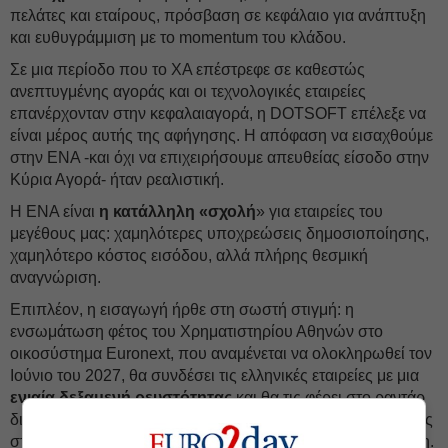
πελάτες και εταίρους, πρόσβαση σε κεφάλαιο για ανάπτυξη
και ευθυγράμμιση με το momentum του κλάδου.
Σε μια περίοδο που το ΧΑ επέστρεφε σε καθεστώς
ανεπτυγμένης αγοράς και οι τεχνολογικές εταιρείες
επανέρχονταν στην κεφαλαιαγορά, η DOTSOFT επέλεξε να
είναι μέρος αυτής της αφήγησης. Η απόφαση να εισαχθούμε
στην ΕΝΑ -και όχι να επιχειρήσουμε απευθείας είσοδο στην
Κύρια Αγορά- ήταν ρεαλιστική.
Η ΕΝΑ είναι
η κατάλληλη «σχολή
» για εταιρείες του
μεγέθους μας: χαμηλότερες υποχρεώσεις δημοσιοποίησης,
χαμηλότερο κόστος εισόδου, αλλά πλήρης θεσμική
αναγνώριση.
Επιπλέον, η εισαγωγή ήρθε στη σωστή στιγμή: η
ενσωμάτωση φέτος του Χρηματιστηρίου Αθηνών στο
οικοσύστημα Euronext, που αναμένεται να ολοκληρωθεί τον
Ιούνιο του 2027, θα συνδέσει τις ελληνικές εταιρείες με μια
ενιαία δεξαμενή ρευστότητας
και θα τις φέρει στο ραντάρ
διεθνών διαχειριστών χαρτοφυλακίων. Η DOTSOFT έχει ως
στόχο να ωφεληθεί από αυτή την αναβάθμιση ως εισηγμένη.