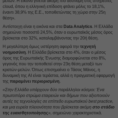
μελών. Η εικόνα γίνεται ακόμη πιο αδύναμη στις υπηρεσίες
cloud, όπου η ελληνική επίδοση φτάνει μόλις το 18,1%,
έναντι 38,9% της Ε.Ε., τοποθετώντας τη χώρα στην 25η
θέση».
Αντίστοιχη είναι η εικόνα και στα
Data Analytics
. Η Ελλάδα
σημειώνει ποσοστό 24,5%, όταν ο ευρωπαϊκός μέσος όρος
βρίσκεται στο 32%, καταλαμβάνοντας την 20ή θέση.
Η μεγαλύτερη όμως υστέρηση αφορά την
τεχνητή
νοημοσύνη
. Η Ελλάδα βρίσκεται στο 4%, όταν ο μέσος
όρος της Ευρωπαϊκής Ένωσης διαμορφώνεται στο 8%,
γεγονός που την τοποθετεί στην 23η θέση μεταξύ των
κρατών-μελών. Όπως επισημαίνει ο Τάσος Μάνος, η
δυναμική της AI είναι τεράστια, αλλά η πραγματική εφαρμογή
της
παραμένει περιορισμένη
.
«Στην Ελλάδα υπάρχουν δύο παράλληλοι κόσμοι: Ένα
πρωτοπόρο στρώμα εταιρειών και δήμων που αξιοποιούν
αυτές τις τεχνολογίες σε επίπεδο ευρωπαϊκού best practice,
και μια ευρεία πλειονότητα που βρίσκεται ακόμη
στο στάδιο
της ευαισθητοποίησης
»,
σημειώνει χαρακτηριστικά.