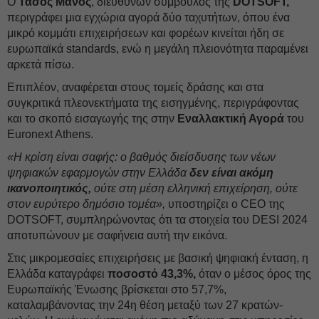
Ο
Τάσος Μάνος
, διευθύνων σύμβουλος της
DOTSOFT,
περιγράφει μια εγχώρια αγορά δύο ταχυτήτων, όπου ένα
μικρό κομμάτι επιχειρήσεων και φορέων κινείται ήδη σε
ευρωπαϊκά standards, ενώ η μεγάλη πλειονότητα παραμένει
αρκετά πίσω.
Επιπλέον, αναφέρεται στους τομείς δράσης και στα
συγκριτικά πλεονεκτήματα της εισηγμένης, περιγράφοντας
και το σκοπό εισαγωγής της στην
Εναλλακτική Αγορά
του
Euronext Athens.
«Η κρίση είναι σαφής: ο βαθμός διείσδυσης των νέων
ψηφιακών εφαρμογών στην Ελλάδα
δεν είναι ακόμη
ικανοποιητικός,
ούτε στη μέση ελληνική επιχείρηση, ούτε
στον ευρύτερο δημόσιο τομέα»,
υποστηρίζει o CEO της
DOTSOFT, συμπληρώνοντας ότι τα στοιχεία του DESI 2024
αποτυπώνουν με σαφήνεια αυτή την εικόνα.
Στις μικρομεσαίες επιχειρήσεις με βασική ψηφιακή ένταση, η
Ελλάδα καταγράφει
ποσοστό 43,3%,
όταν ο μέσος όρος της
Ευρωπαϊκής Ένωσης βρίσκεται στο 57,7%,
καταλαμβάνοντας την 24η θέση μεταξύ των 27 κρατών-