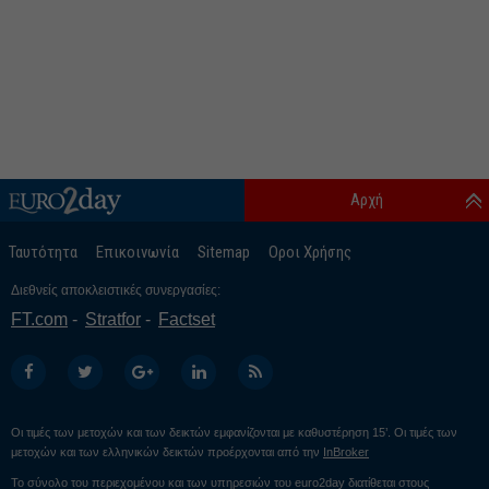
Αρχή
Ταυτότητα
Επικοινωνία
Sitemap
Οροι Χρήσης
Διεθνείς αποκλειστικές συνεργασίες:
FT.com
Stratfor
Factset
Οι τιμές των μετοχών και των δεικτών εμφανίζονται με καθυστέρηση 15’. Οι τιμές των
μετοχών και των ελληνικών δεικτών προέρχονται από την
InBroker
Το σύνολο του περιεχομένου και των υπηρεσιών του euro2day διατίθεται στους