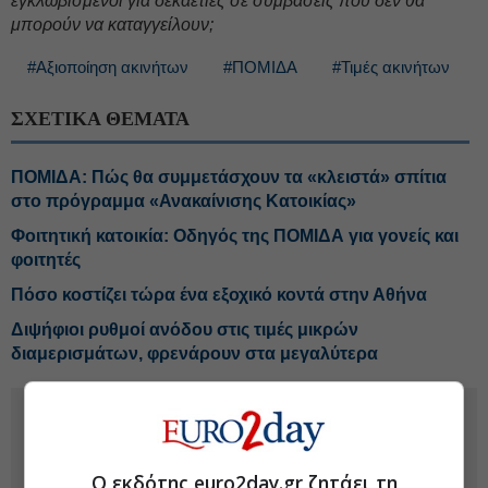
εγκλωβισμένοι για δεκαετίες σε συμβάσεις που δεν θα
μπορούν να καταγγείλουν;
#Αξιοποίηση ακινήτων
#ΠΟΜΙΔΑ
#Τιμές ακινήτων
ΣΧΕΤΙΚΑ ΘΕΜΑΤΑ
ΠΟΜΙΔΑ: Πώς θα συμμετάσχουν τα «κλειστά» σπίτια
στο πρόγραμμα «Ανακαίνισης Κατοικίας»
Φοιτητική κατοικία: Οδηγός της ΠΟΜΙΔΑ για γονείς και
φοιτητές
Πόσο κοστίζει τώρα ένα εξοχικό κοντά στην Αθήνα
Διψήφιοι ρυθμοί ανόδου στις τιμές μικρών
διαμερισμάτων, φρενάρουν στα μεγαλύτερα
Ο εκδότης euro2day.gr ζητάει τη