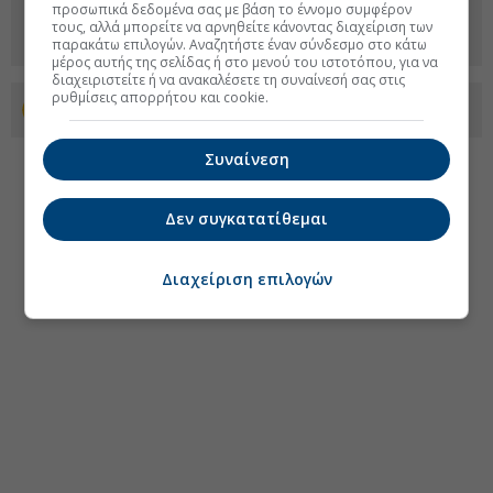
προσωπικά δεδομένα σας με βάση το έννομο συμφέρον
τους, αλλά μπορείτε να αρνηθείτε κάνοντας διαχείριση των
παρακάτω επιλογών. Αναζητήστε έναν σύνδεσμο στο κάτω
μέρος αυτής της σελίδας ή στο μενού του ιστοτόπου, για να
διαχειριστείτε ή να ανακαλέσετε τη συναίνεσή σας στις
ρυθμίσεις απορρήτου και cookie.
Προσθέστε το euro2day.gr στο Discover
Συναίνεση
Δεν συγκατατίθεμαι
Διαχείριση επιλογών