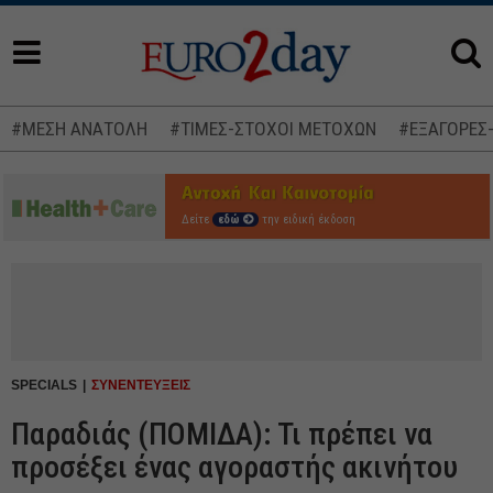
#ΜΕΣΗ ΑΝΑΤΟΛΗ
#ΤΙΜΕΣ-ΣΤΟΧΟΙ ΜΕΤΟΧΩΝ
#ΕΞΑΓΟΡΕΣ
Δείτε
εδώ
την ειδική έκδοση
SPECIALS
ΣΥΝΕΝΤΕΥΞΕΙΣ
Παραδιάς (ΠΟΜΙΔΑ): Τι πρέπει να
προσέξει ένας αγοραστής ακινήτου