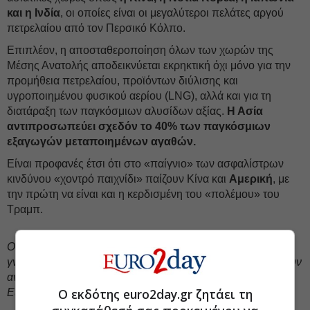
και η Ινδία
, οι οποίες είναι οι μεγαλύτεροι πελάτες αργού
πετρελαίου από τον Περσικό Κόλπο.
Επιπλέον, η αποσταθεροποίηση όλων των χωρών της
Μέσης Ανατολής αποδεικνύεται εκρηκτική όχι μόνο για την
προμήθεια πετρελαίου, προϊόντων διύλισης και
υγροποιημένου φυσικού αερίου (LNG), αλλά και για τη
διατάραξη των παγκόσμιων αλυσίδων αξίας.
Η Ασία
αντιπροσωπεύει σχεδόν το 40% των παγκόσμιων
εξαγωγών μεταποιημένων αγαθών.
Είναι προφανές έτσι ότι στο «παίγνιο» των ασφαλίστρων
κινδύνου «χοντρό παιχνίδι» παίζουν Κίνα και
Αμερική
, με
την πρώτη να είναι και η κερδισμένη του «πολέμου» του
Τραμπ.
Oι απόψεις που διατυπώνονται σε ενυπόγραφο άρθρο
γνώμης ανήκουν στον συγγραφέα και δεν αντιπροσωπεύουν
αναγκαστικά, μερικώς ή στο σύνολο, απόψεις του
Ο εκδότης euro2day.gr ζητάει τη
Euro2day.gr.