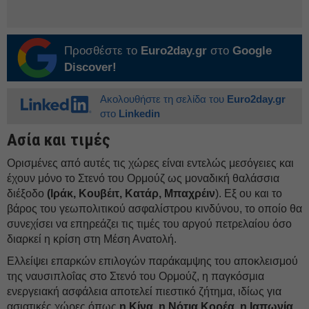
Προσθέστε το
Euro2day.gr
στο
Google
Discover!
Ακολουθήστε τη σελίδα του
Euro2day.gr
στο
Linkedin
Ασία και τιμές
Ορισμένες από αυτές τις χώρες είναι εντελώς μεσόγειες και
έχουν μόνο το Στενό του Ορμούζ ως μοναδική θαλάσσια
διέξοδο
(Ιράκ, Κουβέιτ, Κατάρ, Μπαχρέιν
). Εξ ου και το
βάρος του γεωπολιτικού ασφαλίστρου κινδύνου, το οποίο θα
συνεχίσει να επηρεάζει τις τιμές του αργού πετρελαίου όσο
διαρκεί η κρίση στη Μέση Ανατολή.
Ελλείψει επαρκών επιλογών παράκαμψης του αποκλεισμού
της ναυσιπλοΐας στο Στενό του Ορμούζ, η παγκόσμια
ενεργειακή ασφάλεια αποτελεί πιεστικό ζήτημα, ιδίως για
ασιατικές χώρες όπως
η Κίνα, η Νότια Κορέα, η Ιαπωνία