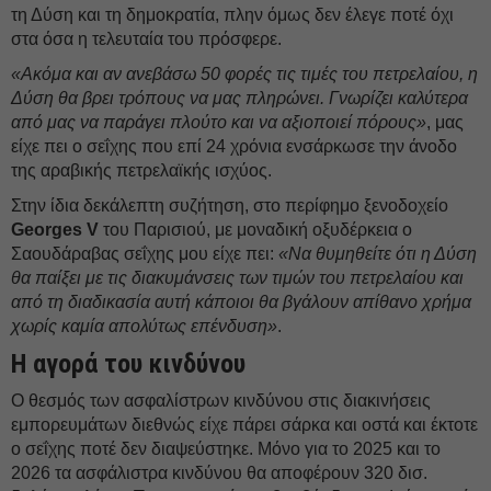
τη Δύση και τη δημοκρατία, πλην όμως δεν έλεγε ποτέ όχι
στα όσα η τελευταία του πρόσφερε.
«Ακόμα και αν ανεβάσω 50 φορές τις τιμές του πετρελαίου, η
Δύση θα βρει τρόπους να μας πληρώνει. Γνωρίζει καλύτερα
από μας να παράγει πλούτο και να αξιοποιεί πόρους»
, μας
είχε πει ο σεΐχης που επί 24 χρόνια ενσάρκωσε την άνοδο
της αραβικής πετρελαϊκής ισχύος.
Στην ίδια δεκάλεπτη συζήτηση, στο περίφημο ξενοδοχείο
Georges V
του Παρισιού, με μοναδική οξυδέρκεια ο
Σαουδάραβας σεΐχης μου είχε πει:
«Να θυμηθείτε ότι η Δύση
θα παίξει με τις διακυμάνσεις των τιμών του πετρελαίου και
από τη διαδικασία αυτή κάποιοι θα βγάλουν απίθανο χρήμα
χωρίς καμία απολύτως επένδυση»
.
Η αγορά του κινδύνου
Ο θεσμός των ασφαλίστρων κινδύνου στις διακινήσεις
εμπορευμάτων διεθνώς είχε πάρει σάρκα και οστά και έκτοτε
ο σεΐχης ποτέ δεν διαψεύστηκε. Μόνο για το 2025 και το
2026 τα ασφάλιστρα κινδύνου θα αποφέρουν 320 δισ.