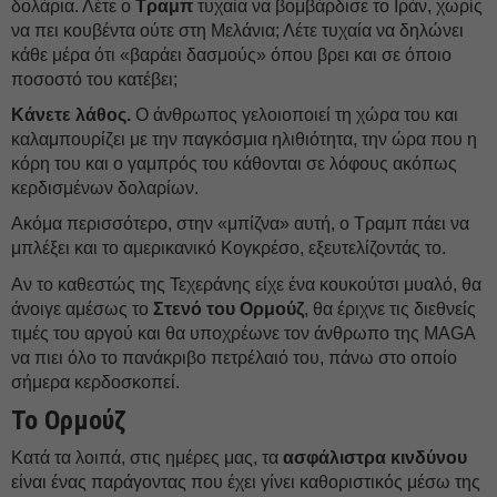
δολάρια. Λέτε ο
Τραμπ
τυχαία να βομβάρδισε το Ιράν, χωρίς
να πει κουβέντα ούτε στη Μελάνια; Λέτε τυχαία να δηλώνει
κάθε μέρα ότι «βαράει δασμούς» όπου βρει και σε όποιο
ποσοστό του κατέβει;
Κάνετε λάθος.
Ο άνθρωπος γελοιοποιεί τη χώρα του και
καλαμπουρίζει με την παγκόσμια ηλιθιότητα, την ώρα που η
κόρη του και ο γαμπρός του κάθονται σε λόφους ακόπως
κερδισμένων δολαρίων.
Ακόμα περισσότερο, στην «μπίζνα» αυτή, ο Τραμπ πάει να
μπλέξει και το αμερικανικό Κογκρέσο, εξευτελίζοντάς το.
Αν το καθεστώς της Τεχεράνης είχε ένα κουκούτσι μυαλό, θα
άνοιγε αμέσως το
Στενό του Ορμούζ
, θα έριχνε τις διεθνείς
τιμές του αργού και θα υποχρέωνε τον άνθρωπο της MAGA
να πιει όλο το πανάκριβο πετρέλαιό του, πάνω στο οποίο
σήμερα κερδοσκοπεί.
Το Ορμούζ
Κατά τα λοιπά, στις ημέρες μας, τα
ασφάλιστρα κινδύνου
είναι ένας παράγοντας που έχει γίνει καθοριστικός μέσω της