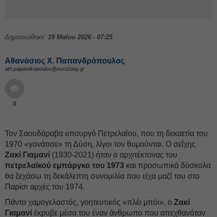
Δημοσιεύθηκε:
19 Μαΐου 2026 - 07:25
Αθανάσιος Χ. Παπανδρόπουλος
ath.papandropoulos@euro2day.gr
0
Τον Σαουδάραβα υπουργό Πετρελαίου, που τη δεκαετία του
1970 «γονάτισε» τη Δύση, λίγοι τον θυμούνται. Ο σεΐχης
Ζακί Γιαμανί
(1930-2021) ήταν ο αρχιτέκτονας του
πετρελαϊκού εμπάργκο του 1973
και προσωπικά δύσκολα
θα ξεχάσω τη δεκάλεπτη συνομιλία που είχα μαζί του στο
Παρίσι αρχές του 1974.
Πάντα χαμογελαστός, γοητευτικός «πλέι μπόι», ο
Ζακί
Γιαμανί
έκρυβε μέσα του έναν άνθρωπο που απεχθανόταν