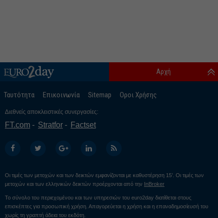
Αρχή
Ταυτότητα
Επικοινωνία
Sitemap
Οροι Χρήσης
Διεθνείς αποκλειστικές συνεργασίες:
FT.com
Stratfor
Factset
Οι τιμές των μετοχών και των δεικτών εμφανίζονται με καθυστέρηση 15’. Οι τιμές των
μετοχών και των ελληνικών δεικτών προέρχονται από την
InBroker
Το σύνολο του περιεχομένου και των υπηρεσιών του euro2day διατίθεται στους
επισκέπτες για προσωπική χρήση. Απαγορεύεται η χρήση και η επαναδημοσίευσή του
χωρίς τη γραπτή άδεια του εκδότη.