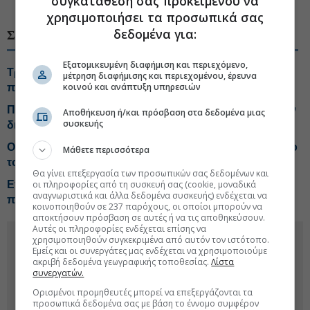
συγκατάθεσή σας προκειμένου να
#Ντόναλντ Τραμπ
#Τιμές πετρελαίου
χρησιμοποιήσει τα προσωπικά σας
δεδομένα για:
ΣΧΕΤΙΚΑ ΘΕΜΑΤΑ
Εξατομικευμένη διαφήμιση και περιεχόμενο,
Tραμπ: Οι Chevron και Exxon έβγαλαν υπερβολικά
μέτρηση διαφήμισης και περιεχομένου, έρευνα
κοινού και ανάπτυξη υπηρεσιών
πολλά χρήματα λόγω του πολέμου
Πορτογαλία: Έκτακτος φόρος 33% στα υπερκέρδη των
Αποθήκευση ή/και πρόσβαση στα δεδομένα μιας
συσκευής
διυλιστηρίων
O Τραμπ δηλώνει «πολύ ικανοποιημένος» από το έργο
Μάθετε περισσότερα
του Χέγκσεθ στο υπουργείο Άμυνας
Θα γίνει επεξεργασία των προσωπικών σας δεδομένων και
Επτά χώρες του ΟΠΕΚ+ αυξάνουν την παραγωγή
οι πληροφορίες από τη συσκευή σας (cookie, μοναδικά
αναγνωριστικά και άλλα δεδομένα συσκευής) ενδέχεται να
πετρελαίου κατά 188.000 βαρέλια την ημέρα
κοινοποιηθούν σε 237 παρόχους, οι οποίοι μπορούν να
αποκτήσουν πρόσβαση σε αυτές ή να τις αποθηκεύσουν.
Αυτές οι πληροφορίες ενδέχεται επίσης να
χρησιμοποιηθούν συγκεκριμένα από αυτόν τον ιστότοπο.
Εμείς και οι συνεργάτες μας ενδέχεται να χρησιμοποιούμε
ακριβή δεδομένα γεωγραφικής τοποθεσίας.
Λίστα
συνεργατών.
Ορισμένοι προμηθευτές μπορεί να επεξεργάζονται τα
προσωπικά δεδομένα σας με βάση το έννομο συμφέρον