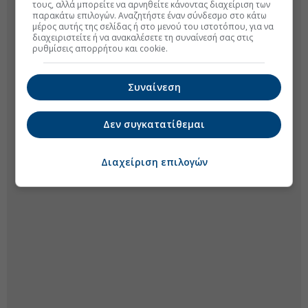
τους, αλλά μπορείτε να αρνηθείτε κάνοντας διαχείριση των
παρακάτω επιλογών. Αναζητήστε έναν σύνδεσμο στο κάτω
μέρος αυτής της σελίδας ή στο μενού του ιστοτόπου, για να
διαχειριστείτε ή να ανακαλέσετε τη συναίνεσή σας στις
ρυθμίσεις απορρήτου και cookie.
Συναίνεση
Δεν συγκατατίθεμαι
Διαχείριση επιλογών