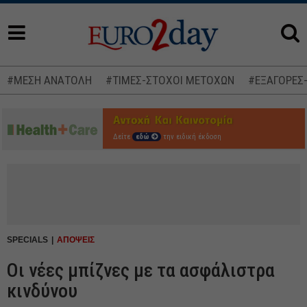
#ΜΕΣΗ ΑΝΑΤΟΛΗ
#ΤΙΜΕΣ-ΣΤΟΧΟΙ ΜΕΤΟΧΩΝ
#ΕΞΑΓΟΡΕΣ
Δείτε
εδώ
την ειδική έκδοση
SPECIALS
ΑΠΟΨΕΙΣ
Οι νέες μπίζνες με τα ασφάλιστρα
κινδύνου