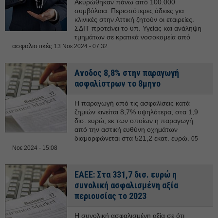
Ακυρώθηκαν πάνω από 100.000
συμβόλαια. Περισσότερες άδειες για
κλινικές στην Αττική ζητούν οι εταιρείες.
ΣΔΙΤ προτείνει το υπ. Υγείας και ανάληψη
τμημάτων σε κρατικά νοσοκομεία από
ασφαλιστικές.
13 Νοε 2024 - 07:32
Ανοδος 8,8% στην παραγωγή
ασφαλίστρων το 8μηνο
Η παραγωγή από τις ασφαλίσεις κατά
ζημιών κινείται 8,7% υψηλότερα, στα 1,9
δισ. ευρώ, εκ των οποίων η παραγωγή
από την αστική ευθύνη οχημάτων
διαμορφώνεται στα 521,2 εκατ. ευρώ.
05
Νοε 2024 - 15:08
ΕΑΕΕ: Στα 331,7 δισ. ευρώ η
συνολική ασφαλισμένη αξία
περιουσίας το 2023
Η συνολική ασφαλισμένη αξία σε ότι