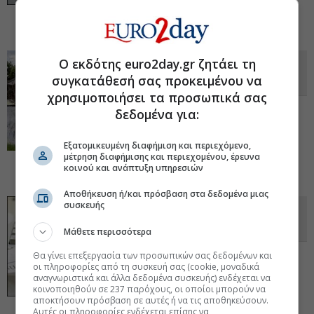
Γιατί δεν είναι λόγος... πανηγυρισμού για
τις ασφαλιστικές. Η εικόνα ανά κατηγορία.
06 Δεκ 2024 - 08:25
Ο εκδότης euro2day.gr ζητάει τη
ΕΑΕΕ: Συμμετείχε στη συνάντηση
συγκατάθεσή σας προκειμένου να
του Regional Cooperation Council
χρησιμοποιήσει τα προσωπικά σας
Οι συμμετέχοντες στο διάλογο τόνισαν ότι
δεδομένα για:
η ασφαλιστική κάλυψη για φυσικές
καταστροφές παραμένει χαμηλή. Στη
Εξατομικευμένη διαφήμιση και περιεχόμενο,
συνάντηση αυτή συμμετείχαν
μέτρηση διαφήμισης και περιεχομένου, έρευνα
αντιπροσωπείες 13 οικονομιών της ΝΑ
κοινού και ανάπτυξη υπηρεσιών
Ευρώπης.
05 Δεκ 2024 - 19:46
Αποθήκευση ή/και πρόσβαση στα δεδομένα μιας
συσκευής
Ανοδος 10,8% στην παραγωγή
ασφαλίστρων το 9μηνο
Μάθετε περισσότερα
Η παραγωγή από τις ασφαλίσεις κατά
Θα γίνει επεξεργασία των προσωπικών σας δεδομένων και
οι πληροφορίες από τη συσκευή σας (cookie, μοναδικά
ζημιών κινείται 11,2% υψηλότερα, στα 2,17
αναγνωριστικά και άλλα δεδομένα συσκευής) ενδέχεται να
δισ. ευρώ, εκ των οποίων η παραγωγή
κοινοποιηθούν σε 237 παρόχους, οι οποίοι μπορούν να
από την αστική ευθύνη οχημάτων
αποκτήσουν πρόσβαση σε αυτές ή να τις αποθηκεύσουν.
διαμορφώνεται στα 586,7 εκατ. ευρώ.
04
Αυτές οι πληροφορίες ενδέχεται επίσης να