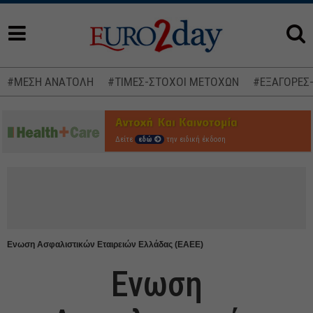
#ΜΕΣΗ ΑΝΑΤΟΛΗ
#ΤΙΜΕΣ-ΣΤΟΧΟΙ ΜΕΤΟΧΩΝ
#ΕΞΑΓΟΡΕΣ
Δείτε
εδώ
την ειδική έκδοση
Ενωση Ασφαλιστικών Εταιρειών Ελλάδας (ΕΑΕΕ)
Ενωση