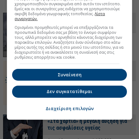
Δεκ 2024 - 15:20
χρησιμοποιηθούν συγκεκριμένα από αυτόν τον ιστότοπο.
Εμείς και οι συνεργάτες μας ενδέχεται να χρησιμοποιούμε
ακριβή δεδομένα γεωγραφικής τοποθεσίας.
Λίστα
Τα αποτελέσματα των
συνεργατών.
ασφαλιστικών εταιρειών το 2023
Ορισμένοι προμηθευτές μπορεί να επεξεργάζονται τα
προσωπικά δεδομένα σας με βάση το έννομο συμφέρον
τους, αλλά μπορείτε να αρνηθείτε κάνοντας διαχείριση των
Οι 35 εταιρείες που καταγράφονται έχουν
παρακάτω επιλογών. Αναζητήστε έναν σύνδεσμο στο κάτω
συνολικό ενεργητικό 21,2 δισ. ευρώ.
29 Νοε
μέρος αυτής της σελίδας ή στο μενού του ιστοτόπου, για να
2024 - 13:23
διαχειριστείτε ή να ανακαλέσετε τη συναίνεσή σας στις
ρυθμίσεις απορρήτου και cookie.
Οι προτάσεις της ΕΑΕΕ στο ΥΠΕΘΟ
για το νέο φορολογικό νομοσχέδιο
Συναίνεση
Οι παρατηρήσεις και προτάσεις της ΕΑΕΕ
Δεν συγκατατίθεμαι
υποβλήθηκαν με σκοπό οι νέες ρυθμίσεις
να είναι πρακτικά εφαρμόσιμες.
20 Νοε 2024
- 13:54
Διαχείριση επιλογών
«Στα χαρτιά» η μεγάλη αύξηση για
τις ασφαλίσεις υγείας