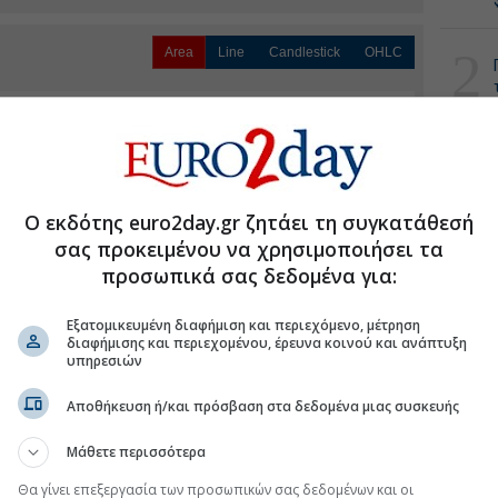
2
Area
Line
Candlestick
OHLC
Από
Feb 6, 2026
Έως
Aug 6, 2026
5E
3
3,75
Ο εκδότης euro2day.gr ζητάει τη συγκατάθεσή
σας προκειμένου να χρησιμοποιήσει τα
4
Κλείσιμο
3,5
προσωπικά σας δεδομένα για:
Εξατομικευμένη διαφήμιση και περιεχόμενο, μέτρηση
3,25
διαφήμισης και περιεχομένου, έρευνα κοινού και ανάπτυξη
5
υπηρεσιών
3
Αποθήκευση ή/και πρόσβαση στα δεδομένα μιας συσκευής
Μάθετε περισσότερα
Όγκος
50k
Θα γίνει επεξεργασία των προσωπικών σας δεδομένων και οι
ΣΗΜΕ