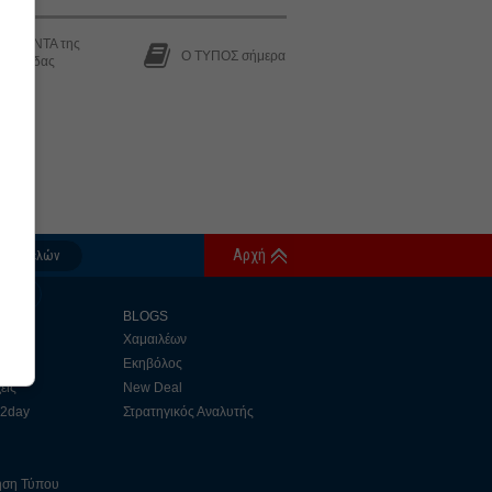
 ΑΤΖΕΝΤΑ της
Ο ΤΥΠΟΣ σήμερα
βδομάδας
Αρχή
δος Μελών
αφή
S
BLOGS
y
Χαμαιλέων
Εκηβόλος
εις
New Deal
 2day
Στρατηγικός Αναλυτής
ηση Τύπου