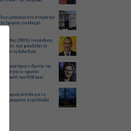
$21,5 εκατ. της Πειραιώς
Ποιοι μπαίνουν στο στόχαστρο
της Εφορίας για έλεγχο
Ζησιάδης (ONYX): Η επένδυση
388 εκατ. που φιλοδοξεί να
αλλάξει τη Χαλκιδική
Στα δικαστήρια ο ιδρυτής της
Revolut για το «χρυσό»
superyacht των €350 εκατ.
Βουλγαρική ασπίδα για τις
τιμές ρεύματος στην Ελλάδα
ΡΑ