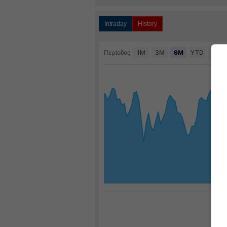
Intraday
History
Περίοδος
1M
3M
6M
YTD
1E