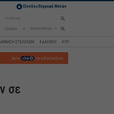
Είσοδος/Εγγραφή Μελών
Σύμβολο
ΚΙΝΗΣΗ ΣΤΕΛΕΧΩΝ
#ΔΑΣΜΟΙ
#ΥΠΟΚΛΟΠΕΣ
#ΠΛΗΘΩΡΙΣΜ
Δείτε
εδώ
την ειδική έκδοση
ν σε