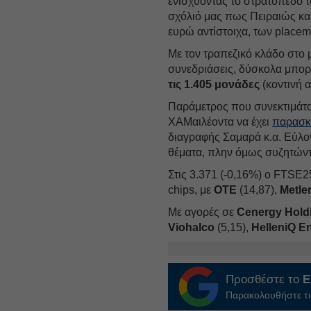
ενισχύοντας το στρατόπεδο
σχόλιό μας πως Πειραιώς και 
ευρώ αντίστοιχα, των placem
Με τον τραπεζικό κλάδο στο 
συνεδριάσεις, δύσκολα μπορε
τις 1.405 μονάδες
(κοντινή α
Παράμετρος που συνεκτιμάται 
ΧΑΜαιλέοντα να έχει
παρασκή
διαγραφής Σαμαρά κ.α. Εύλο
θέματα, πλην όμως συζητώντα
Στις 3.371 (-0,16%) ο FTSE
chips, με
ΟΤΕ
(14,87),
Metle
Με αγορές σε
Cenergy Hold
Viohalco
(5,15),
HelleniQ E
Προσθέστε το
E
Παρακολουθήστε τις