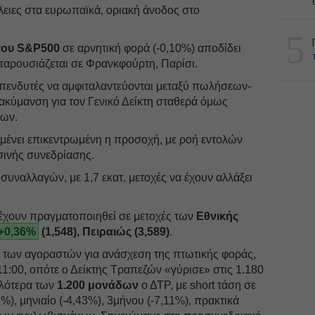
ειες στα ευρωπαϊκά, οριακή άνοδος στο
5
 του S&P500
σε αρνητική φορά (-0,10%) αποδίδει
παρουσιάζεται σε Φρανκφούρτη, Παρίσι.
πενδυτές να αμφιταλαντεύονται μεταξύ πωλήσεων-
ακύμανση για τον Γενικό Δείκτη σταθερά όμως
δων.
ένει επικεντρωμένη η προσοχή, με ροή εντολών
σινής συνεδρίασης.
α συναλλαγών, με 1,7 εκατ. μετοχές να έχουν αλλάξει
τ. έχουν πραγματοποιηθεί σε μετοχές των
Εθνικής
+0,36%
(1,548), Πειραιώς (3,589)
.
των αγοραστών για ανάσχεση της πτωτικής φοράς,
11:00, οπότε ο Δείκτης Τραπεζών «γύρισε» στις 1.180
ηλότερα των
1.200 μονάδων
ο ΔΤΡ, με short τάση σε
%), μηνιαίο (-4,43%), 3μήνου (-7,11%), πρακτικά