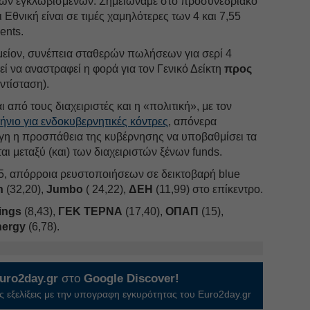
 των εγκλωβισμένων. Σημειώναμε στο προσυνεδριακό
Εθνική είναι σε τιμές χαμηλότερες των 4 και 7,55
ents.
μείον, συνέπεια σταθερών πωλήσεων για σερί 4
ί να αναστραφεί η φορά για τον Γενικό Δείκτη
προς
ντίσταση).
από τους διαχειριστές και η «πολιτική», με τον
νιο για ενδοκυβερνητικές κόντρες
, απόνερα
γη η προσπάθεια της κυβέρνησης να υποβαθμίσει τα
ι μεταξύ (και) των διαχειριστών ξένων funds.
25, απόρροια ρευστοποιήσεων σε δεικτοβαρή blue
n
(32,20),
Jumbo
( 24,22),
ΔΕΗ
(11,99) στο επίκεντρο.
ings
(8,43),
ΓΕΚ ΤΕΡΝΑ
(17,40),
ΟΠΑΠ
(15),
nergy
(6,78).
uro2day.gr
στο
Google Discover!
 εξελίξεις με την υπογραφη εγκυρότητας του Euro2day.gr