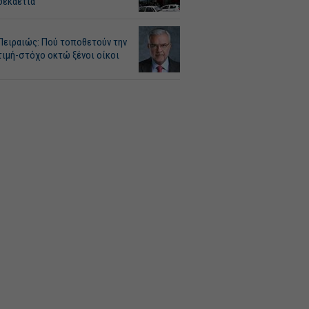
δεκαετία
Πειραιώς: Πού τοποθετούν την
τιμή-στόχο οκτώ ξένοι οίκοι