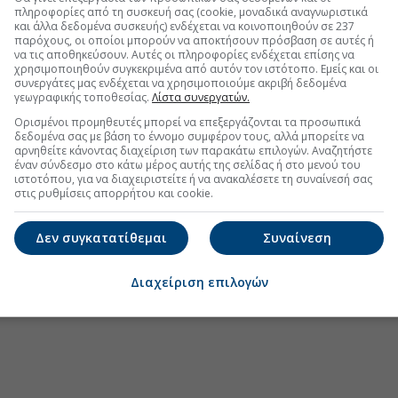
πληροφορίες από τη συσκευή σας (cookie, μοναδικά αναγνωριστικά
και άλλα δεδομένα συσκευής) ενδέχεται να κοινοποιηθούν σε 237
παρόχους, οι οποίοι μπορούν να αποκτήσουν πρόσβαση σε αυτές ή
.gr στο Discover
να τις αποθηκεύσουν. Αυτές οι πληροφορίες ενδέχεται επίσης να
χρησιμοποιηθούν συγκεκριμένα από αυτόν τον ιστότοπο. Εμείς και οι
συνεργάτες μας ενδέχεται να χρησιμοποιούμε ακριβή δεδομένα
γεωγραφικής τοποθεσίας.
Λίστα συνεργατών.
Ορισμένοι προμηθευτές μπορεί να επεξεργάζονται τα προσωπικά
δεδομένα σας με βάση το έννομο συμφέρον τους, αλλά μπορείτε να
αρνηθείτε κάνοντας διαχείριση των παρακάτω επιλογών. Αναζητήστε
έναν σύνδεσμο στο κάτω μέρος αυτής της σελίδας ή στο μενού του
ιστοτόπου, για να διαχειριστείτε ή να ανακαλέσετε τη συναίνεσή σας
στις ρυθμίσεις απορρήτου και cookie.
Δεν συγκατατίθεμαι
Συναίνεση
Διαχείριση επιλογών