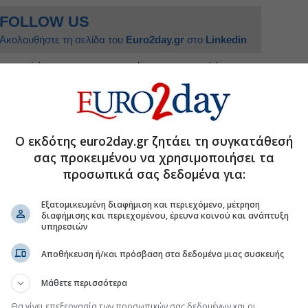
FOLLOW US
Ακολουθήστε τη σελίδα του
Euro2day.gr
στο
Linkedin
 αποτελέσματα που ανακοινώνονται οι εντολές των
ρίπτωση της Cenergy Holdings-, σύμφωνα με
όσα
άνης
.
των
ΟΠΑΠ, Motor Oil, ElvalHalcor, Quest και
s
.
Ο εκδότης euro2day.gr ζητάει τη συγκατάθεσή
σας προκειμένου να χρησιμοποιήσει τα
προσωπικά σας δεδομένα για:
Εξατομικευμένη διαφήμιση και περιεχόμενο, μέτρηση
κητές στο Χρηματιστήριο
διαφήμισης και περιεχομένου, έρευνα κοινού και ανάπτυξη
υπηρεσιών
Data Center, το σενάριο για 1 GW
ανικών επενδύσεων 3,7 δισ. και 11
Αποθήκευση ή/και πρόσβαση στα δεδομένα μιας συσκευής
Μάθετε περισσότερα
 της εταιρείας έγινε σε χρόνο-ρεκόρ
Θα γίνει επεξεργασία των προσωπικών σας δεδομένων και οι