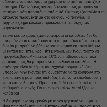
αδύνατον να αποσύρεις τα χρήματα σου από το τραπεζικό
σύστημα. Πλέον όμως αντιλαμβάνονται πως μπορούν να
επιτύχουν κάτι παραπάνω από αυτό. Θα τους εξασφαλίσει το
απόλυτο πλεονέκτημα
στο οικονομικό παιχνίδι. Το
ψηφιακό χρήμα εύκολα παρακολουθείται, ελέγχεται,
χειραγωγείται.
Σε ένα κόσμο χωρίς χαρτονομίσματα οι καταθέτες δεν θα
μπορούν να τα αποσύρουν από το τραπεζικό σύστημα και
έτσι θα μπορούν να βάλουν όσο αρνητικό επιτόκιο θέλουν.
Οι καταθέτες, είτε μικροί, είτε μεγάλοι, δεν έχουν τρόπο να
προφυλαχθούν. Ακόμα και -10% να επιβάλουν αρνητικά
επιτόκια, πως θα μπορούν να αμυνθούν οι καταθέτες; Η
απάντηση είναι απλή και ταυτόχρονα τρομακτική: Δεν
μπορούν! Μην έχοντας την δυνατότητα να τα κρύψουν στο
«στρώμα», η μόνη τους διέξοδος είναι να τα επενδύσουν ή
να τα καταναλώσουν. Προς τα πού; Μα φυσικά εκεί που
επιθυμούν οι αρχές. Για το «κοινό καλό». Αυτοί ξέρουν
καλύτερα!
Η διαφορά των σημερινών με τα νέα ψηφιακά νομίσματα,
είναι πως πρόκειται για
«έξυπνο» χρήμα.
Αν πας σήμερα