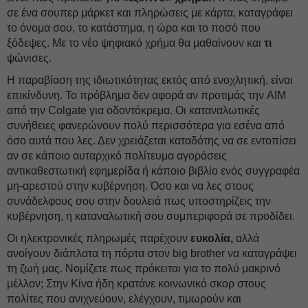
σε ένα σουπερ μάρκετ και πληρώσεις με κάρτα, καταγράφει
το όνομα σου, το κατάστημα, η ώρα και το ποσό που
ξόδεψες. Με το νέο ψηφιακό χρήμα θα μαθαίνουν και
τι
ψώνισες.
Η παραβίαση της ιδιωτικότητας εκτός από ενοχλητική, είναι
επικίνδυνη. Το πρόβλημα δεν αφορά αν προτιμάς την AIM
από την Colgate για οδοντόκρεμα. Οι καταναλωτικές
συνήθειες φανερώνουν πολύ περισσότερα για εσένα από
όσο αυτά που λες. Δεν χρειάζεται καταδότης να σε εντοπίσει
αν σε κάποιο αυταρχικό πολίτευμα αγοράσεις
αντικαθεστωτική εφημερίδα ή κάποιο βιβλίο ενός συγγραφέα
μη-αρεστού στην κυβέρνηση. Όσο και να λες στους
συνάδελφους σου στην δουλειά πως υποστηρίζεις την
κυβέρνηση, η καταναλωτική σου συμπεριφορά σε προδίδει.
Οι ηλεκτρονικές πληρωμές παρέχουν
ευκολία,
αλλά
ανοίγουν διάπλατα τη πόρτα στον big brother να καταγράψει
τη ζωή μας. Νομίζετε πως πρόκειται για το πολύ μακρινό
μέλλον; Στην Κίνα ήδη κρατάνε κοινωνικό σκορ στους
πολίτες που ανιχνεύουν, ελέγχουν, τιμωρούν και