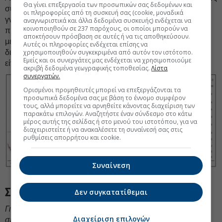
Θα γίνει επεξεργασία των προσωπικών σας δεδομένων και
συσσώρευσης, απέτυχε χθες το βράδυ. Αυτό που
οι πληροφορίες από τη συσκευή σας (cookie, μοναδικά
γνωρίζουμε από εμπειρία, είναι πως όσο γίνονται
αναγνωριστικά και άλλα δεδομένα συσκευής) ενδέχεται να
κοινοποιηθούν σε 237 παρόχους, οι οποίοι μπορούν να
προσπάθειες, η πιθανότητα να επιτύχει η επόμενη
αποκτήσουν πρόσβαση σε αυτές ή να τις αποθηκεύσουν.
μεγαλώνει. Αν τα καταφέρει τελικά η τιμή του bitcoin να
Αυτές οι πληροφορίες ενδέχεται επίσης να
χρησιμοποιηθούν συγκεκριμένα από αυτόν τον ιστότοπο.
διασπάσει ανοδικά την πράσινη γραμμή, μόνο απίθανο δεν
Εμείς και οι συνεργάτες μας ενδέχεται να χρησιμοποιούμε
είναι το σενάριο να δούμε έντονη άνοδο.
ακριβή δεδομένα γεωγραφικής τοποθεσίας.
Λίστα
συνεργατών.
Ορισμένοι προμηθευτές μπορεί να επεξεργάζονται τα
προσωπικά δεδομένα σας με βάση το έννομο συμφέρον
τους, αλλά μπορείτε να αρνηθείτε κάνοντας διαχείριση των
παρακάτω επιλογών. Αναζητήστε έναν σύνδεσμο στο κάτω
μέρος αυτής της σελίδας ή στο μενού του ιστοτόπου, για να
διαχειριστείτε ή να ανακαλέσετε τη συναίνεσή σας στις
ρυθμίσεις απορρήτου και cookie.
Συναίνεση
Σεμινάρια και βιβλίο
Δεν συγκατατίθεμαι
Για τον μήνα Ιούνιο, θα πραγματοποιείται ΜΟΝΟ ΕΝΑ
Διαχείριση επιλογών
σεμινάριο κάθε εβδομάδα μέσω Internet. Οι παρουσιάσεις