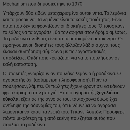
Mechanism που δημοσιεύτηκε το 1970:
Υπάρχουν δύο ειδών μεταχειρισμένα αυτοκίνητα. Τα λεμόνια
και τα ροδάκινα. Τα λεμόνια είναι τα κακής ποιότητας. Είναι
αυτά που δεν τα φροντίζουν οι ιδιοκτήτες τους. Όποιος κάνει
το λάθος να τα αγοράσει, θα τον αφήσει στον δρόμο αμέσως.
Τα ροδάκινα αντίθετα, είναι τα περιποιημένα αυτοκίνητα. Οι
προηγούμενοι ιδιοκτήτες τους άλλαζαν λάδια συχνά, τους
έκαναν συντήρηση σύμφωνα με τις εργοστασιακές
υποδείξεις. Οτιδήποτε χρειάζεται για να το πουλήσουν σε
καλή κατάσταση.
Οι πωλητές γνωρίζουν αν πουλάνε λεμόνια ή ροδάκινα. Ο
αγοραστής όχι (ασύμμετρη πληροφόρηση). Πριν το
πουλήσουν, λάμπει. Οι πωλητές έχουν φροντίσει να κάνουν
φρεσκάρισμα στην μπογιά. Έτσι ο αγοραστής
ξεγελιέται
εύκολα
, εξαιτίας της άγνοιας του. ταυτόχρονα όμως έχει
αντίληψη της αδυναμίας του, ότι κινδυνεύει να αγοράσει
λεμόνι και να χάσει τα λεφτά του. Τι κάνει λοιπόν; Προσφέρει
πάντα μικρότερη τιμή από εκείνη που ζητάει αυτός που
πουλάει το ροδάκινο.