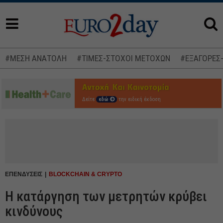
#ΜΕΣΗ ΑΝΑΤΟΛΗ
#ΤΙΜΕΣ-ΣΤΟΧΟΙ ΜΕΤΟΧΩΝ
#ΕΞΑΓΟΡΕΣ
Δείτε
εδώ
την ειδική έκδοση
ΕΠΕΝΔΥΣΕΙΣ
BLOCKCHAIN & CRYPTO
Η κατάργηση των μετρητών κρύβει
κινδύνους