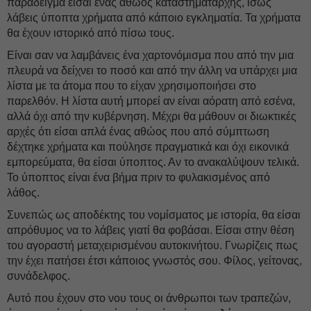
παράδειγμα είσαι ένας αθώος καταστηματάρχης, ίσως
λάβεις ύποπτα χρήματα από κάποιο εγκληματία. Τα χρήματα
θα έχουν ιστορικό από πίσω τους.
Είναι σαν να λαμβάνεις ένα χαρτονόμισμα που από την μια
πλευρά να δείχνει το ποσό και από την άλλη να υπάρχει μια
λίστα με τα άτομα που το είχαν χρησιμοποιήσει στο
παρελθόν. Η λίστα αυτή μπορεί αν είναι αόρατη από εσένα,
αλλά όχι από την κυβέρνηση. Μέχρι θα μάθουν οι διωκτικές
αρχές ότι είσαι απλά ένας αθώος που από σύμπτωση
δέχτηκε χρήματα και πούλησε πραγματικά και όχι εικονικά
εμπορεύματα, θα είσαι ύποπτος. Αν το ανακαλύψουν τελικά.
Το ύποπτος είναι ένα βήμα πριν το φυλακισμένος από
λάθος.
Συνεπώς ως αποδέκτης του νομίσματος με ιστορία, θα είσαι
απρόθυμος να το λάβεις γιατί θα φοβάσαι. Είσαι στην θέση
του αγοραστή μεταχειρισμένου αυτοκινήτου. Γνωρίζεις πως
την έχει πατήσει έτσι κάποιος γνωστός σου. Φίλος, γείτονας,
συνάδελφος.
Αυτό που έχουν στο νου τους οι άνθρωποι των τραπεζών,