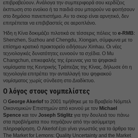
επιβραβεύουν. Ανάλογα την συμπεριφορά σου κερδίζεις
έκπτωση στο ενοίκιο ή τα παιδιά σου μπορούν να φοιτήσουν
στο δημόσιο πανεπιστήμιο. Αν το σκορ είναι αρνητικό, δεν
επιτρέπεται να επιβιβαστείς σε αεροπλάνο.
Ήδη η Κίνα δοκιμάζει πιλοτικά σε τέσσερις πόλεις το
e-RMB
:
Shenzhen, Suzhou and Chengdu, Xiongan, σύμφωνα με το
επίσημο κρατικό πρακτορείο ειδήσεων Xinhau. Οι νέες
τεχνολογικές δυνατότητες ευνοούν τα σχέδια. Ο Mu
Changchun, επικεφαλής της έρευνας για τα ψηφιακά
νομίσματα της Κεντρικής Τράπεζας της Κίνας, δήλωσε ότι η
τεχνολογία επιτρέπει την ανταλλαγή του ψηφιακού
νομίσματος χωρίς σύνδεση στο Διαδίκτυο.
Ο λόγος στους νομπελίστες
Ο
George Akerlof
το 2001 τιμήθηκε με το Βραβείο Νόμπελ
Οικονομικών Επιστημών από κοινού με τον
Michael
Spence
και τον
Joseph Stiglitz
για την δουλειά του πάνω
στα προβλήματα που πηγάζουν από την ασύμμετρη
πληροφόρηση. Ο Akerlof έχει γίνει γνωστός για το άρθρο του
The Market for Lemons: Quality Uncertainty and the Market