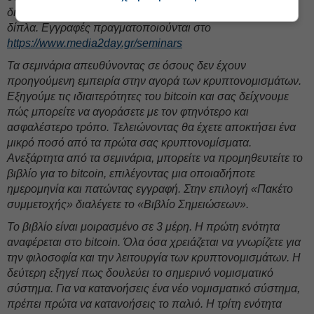
διεξάγονται σε γκρουπ 6 ατόμων, ζωντανά, σαν να είμαστε
δίπλα. Εγγραφές πραγματοποιούνται στο
https://www.media2day.gr/seminars
Τα σεμινάρια απευθύνοντας σε όσους δεν έχουν
προηγούμενη εμπειρία στην αγορά των κρυπτονομισμάτων.
Εξηγούμε τις ιδιαιτερότητες του bitcoin και σας δείχνουμε
πώς μπορείτε να αγοράσετε με τον φτηνότερο και
ασφαλέστερο τρόπο. Τελειώνοντας θα έχετε αποκτήσει ένα
μικρό ποσό από τα πρώτα σας κρυπτονομίσματα.
Ανεξάρτητα από τα σεμινάρια, μπορείτε να προμηθευτείτε το
βιβλίο για το bitcoin, επιλέγοντας μια οποιαδήποτε
ημερομηνία και πατώντας εγγραφή. Στην επιλογή «Πακέτο
συμμετοχής» διαλέγετε το «Βιβλίο Σημειώσεων».
Το βιβλίο είναι μοιρασμένο σε 3 μέρη. Η πρώτη ενότητα
αναφέρεται στο bitcoin. Όλα όσα χρειάζεται να γνωρίζετε για
την φιλοσοφία και την λειτουργία των κρυπτονομισμάτων. Η
δεύτερη εξηγεί πως δουλεύει το σημερινό νομισματικό
σύστημα. Για να κατανοήσεις ένα νέο νομισματικό σύστημα,
πρέπει πρώτα να κατανοήσεις το παλιό. Η τρίτη ενότητα