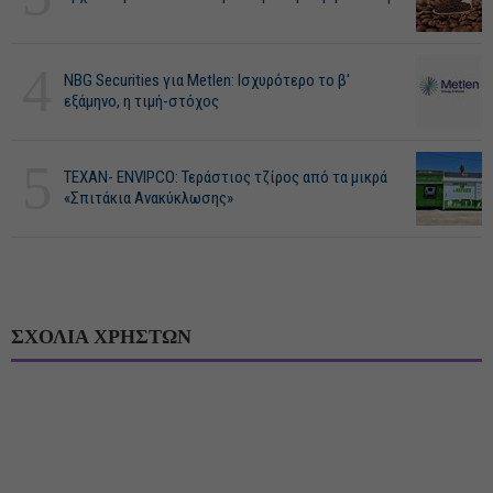
4
NBG Securities για Metlen: Ισχυρότερο το β'
εξάμηνο, η τιμή-στόχος
5
ΤΕΧΑΝ- ENVIPCO: Τεράστιος τζίρος από τα μικρά
«Σπιτάκια Ανακύκλωσης»
ΣΧΟΛΙΑ ΧΡΗΣΤΩΝ