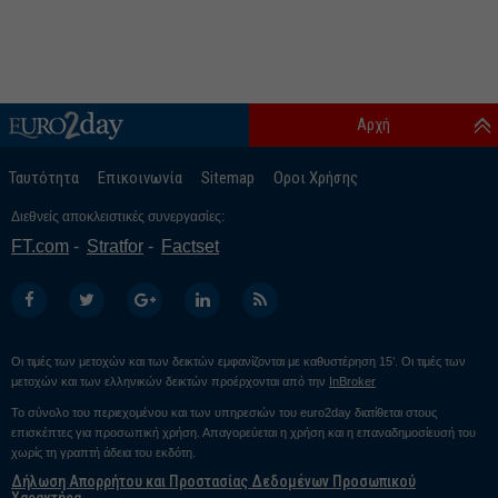
Αρχή
Ταυτότητα
Επικοινωνία
Sitemap
Οροι Χρήσης
Διεθνείς αποκλειστικές συνεργασίες:
FT.com
Stratfor
Factset
Οι τιμές των μετοχών και των δεικτών εμφανίζονται με καθυστέρηση 15’. Οι τιμές των
μετοχών και των ελληνικών δεικτών προέρχονται από την
InBroker
Το σύνολο του περιεχομένου και των υπηρεσιών του euro2day διατίθεται στους
επισκέπτες για προσωπική χρήση. Απαγορεύεται η χρήση και η επαναδημοσίευσή του
χωρίς τη γραπτή άδεια του εκδότη.
Δήλωση Απορρήτου και Προστασίας Δεδομένων Προσωπικού