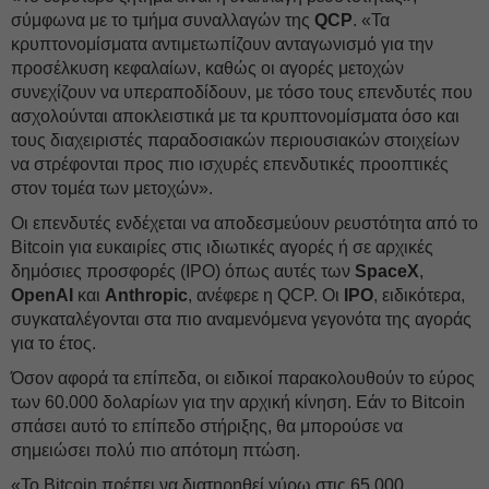
σύμφωνα με το τμήμα συναλλαγών της
QCP
. «Τα
κρυπτονομίσματα αντιμετωπίζουν ανταγωνισμό για την
προσέλκυση κεφαλαίων, καθώς οι αγορές μετοχών
συνεχίζουν να υπεραποδίδουν, με τόσο τους επενδυτές που
ασχολούνται αποκλειστικά με τα κρυπτονομίσματα όσο και
τους διαχειριστές παραδοσιακών περιουσιακών στοιχείων
να στρέφονται προς πιο ισχυρές επενδυτικές προοπτικές
στον τομέα των μετοχών».
Οι επενδυτές ενδέχεται να αποδεσμεύουν ρευστότητα από το
Βitcoin για ευκαιρίες στις ιδιωτικές αγορές ή σε αρχικές
δημόσιες προσφορές (IPO) όπως αυτές των
SpaceX
,
OpenAI
και
Anthropic
, ανέφερε η QCP. Οι
IPO
, ειδικότερα,
συγκαταλέγονται στα πιο αναμενόμενα γεγονότα της αγοράς
για το έτος.
Όσον αφορά τα επίπεδα, οι ειδικοί παρακολουθούν το εύρος
των 60.000 δολαρίων για την αρχική κίνηση. Εάν το Βitcoin
σπάσει αυτό το επίπεδο στήριξης, θα μπορούσε να
σημειώσει πολύ πιο απότομη πτώση.
«Το Βitcoin πρέπει να διατηρηθεί γύρω στις 65.000