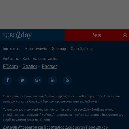
Αρχή
Ταυτότητα
Επικοινωνία
Sitemap
Οροι Χρήσης
Διεθνείς αποκλειστικές συνεργασίες:
FT.com
Stratfor
Factset
Οι τιμές των μετοχών και των δεικτών εμφανίζονται με καθυστέρηση 15’. Οι τιμές των
μετοχών και των ελληνικών δεικτών προέρχονται από την
InBroker
Το σύνολο του περιεχομένου και των υπηρεσιών του euro2day διατίθεται στους
επισκέπτες για προσωπική χρήση. Απαγορεύεται η χρήση και η επαναδημοσίευσή του
χωρίς τη γραπτή άδεια του εκδότη.
Δήλωση Απορρήτου και Προστασίας Δεδομένων Προσωπικού