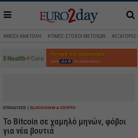
#ΜΕΣΗ ΑΝΑΤΟΛΗ
#ΤΙΜΕΣ-ΣΤΟΧΟΙ ΜΕΤΟΧΩΝ
#ΕΞΑΓΟΡΕΣ
Δείτε
εδώ
την ειδική έκδοση
ΕΠΕΝΔΥΣΕΙΣ
BLOCKCHAIN & CRYPTO
Το Bitcoin σε χαμηλό μηνών, φόβοι
για νέα βουτιά