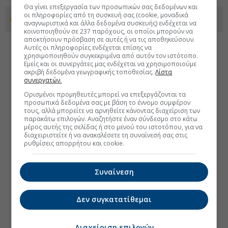
Θα γίνει επεξεργασία των προσωπικών σας δεδομένων και
οι πληροφορίες από τη συσκευή σας (cookie, μοναδικά
Προσθέστε το euro2day.gr στο Discover
αναγνωριστικά και άλλα δεδομένα συσκευής) ενδέχεται να
κοινοποιηθούν σε 237 παρόχους, οι οποίοι μπορούν να
αποκτήσουν πρόσβαση σε αυτές ή να τις αποθηκεύσουν.
Αυτές οι πληροφορίες ενδέχεται επίσης να
χρησιμοποιηθούν συγκεκριμένα από αυτόν τον ιστότοπο.
Εμείς και οι συνεργάτες μας ενδέχεται να χρησιμοποιούμε
ακριβή δεδομένα γεωγραφικής τοποθεσίας.
Λίστα
συνεργατών.
Ορισμένοι προμηθευτές μπορεί να επεξεργάζονται τα
προσωπικά δεδομένα σας με βάση το έννομο συμφέρον
τους, αλλά μπορείτε να αρνηθείτε κάνοντας διαχείριση των
παρακάτω επιλογών. Αναζητήστε έναν σύνδεσμο στο κάτω
μέρος αυτής της σελίδας ή στο μενού του ιστοτόπου, για να
διαχειριστείτε ή να ανακαλέσετε τη συναίνεσή σας στις
ρυθμίσεις απορρήτου και cookie.
Συναίνεση
Δεν συγκατατίθεμαι
Διαχείριση επιλογών