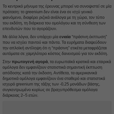
Το κεντρικό μήνυμα της έρευνας μπορεί να συνοψιστεί σε μία
πρόταση: το greenium δεν είναι ένα σε ισχύ γενικό
φαινόμενο, διαφέρει ριζικά ανάλογα με τη χώρα, τον τύπο
του εκδότη, τη διάρκεια του ομολόγου και τη σύνθεση των
επενδυτών που το αγοράζουν.
Με άλλα λόγια, δεν υπάρχει μία
ενιαία
“πράσινη έκπτωση”
που να ισχύει παντού και πάντα. Τα ευρήματα διαψεύδουν
την απλοϊκή αντίληψη ότι η “πράσινη” ετικέτα μεταφράζεται
αυτόματα σε χαμηλότερο κόστος δανεισμού για τον εκδότη.
Στην
πρωτογενή αγορά
, τα ευρωπαϊκά κρατικά και εταιρικά
ομόλογα δεν εμφανίζουν στατιστικά σημαντική έκπτωση
απόδοσης κατά την έκδοση. Αντίθετα, τα αμερικανικά
δημοτικά ομόλογα εμφανίζουν ένα σταθερό και στατιστικά
ισχυρό greenium της τάξης των -0,25 μονάδων βάσης,
συγκεντρωμένο κυρίως σε βραχυπρόθεσμα ομόλογα
διάρκειας 2–5 ετών.