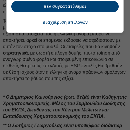
ελληνική πράσινη χρηματοδότηση, αντίθετα, αναδεικνύει
Δεν συγκατατίθεμαι
ακριβώς τι χρειάζεται για να
ωριμάσει
η αγορά.
Το greenium δεν είναι δεδομένο· είναι κατάκτηση. Χτίζεται
Διαχείριση επιλογών
μέσα από συνέπεια εκδόσεων, δομική ομοιογένεια και
αξιοπιστία, στοιχεία που η ελληνική αγορά μπορεί να
αποκτήσει, αρκεί οι επόμενες εκδόσεις να σχεδιαστούν με
αυτόν τον στόχο στο μυαλό. Οι εταιρείες που θα κινηθούν
στρατηγικά
, με σωστή επιλογή δομής, πιστοποίηση από
αναγνωρισμένο φορέα και στοχευμένη επικοινωνία σε
διεθνείς θεσμικούς επενδυτές με ESG εντολές θα βρεθούν
σε θέση ισχύος όταν η ελληνική αγορά πράσινων ομολόγων
αποκτήσει το βάθος που της αξίζει.
* Ο Δημήτριος Καινούργιος (φωτ. δεξιά) είναι Καθηγητής
Χρηματοοικονομικής, Μέλος του Συμβουλίου Διοίκησης
του ΕΚΠΑ, Διευθυντής του Κέντρου Μελετών και
Εκπαίδευσης Χρηματοοικονομικής του ΕΚΠΑ.
** Ο Σωτήριος Γεωργούλας είναι υποψήφιος διδάκτωρ