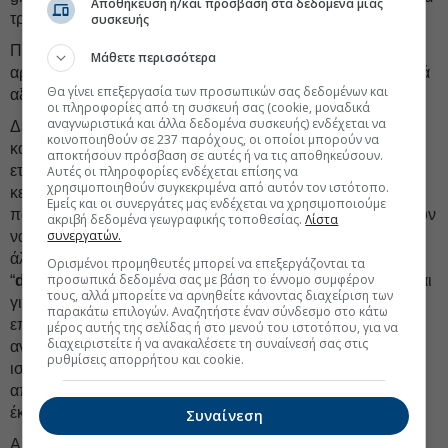
Αποθήκευση ή/και πρόσβαση στα δεδομένα μιας
τρεις συγκεκριμένους
δομικούς
λόγους.
συσκευής
Πρώτον, οι εκδόσεις είναι
σπάνιες
: δεν υπάρχει επαρκής
Μάθετε περισσότερα
αριθμός συναλλαγών ώστε να αναδειχθεί κάποιο στατιστικά
Θα γίνει επεξεργασία των προσωπικών σας δεδομένων και
αξιόπιστο μοτίβο τιμολόγησης.
οι πληροφορίες από τη συσκευή σας (cookie, μοναδικά
αναγνωριστικά και άλλα δεδομένα συσκευής) ενδέχεται να
Δεύτερον, οι
καμπύλες αποδόσεων
είναι
κοινοποιηθούν σε 237 παρόχους, οι οποίοι μπορούν να
κατακερματισμένες: τα υπάρχοντα ομόλογα ανήκουν σε
αποκτήσουν πρόσβαση σε αυτές ή να τις αποθηκεύσουν.
ετερογενείς δομικές κατηγορίες π.χ. Tier 2 τραπεζικά
Αυτές οι πληροφορίες ενδέχεται επίσης να
χρησιμοποιηθούν συγκεκριμένα από αυτόν τον ιστότοπο.
κεφάλαια, Sustainability-Linked Bonds, Senior Preferred
Εμείς και οι συνεργάτες μας ενδέχεται να χρησιμοποιούμε
που δεν είναι μεταξύ τους συγκρίσιμες, και άρα δεν μπορούν
ακριβή δεδομένα γεωγραφικής τοποθεσίας.
Λίστα
συνεργατών.
να χρησιμοποιηθούν ως σημείο αναφοράς το ένα για το
άλλο. Τρίτον, η τιμολόγηση κυριαρχείται από το λεγόμενο
Ορισμένοι προμηθευτές μπορεί να επεξεργάζονται τα
προσωπικά δεδομένα σας με βάση το έννομο συμφέρον
“
debut effect
”: καθώς οι περισσότεροι εκδότες εμφανίζονται
τους, αλλά μπορείτε να αρνηθείτε κάνοντας διαχείριση των
για πρώτη φορά στην αγορά πράσινων ομολόγων, οι
παρακάτω επιλογών. Αναζητήστε έναν σύνδεσμο στο κάτω
επενδυτές ζητούν υψηλότερο αρχικό κουπόνι ως
μέρος αυτής της σελίδας ή στο μενού του ιστοτόπου, για να
διαχειριστείτε ή να ανακαλέσετε τη συναίνεσή σας στις
αντιστάθμισμα της αβεβαιότητας και της ανεπαρκούς
ρυθμίσεις απορρήτου και cookie.
ιστορικής πληροφορίας με αποτέλεσμα που ουσιαστικά
απαλείφει κάθε πιθανό greenium ήδη από την πρώτη
έκδοση.
Συναίνεση
Αυτή η διάγνωση, ωστόσο, δεν αποτελεί αντίλογο στην