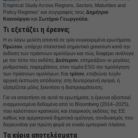
Empirical Study Across Regions, Sectors, Maturities and
Policy Regimes" και συγγραφείς τους
Δημήτριο
Καινούργιο
και
Σωτήριο Γεωργούλα
.
Τι εξετάζει η έρευνα;
Η εν λόγω μελέτη απαντά σε τρία συγκεκριμένα ερωτήματα.
Πρώτον
, υπάρχει στατιστικά σημαντικό greenium κατά την
έκδοση των πράσινων ομολόγων και πώς διαφέρει ανάλογα
με τον τύπο του εκδότη;
Δεύτερον
, επηρεάζουν οι μεγάλες
ρυθμιστικές παρεμβάσεις στον τομέα ESG την τιμολόγηση
των πράσινων ομολόγων; Και
τρίτον
, επιβιώνει τυχόν
αρχική έκπτωση απόδοσης στη δευτερογενή αγορά, ή
εξατμίζεται μόλις ξεκινήσει η διαπραγμάτευση;
Για να απαντήσει σε αυτά τα ερωτήματα, η έρευνα αξιοποιεί
εναρμονισμένα δεδομένα από το Bloomberg (2014–2025),
που καλύπτουν κρατικούς και εταιρικούς εκδότες της ΕΕ
καθώς και αμερικανικά δημοτικά ομόλογα, συνδυασμός που
διερευνάται για πρώτη φορά σε ενιαίο εμπειρικό πλαίσιο.
Τα κύρια αποτελέσματα