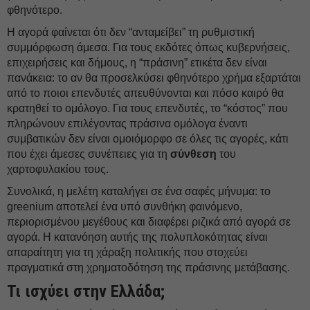
φθηνότερο.
Η αγορά φαίνεται ότι δεν “ανταμείβει” τη ρυθμιστική
συμμόρφωση άμεσα. Για τους εκδότες όπως κυβερνήσεις,
επιχειρήσεις και δήμους, η “πράσινη” ετικέτα δεν είναι
πανάκεια: το αν θα προσελκύσει φθηνότερο χρήμα εξαρτάται
από το ποιοι επενδυτές απευθύνονται και πόσο καιρό θα
κρατηθεί το ομόλογο. Για τους επενδυτές, το “κόστος” που
πληρώνουν επιλέγοντας πράσινα ομόλογα έναντι
συμβατικών δεν είναι ομοιόμορφο σε όλες τις αγορές, κάτι
που έχει άμεσες συνέπειες για τη
σύνθεση
του
χαρτοφυλακίου τους.
Συνολικά, η μελέτη καταλήγει σε ένα σαφές μήνυμα: το
greenium αποτελεί ένα υπό συνθήκη φαινόμενο,
περιορισμένου μεγέθους και διαφέρει ριζικά από αγορά σε
αγορά. Η κατανόηση αυτής της πολυπλοκότητας είναι
απαραίτητη για τη χάραξη πολιτικής που στοχεύει
πραγματικά στη χρηματοδότηση της πράσινης μετάβασης.
Τι ισχύει στην Ελλάδα;