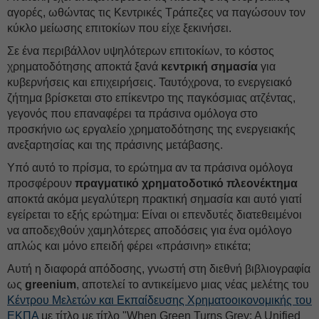
αγορές, ωθώντας τις Κεντρικές Τράπεζες να παγώσουν τον
κύκλο μείωσης επιτοκίων που είχε ξεκινήσει.
Σε ένα περιβάλλον υψηλότερων επιτοκίων, το κόστος
χρηματοδότησης αποκτά ξανά
κεντρική σημασία
για
κυβερνήσεις και επιχειρήσεις. Ταυτόχρονα, το ενεργειακό
ζήτημα βρίσκεται στο επίκεντρο της παγκόσμιας ατζέντας,
γεγονός που επαναφέρει τα πράσινα ομόλογα στο
προσκήνιο ως εργαλείο χρηματοδότησης της ενεργειακής
ανεξαρτησίας και της πράσινης μετάβασης.
Υπό αυτό το πρίσμα, το ερώτημα αν τα πράσινα ομόλογα
προσφέρουν
πραγματικό χρηματοδοτικό πλεονέκτημα
αποκτά ακόμα μεγαλύτερη πρακτική σημασία και αυτό γιατί
εγείρεται το εξής ερώτημα: Είναι οι επενδυτές διατεθειμένοι
να αποδεχθούν χαμηλότερες αποδόσεις για ένα ομόλογο
απλώς και μόνο επειδή φέρει «πράσινη» ετικέτα;
Αυτή η διαφορά απόδοσης, γνωστή στη διεθνή βιβλιογραφία
ως
greenium
, αποτελεί το αντικείμενο μιας νέας μελέτης του
Κέντρου Μελετών και Εκπαίδευσης Χρηματοοικονομικής του
ΕΚΠΑ
με τίτλο με τίτλο "When Green Turns Grey: A Unified