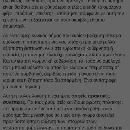
ενέργειας εκδίδοντας πράσινο ομόλογο. Το καίριο ερώτημα
είναι: θα δανειστείτε φθηνότερα απλώς επειδή το ομόλογο
φέρει “πράσινη” ετικέτα; Η απάντηση, σύμφωνα με αυτή την
έρευνα, είναι:
εξαρτάται
και αυτό ακριβώς είναι το
σημαντικό.
Αν είστε αμερικανικός δήμος που εκδίδει βραχυπρόθεσμα
ομόλογα, η απάντηση είναι ναι, υπάρχει μια μικρή αλλά
αξιόπιστη έκπτωση. Αν είστε ευρωπαϊκή κυβέρνηση ή
εταιρεία, η απάντηση είναι
όχι
, τουλάχιστον κατά την έκδοση.
Και αν είστε η γερμανική κυβέρνηση, το πράσινο ομόλογό
σας μπορεί μάλιστα να αποδίδει ελαφρώς “περισσότερο”
από ένα συμβατικό, ακριβώς επειδή η αγορά είναι τόσο
ώριμη και η ζήτηση τόσο διεσπαρμένη. Ένα αντίστροφο
greenium, δηλαδή.
Αυτή η πολυπλοκότητα έχει τρεις
σαφείς πρακτικές
συνέπειες
. Για τους ρυθμιστές και διαμορφωτές πολιτικής,
το εύρημα ότι κανένα από τα πέντε μεγάλα ρυθμιστικά
ορόσημα δεν μετακίνησε τις τιμές στην αγορά αποτελεί
προειδοποίηση: η αύξηση των υποχρεώσεων
γνωστοποίησης δεν κάνει αυτόματα τον πράσινο δανεισμό