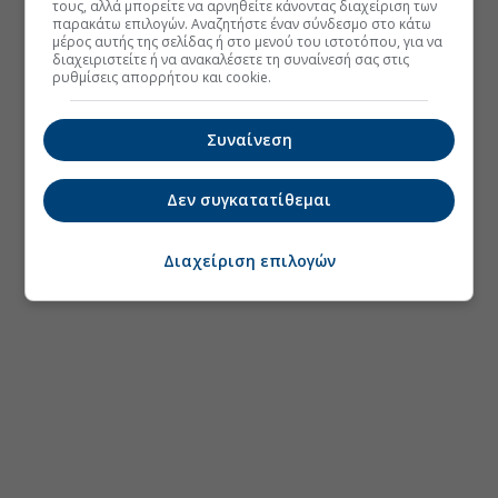
τους, αλλά μπορείτε να αρνηθείτε κάνοντας διαχείριση των
παρακάτω επιλογών. Αναζητήστε έναν σύνδεσμο στο κάτω
μέρος αυτής της σελίδας ή στο μενού του ιστοτόπου, για να
διαχειριστείτε ή να ανακαλέσετε τη συναίνεσή σας στις
ρυθμίσεις απορρήτου και cookie.
Συναίνεση
Δεν συγκατατίθεμαι
Διαχείριση επιλογών