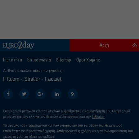
Αρχή
Ταυτότητα
Επικοινωνία
Sitemap
Οροι Χρήσης
Διεθνείς αποκλειστικές συνεργασίες:
FT.com
Stratfor
Factset
Οι τιμές των μετοχών και των δεικτών εμφανίζονται με καθυστέρηση 15’. Οι τιμές των
μετοχών και των ελληνικών δεικτών προέρχονται από την
InBroker
Το σύνολο του περιεχομένου και των υπηρεσιών του euro2day διατίθεται στους
επισκέπτες για προσωπική χρήση. Απαγορεύεται η χρήση και η επαναδημοσίευσή του
χωρίς τη γραπτή άδεια του εκδότη.