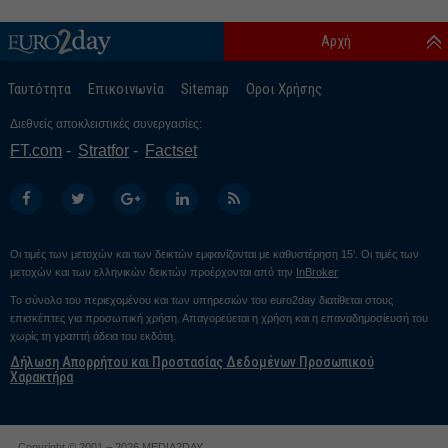
Αρχή
Ταυτότητα
Επικοινωνία
Sitemap
Οροι Χρήσης
Διεθνείς αποκλειστικές συνεργασίες:
FT.com
Stratfor
Factset
Οι τιμές των μετοχών και των δεικτών εμφανίζονται με καθυστέρηση 15’. Οι τιμές των
μετοχών και των ελληνικών δεικτών προέρχονται από την
InBroker
Το σύνολο του περιεχομένου και των υπηρεσιών του euro2day διατίθεται στους
επισκέπτες για προσωπική χρήση. Απαγορεύεται η χρήση και η επαναδημοσίευσή του
χωρίς τη γραπτή άδεια του εκδότη.
Δήλωση Απορρήτου και Προστασίας Δεδομένων Προσωπικού
Χαρακτήρα
Copyright © 2001 – 2026 MEDIA2DAY