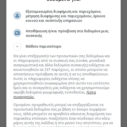
Εξατομικευμένη διαφήμιση και περιεχόμενο,
μέτρηση διαφήμισης και περιεχομένου, έρευνα
κοινού και ανάπτυξη υπηρεσιών
Αποθήκευση ή/και πρόσβαση στα δεδομένα μιας
συσκευής
Μάθετε περισσότερα
Θα γίνει επεξεργασία των προσωπικών σας δεδομένων και
οι πληροφορίες από τη συσκευή σας (cookie, μοναδικά
αναγνωριστικά και άλλα δεδομένα συσκευής) ενδέχεται να
κοινοποιηθούν σε 237 παρόχους, οι οποίοι μπορούν να
αποκτήσουν πρόσβαση σε αυτές ή να τις αποθηκεύσουν.
Αυτές οι πληροφορίες ενδέχεται επίσης να
χρησιμοποιηθούν συγκεκριμένα από αυτόν τον ιστότοπο.
Εμείς και οι συνεργάτες μας ενδέχεται να χρησιμοποιούμε
ακριβή δεδομένα γεωγραφικής τοποθεσίας.
Λίστα
συνεργατών.
Ορισμένοι προμηθευτές μπορεί να επεξεργάζονται τα
προσωπικά δεδομένα σας με βάση το έννομο συμφέρον
τους, αλλά μπορείτε να αρνηθείτε κάνοντας διαχείριση των
παρακάτω επιλογών. Αναζητήστε έναν σύνδεσμο στο κάτω
μέρος αυτής της σελίδας ή στο μενού του ιστοτόπου, για να