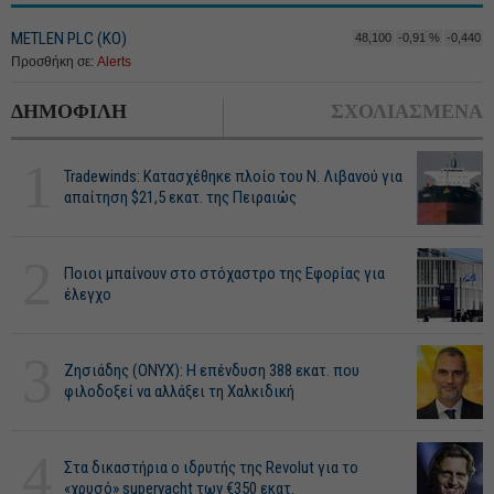
METLEN PLC (ΚΟ)
48,100
-0,91 %
-0,440
Προσθήκη σε:
Alerts
ΔΗΜΟΦΙΛΗ
ΣΧΟΛΙΑΣΜΕΝΑ
1
Tradewinds: Κατασχέθηκε πλοίο του Ν. Λιβανού για
απαίτηση $21,5 εκατ. της Πειραιώς
2
Ποιοι μπαίνουν στο στόχαστρο της Εφορίας για
έλεγχο
3
Ζησιάδης (ONYX): Η επένδυση 388 εκατ. που
φιλοδοξεί να αλλάξει τη Χαλκιδική
4
Στα δικαστήρια ο ιδρυτής της Revolut για το
«χρυσό» superyacht των €350 εκατ.