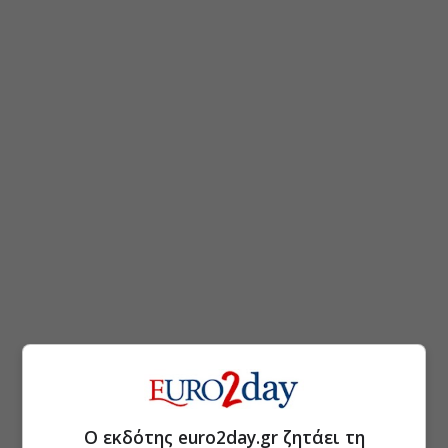
Ο εκδότης euro2day.gr ζητάει τη