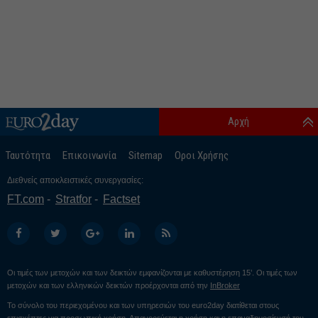
Αρχή
Ταυτότητα
Επικοινωνία
Sitemap
Οροι Χρήσης
Διεθνείς αποκλειστικές συνεργασίες:
FT.com
Stratfor
Factset
Οι τιμές των μετοχών και των δεικτών εμφανίζονται με καθυστέρηση 15’. Οι τιμές των
μετοχών και των ελληνικών δεικτών προέρχονται από την
InBroker
Το σύνολο του περιεχομένου και των υπηρεσιών του euro2day διατίθεται στους