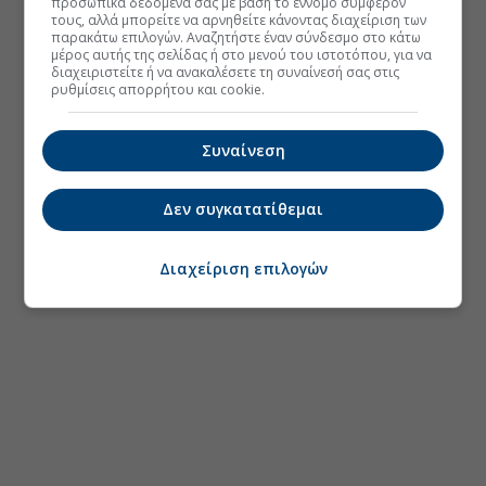
προσωπικά δεδομένα σας με βάση το έννομο συμφέρον
τους, αλλά μπορείτε να αρνηθείτε κάνοντας διαχείριση των
παρακάτω επιλογών. Αναζητήστε έναν σύνδεσμο στο κάτω
μέρος αυτής της σελίδας ή στο μενού του ιστοτόπου, για να
διαχειριστείτε ή να ανακαλέσετε τη συναίνεσή σας στις
ρυθμίσεις απορρήτου και cookie.
Συναίνεση
Δεν συγκατατίθεμαι
Διαχείριση επιλογών