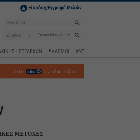
Είσοδος/Εγγραφή Μελών
Σύμβολο
ΚΙΝΗΣΗ ΣΤΕΛΕΧΩΝ
#ΔΑΣΜΟΙ
#ΥΠΟΚΛΟΠΕΣ
#ΠΛΗΘΩΡΙΣΜ
Δείτε
εδώ
την ειδική έκδοση
ν
ΙΚΕΣ ΜΕΤΟΧΕΣ