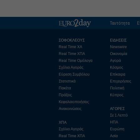
Ταυτότητα
Ε
ΣΟΦΟΚΛΕΟΥΣ
ΕΙΔΗΣΕΙΣ
Real Time ΧΑ
Newswire
Real Time ΧΠΑ
Οικονομία
Real Time Ομόλογα
Αγορά
Σχόλιο Αγοράς
Κόσμος
Εύρεση Συμβόλου
Επίκαιρα
Στατιστικά
Επιχειρήσεις
Πακέτα
Πολιτική
Πράξεις
Κύπρος
Κεφαλαιοποιήσεις
Ανακοινώσεις
ΑΓΟΡΕΣ
Σε 1 Λεπτό
ΗΠΑ
ΧΠΑ
Σχόλιο Αγοράς
Ευρώπη
Real Time ΧΠΑ
Ασία