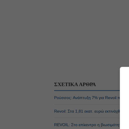
ΣΧΕΤΙΚΑ ΑΡΘΡΑ
Ρούσσος: Ανάπτυξη 7% για Revoil παρά
Revoil: Στα 1,81 εκατ. ευρώ εκτινάχθηκ
REVOIL: Στο επίκεντρο η βιωσιμότητα κα