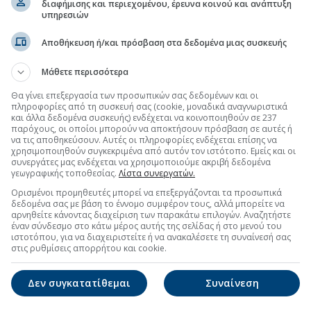
διαφήμισης και περιεχομένου, έρευνα κοινού και ανάπτυξη
υπηρεσιών
τη Μετοχή
Περισσότερα για
ΙΝΩΣΕΙΣ
Αποθήκευση ή/και πρόσβαση στα δεδομένα μιας συσκευής
Μάθετε περισσότερα
ΟΡΙΑΣ ΤΗΣ ΕΚΤΑΚΤΗΣ ΓΕΝΙΚΗΣ ΣΥΝΕΛΕΥΣΗΣ ΤΗΣ
(19:56 30/07/2026)
Θα γίνει επεξεργασία των προσωπικών σας δεδομένων και οι
πληροφορίες από τη συσκευή σας (cookie, μοναδικά αναγνωριστικά
ής Συνέλευσης της 28.7.2026
(19:23 28/07/2026)
και άλλα δεδομένα συσκευής) ενδέχεται να κοινοποιηθούν σε 237
παρόχους, οι οποίοι μπορούν να αποκτήσουν πρόσβαση σε αυτές ή
να τις αποθηκεύσουν. Αυτές οι πληροφορίες ενδέχεται επίσης να
Ν Δ.Σ. ΚΑΙ ΕΠΙΤΡΟΠΩΝ
(15:21 08/07/2026)
χρησιμοποιηθούν συγκεκριμένα από αυτόν τον ιστότοπο. Εμείς και οι
συνεργάτες μας ενδέχεται να χρησιμοποιούμε ακριβή δεδομένα
γεωγραφικής τοποθεσίας.
Λίστα συνεργατών.
Ορισμένοι προμηθευτές μπορεί να επεξεργάζονται τα προσωπικά
δεδομένα σας με βάση το έννομο συμφέρον τους, αλλά μπορείτε να
αρνηθείτε κάνοντας διαχείριση των παρακάτω επιλογών. Αναζητήστε
έναν σύνδεσμο στο κάτω μέρος αυτής της σελίδας ή στο μενού του
ιστοτόπου, για να διαχειριστείτε ή να ανακαλέσετε τη συναίνεσή σας
στις ρυθμίσεις απορρήτου και cookie.
Δεν συγκατατίθεμαι
Συναίνεση