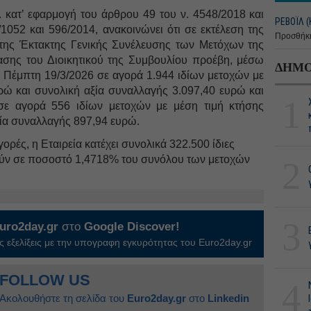
 κατ’ εφαρμογή του άρθρου 49 του ν. 4548/2018 και
ΡΕΒΟΪΛ (
052 και 596/2014, ανακοινώνει ότι σε εκτέλεση της
Προσθήκη
της Έκτακτης Γενικής Συνέλευσης των Μετόχων της
ασης του Διοικητικού της Συμβουλίου προέβη, μέσω
ΔΗΜΟ
 Πέμπτη 19/3/2026 σε αγορά 1.944 ιδίων μετοχών με
ρώ και συνολική αξία συναλλαγής 3.097,40 ευρώ και
1
σε αγορά 556 ιδίων μετοχών με μέση τιμή κτήσης
ξία συναλλαγής 897,94 ευρώ.
ρές, η Εταιρεία κατέχει συνολικά 322.500 ίδιες
ιχούν σε ποσοστό 1,4718% του συνόλου των μετοχών
2
3
uro2day.gr
στο
Google Discover!
 εξελίξεις με την υπογραφη εγκυρότητας του Euro2day.gr
FOLLOW US
4
Ακολουθήστε τη σελίδα του
Euro2day.gr
στο
Linkedin