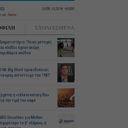
ΚΟ)
1,830
+1,11 %
+0,020
 σε:
Alerts
ΦΙΛΗ
ΣΧΟΛΙΑΣΜΕΝΑ
Χρηματιστήριο: Ποιες μετοχές
και κλάδοι έχουν ακόμη
περιθώρια ανόδου
O Mr. Big Short προειδοποιεί
για κραχ αντίστοιχο του 1987
Ερχεται η «τέλεια καταιγίδα»
για την τιμή του καφέ
NBG Securities για Metlen:
Ισχυρότερο το β' εξάμηνο, η