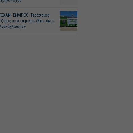
τιμή-στόχος
ΤΕΧΑΝ- ENVIPCO: Τεράστιος
τζίρος από τα μικρά «Σπιτάκια
Ανακύκλωσης»