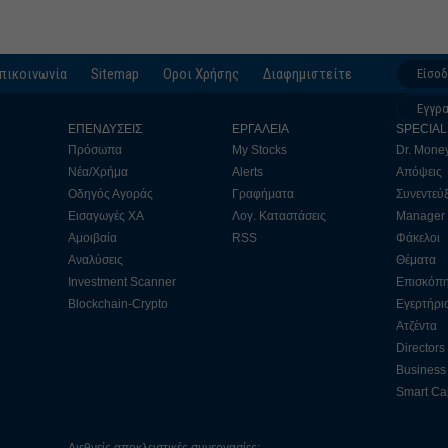
πικοινωνία
Sitemap
Οροι Χρήσης
Διαφημιστείτε
Είσο
Εγγρ
ΕΠΕΝΔΥΣΕΙΣ
ΕΡΓΑΛΕΙΑ
SPECIAL
Πρόσωπα
My Stocks
Dr. Mone
Νέα/Χρήμα
Alerts
Απόψεις
Οδηγός Αγοράς
Γραφήματα
Συνεντεύξ
Εισαγωγές ΧΑ
Λογ. Καταστάσεις
Manager
Αμοιβαία
RSS
Φάκελοι
Αναλύσεις
Θέματα
Investment Scanner
Επισκόπ
Blockchain-Crypto
Εγερτήρι
Ατζέντα
Directors
Business 
Smart Cap