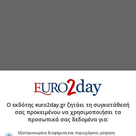
τη Μετοχή
Περισσότερα για
 την πτώση της αγοράς καυσίμων
(07:31 29/07/2026)
Ο εκδότης euro2day.gr ζητάει τη συγκατάθεσή
σας προκειμένου να χρησιμοποιήσει τα
αν τα κέρδη προ φόρων το Q1
(09:58 30/06/2026)
προσωπικά σας δεδομένα για:
ι η καθαρή ενέργεια στην Έκθεση 2025
(15:00 23/06/2026)
Εξατομικευμένη διαφήμιση και περιεχόμενο, μέτρηση