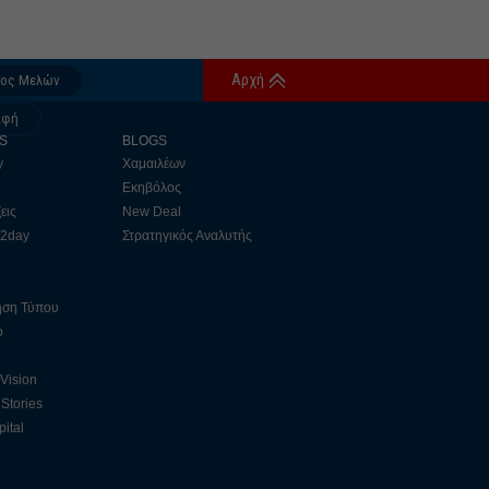
Αρχή
δος Μελών
αφή
S
BLOGS
y
Χαμαιλέων
Εκηβόλος
εις
New Deal
 2day
Στρατηγικός Αναλυτής
ηση Τύπου
ο
 Vision
Stories
ital