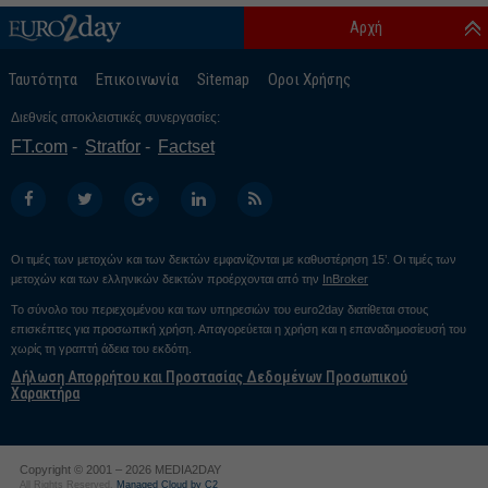
Αρχή
Ταυτότητα
Επικοινωνία
Sitemap
Οροι Χρήσης
Διεθνείς αποκλειστικές συνεργασίες:
FT.com
Stratfor
Factset
Οι τιμές των μετοχών και των δεικτών εμφανίζονται με καθυστέρηση 15’. Οι τιμές των
μετοχών και των ελληνικών δεικτών προέρχονται από την
InBroker
Το σύνολο του περιεχομένου και των υπηρεσιών του euro2day διατίθεται στους
επισκέπτες για προσωπική χρήση. Απαγορεύεται η χρήση και η επαναδημοσίευσή του
χωρίς τη γραπτή άδεια του εκδότη.
Δήλωση Απορρήτου και Προστασίας Δεδομένων Προσωπικού
Χαρακτήρα
Copyright © 2001 – 2026 MEDIA2DAY
All Rights Reserved.
Managed Cloud by C2