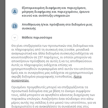
Εξατομικευμένη διαφήμιση και περιεχόμενο,
μέτρηση διαφήμισης και περιεχομένου, έρευνα
κοινού και ανάπτυξη υπηρεσιών
Αποθήκευση ή/και πρόσβαση στα δεδομένα μιας
συσκευής
Μάθετε περισσότερα
Θα γίνει επεξεργασία των προσωπικών σας δεδομένων και
οι πληροφορίες από τη συσκευή σας (cookie, μοναδικά
αναγνωριστικά και άλλα δεδομένα συσκευής) ενδέχεται να
κοινοποιηθούν σε 237 παρόχους, οι οποίοι μπορούν να
αποκτήσουν πρόσβαση σε αυτές ή να τις αποθηκεύσουν.
Αυτές οι πληροφορίες ενδέχεται επίσης να
χρησιμοποιηθούν συγκεκριμένα από αυτόν τον ιστότοπο.
Εμείς και οι συνεργάτες μας ενδέχεται να χρησιμοποιούμε
ακριβή δεδομένα γεωγραφικής τοποθεσίας.
Λίστα
συνεργατών.
Ορισμένοι προμηθευτές μπορεί να επεξεργάζονται τα
προσωπικά δεδομένα σας με βάση το έννομο συμφέρον
τους, αλλά μπορείτε να αρνηθείτε κάνοντας διαχείριση των
παρακάτω επιλογών. Αναζητήστε έναν σύνδεσμο στο κάτω
μέρος αυτής της σελίδας ή στο μενού του ιστοτόπου, για να
διαχειριστείτε ή να ανακαλέσετε τη συναίνεσή σας στις