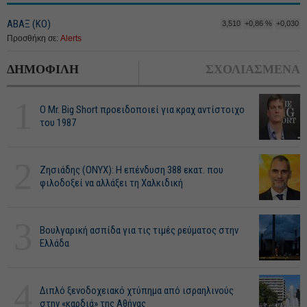
ΑΒΑΞ (ΚΟ)
3,510
+0,86 %
+0,030
Προσθήκη σε:
Alerts
ΔΗΜΟΦΙΛΗ
ΣΧΟΛΙΑΣΜΕΝΑ
1
O Mr. Big Short προειδοποιεί για κραχ αντίστοιχο
του 1987
2
Ζησιάδης (ONYX): Η επένδυση 388 εκατ. που
φιλοδοξεί να αλλάξει τη Χαλκιδική
3
Βουλγαρική ασπίδα για τις τιμές ρεύματος στην
Ελλάδα
4
Διπλό ξενοδοχειακό χτύπημα από ισραηλινούς
στην «καρδιά» της Αθήνας