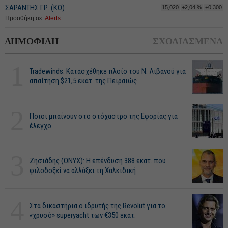
ΣΑΡΑΝΤΗΣ ΓΡ. (ΚΟ)
15,020
+2,04 %
+0,300
Προσθήκη σε:
Alerts
ΔΗΜΟΦΙΛΗ
ΣΧΟΛΙΑΣΜΕΝΑ
1
Tradewinds: Κατασχέθηκε πλοίο του Ν. Λιβανού για
απαίτηση $21,5 εκατ. της Πειραιώς
2
Ποιοι μπαίνουν στο στόχαστρο της Εφορίας για
έλεγχο
3
Ζησιάδης (ONYX): Η επένδυση 388 εκατ. που
φιλοδοξεί να αλλάξει τη Χαλκιδική
4
Στα δικαστήρια ο ιδρυτής της Revolut για το
«χρυσό» superyacht των €350 εκατ.