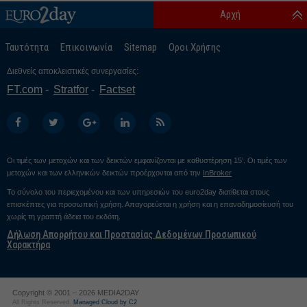
Αρχή
Ταυτότητα
Επικοινωνία
Sitemap
Οροι Χρήσης
Διεθνείς αποκλειστικές συνεργασίες:
FT.com
Stratfor
Factset
Οι τιμές των μετοχών και των δεικτών εμφανίζονται με καθυστέρηση 15’. Οι τιμές των
μετοχών και των ελληνικών δεικτών προέρχονται από την
InBroker
Το σύνολο του περιεχομένου και των υπηρεσιών του euro2day διατίθεται στους
επισκέπτες για προσωπική χρήση. Απαγορεύεται η χρήση και η επαναδημοσίευσή του
χωρίς τη γραπτή άδεια του εκδότη.
Δήλωση Απορρήτου και Προστασίας Δεδομένων Προσωπικού
Χαρακτήρα
Copyright © 2001 – 2026 MEDIA2DAY
All Rights Reserved.
Managed Cloud by C2