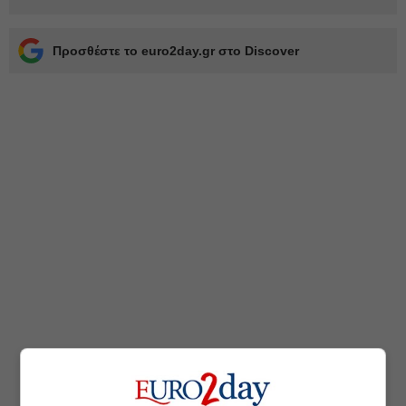
Προσθέστε το euro2day.gr στο Discover