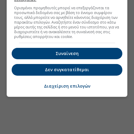
Ορισμένοι προμηθευτές μπορεί να επεξεργάζονται τα
προσωπικά δεδομένα σας με βάση το έννομο συμφέρον
τους, αλλά μπορείτε να αρνηθείτε κάνοντας διαχείριση των
παρακάτω επιλογών. Αναζητήστε έναν σύνδεσμο στο κάτω
μέρος αυτής της σελίδας ή στο μενού του ιστοτόπου, για να
διαχειριστείτε ή να ανακαλέσετε τη συναίνεσή σας στις
ρυθμίσεις απορρήτου και cookie.
Συναίνεση
Δεν συγκατατίθεμαι
Διαχείριση επιλογών