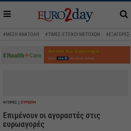
#ΜΕΣΗ ΑΝΑΤΟΛΗ
#ΤΙΜΕΣ-ΣΤΟΧΟΙ ΜΕΤΟΧΩΝ
#ΕΞΑΓΟΡΕΣ
Δείτε
εδώ
την ειδική έκδοση
ΑΓΟΡΕΣ
ΕΥΡΩΠΗ
Επιμένουν οι αγοραστές στις
ευρωαγορές