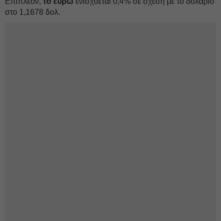
Επιπλέον,
το ευρώ
ενισχύεται 0,4% σε σχέση με το δολάριο
στο 1,1678 δολ.