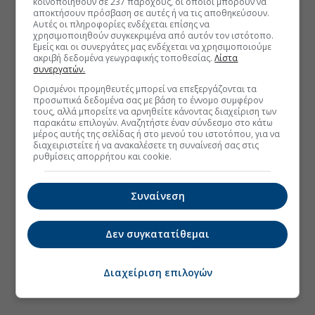
κοινοποιηθούν σε 237 παρόχους, οι οποίοι μπορούν να
αποκτήσουν πρόσβαση σε αυτές ή να τις αποθηκεύσουν.
Αυτές οι πληροφορίες ενδέχεται επίσης να
χρησιμοποιηθούν συγκεκριμένα από αυτόν τον ιστότοπο.
Εμείς και οι συνεργάτες μας ενδέχεται να χρησιμοποιούμε
ακριβή δεδομένα γεωγραφικής τοποθεσίας.
Λίστα
συνεργατών.
Ορισμένοι προμηθευτές μπορεί να επεξεργάζονται τα
προσωπικά δεδομένα σας με βάση το έννομο συμφέρον
τους, αλλά μπορείτε να αρνηθείτε κάνοντας διαχείριση των
παρακάτω επιλογών. Αναζητήστε έναν σύνδεσμο στο κάτω
μέρος αυτής της σελίδας ή στο μενού του ιστοτόπου, για να
διαχειριστείτε ή να ανακαλέσετε τη συναίνεσή σας στις
ρυθμίσεις απορρήτου και cookie.
Συναίνεση
Δεν συγκατατίθεμαι
Διαχείριση επιλογών