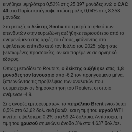
κινήθηκε υψηλότερα 0,52% στις 25.397 μονάδες ενώ ο
CAC
40
στο Παρίσι κατέγραψε πτώση μόλις 0,04% στις 8.358
μονάδες.
Στο μεταξύ,
ο δείκτης Sentix
που μετρά το ηθικό των
επενδυτών στην ευρωζώνη αυξήθηκε περισσότερο από το
αναμενόμενο στις αρχές του έτους, φτάνοντας στο
υψηλότερο επίπεδο από τον Ιούλιο του 2025, χάρη στις
βελτιωμένες προσδοκίες, αν και παρέμεινε σε αρνητικό
έδαφος.
Οπως μεταδίδει το Reuters,
ο δείκτης αυξήθηκε στις -1,8
μονάδες τον Ιανουάριο
από -6,2 τον προηγούμενο μήνα,
ξεπερνώντας τις προβλέψεις των αναλυτών που
συμμετείχαν σε δημοσκόπηση του Reuters, οι οποίοι
ανέμεναν -4,9.
Στις αγορές εμπορευμάτων, το
πετρέλαιο Brent
ενισχύεται
0,5% στα 63,62 δολ. ανά βαρέλι και η τιμή του
αργού WTI
κινείται υψηλότερα 0,2% στα 59,24 δολάρια. Αντίστοιχα, η
τιμή του
χρυσού
σημειώνει άνοδο 3% στα 4.637 δολ./oz.