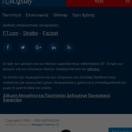
Αρχή
Ταυτότητα
Επικοινωνία
Sitemap
Οροι Χρήσης
Διεθνείς αποκλειστικές συνεργασίες:
FT.com
Stratfor
Factset
Οι τιμές των μετοχών και των δεικτών εμφανίζονται με καθυστέρηση 15’. Οι τιμές των
μετοχών και των ελληνικών δεικτών προέρχονται από την
InBroker
Το σύνολο του περιεχομένου και των υπηρεσιών του euro2day διατίθεται στους
επισκέπτες για προσωπική χρήση. Απαγορεύεται η χρήση και η επαναδημοσίευσή του
χωρίς τη γραπτή άδεια του εκδότη.
Δήλωση Απορρήτου και Προστασίας Δεδομένων Προσωπικού
Χαρακτήρα
Copyright © 2001 – 2026 MEDIA2DAY
All Rights Reserved.
Managed Cloud by C2