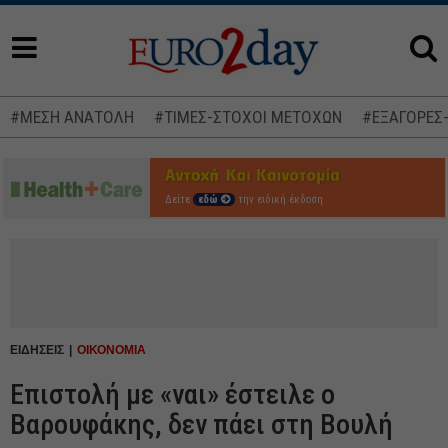
#ΜΕΣΗ ΑΝΑΤΟΛΗ
#ΤΙΜΕΣ-ΣΤΟΧΟΙ ΜΕΤΟΧΩΝ
#ΕΞΑΓΟΡΕΣ
Δείτε
εδώ
την ειδική έκδοση
ΕΙΔΗΣΕΙΣ
ΟΙΚΟΝΟΜΙΑ
Επιστολή με «ναι» έστειλε ο
Βαρουφάκης, δεν πάει στη Βουλή