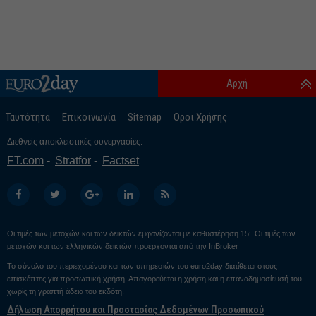
Αρχή
Ταυτότητα
Επικοινωνία
Sitemap
Οροι Χρήσης
Διεθνείς αποκλειστικές συνεργασίες:
FT.com
Stratfor
Factset
Οι τιμές των μετοχών και των δεικτών εμφανίζονται με καθυστέρηση 15’. Οι τιμές των
μετοχών και των ελληνικών δεικτών προέρχονται από την
InBroker
Το σύνολο του περιεχομένου και των υπηρεσιών του euro2day διατίθεται στους
επισκέπτες για προσωπική χρήση. Απαγορεύεται η χρήση και η επαναδημοσίευσή του
χωρίς τη γραπτή άδεια του εκδότη.
Δήλωση Απορρήτου και Προστασίας Δεδομένων Προσωπικού