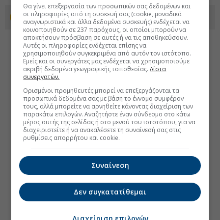
Θα γίνει επεξεργασία των προσωπικών σας δεδομένων και
οι πληροφορίες από τη συσκευή σας (cookie, μοναδικά
Προσθέστε το euro2day.gr στο Discover
αναγνωριστικά και άλλα δεδομένα συσκευής) ενδέχεται να
κοινοποιηθούν σε 237 παρόχους, οι οποίοι μπορούν να
αποκτήσουν πρόσβαση σε αυτές ή να τις αποθηκεύσουν.
Αυτές οι πληροφορίες ενδέχεται επίσης να
χρησιμοποιηθούν συγκεκριμένα από αυτόν τον ιστότοπο.
Εμείς και οι συνεργάτες μας ενδέχεται να χρησιμοποιούμε
ακριβή δεδομένα γεωγραφικής τοποθεσίας.
Λίστα
συνεργατών.
Ορισμένοι προμηθευτές μπορεί να επεξεργάζονται τα
προσωπικά δεδομένα σας με βάση το έννομο συμφέρον
τους, αλλά μπορείτε να αρνηθείτε κάνοντας διαχείριση των
παρακάτω επιλογών. Αναζητήστε έναν σύνδεσμο στο κάτω
μέρος αυτής της σελίδας ή στο μενού του ιστοτόπου, για να
διαχειριστείτε ή να ανακαλέσετε τη συναίνεσή σας στις
ρυθμίσεις απορρήτου και cookie.
Συναίνεση
Δεν συγκατατίθεμαι
Διαχείριση επιλογών