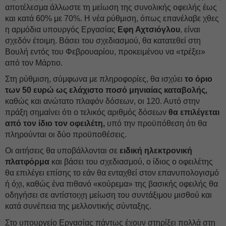
αποτέλεσμα άλλωστε τη μείωση της συνολικής οφειλής έως
και κατά 60% με 70%. Η νέα ρύθμιση, όπως επανέλαβε χθες
η αρμόδια υπουργός Εργασίας
Εφη Αχτσιόγλου
, είναι
σχεδόν έτοιμη. Βάσει του σχεδιασμού, θα κατατεθεί στη
Βουλή εντός του Φεβρουαρίου, προκειμένου να «τρέξει»
από τον Μάρτιο.
Στη ρύθμιση, σύμφωνα με πληροφορίες, θα ισχύει
το όριο
των 50 ευρώ ως ελάχιστο ποσό μηνιαίας καταβολής,
καθώς και ανώτατο πλαφόν δόσεων, οι 120. Αυτό στην
πράξη σημαίνει ότι ο τελικός αριθμός δόσεων
θα επιλέγεται
από τον ίδιο τον οφειλέτη,
υπό την προϋπόθεση ότι θα
πληρούνται οι δύο προϋποθέσεις.
Οι αιτήσεις θα υποβάλλονται σε
ειδική ηλεκτρονική
πλατφόρμα
και βάσει του σχεδιασμού, ο ίδιος ο οφειλέτης
θα επιλέγει επίσης το εάν θα ενταχθεί στον επανυπολογισμό
ή όχι, καθώς ένα πιθανό «κούρεμα» της βασικής οφειλής θα
οδηγήσει σε αντίστοιχη μείωση του συντάξιμου μισθού και
κατά συνέπεια της μελλοντικής σύνταξης.
Στο υπουργείο Εργασίας πάντως έχουν στηρίξει πολλά στη