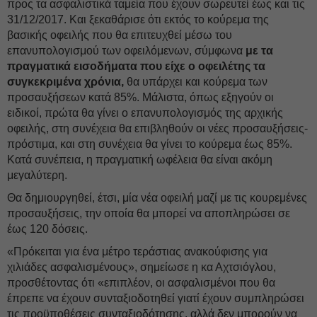
προς τα ασφαλιστικά ταμεία που έχουν σωρευτεί έως και τις
31/12/2017. Και ξεκαθάρισε ότι εκτός το κούρεμα της
βασικής οφειλής που θα επιτευχθεί μέσω του
επανυπολογισμού των οφειλόμενων, σύμφωνα
με τα
πραγματικά εισοδήματα που είχε ο οφειλέτης τα
συγκεκριμένα χρόνια,
θα υπάρχει και κούρεμα των
προσαυξήσεων κατά 85%. Μάλιστα, όπως εξηγούν οι
ειδικοί, πρώτα θα γίνει ο επανυπολογισμός της αρχικής
οφειλής, στη συνέχεια θα επιβληθούν οι νέες προσαυξήσεις-
πρόστιμα, και στη συνέχεια θα γίνει το κούρεμα έως 85%.
Κατά συνέπεια, η πραγματική ωφέλεια θα είναι ακόμη
μεγαλύτερη.
Θα δημιουργηθεί, έτσι, μία νέα οφειλή μαζί με τις κουρεμένες
προσαυξήσεις, την οποία θα μπορεί να αποπληρώσει σε
έως 120 δόσεις.
«Πρόκειται για ένα μέτρο τεράστιας ανακούφισης για
χιλιάδες ασφαλισμένους», σημείωσε η κα Αχτσιόγλου,
προσθέτοντας ότι «επιπλέον, οι ασφαλισμένοι που θα
έπρεπε να έχουν συνταξιοδοτηθεί γιατί έχουν συμπληρώσει
τις προϋποθέσεις συνταξιοδότησης, αλλά δεν μπορούν να