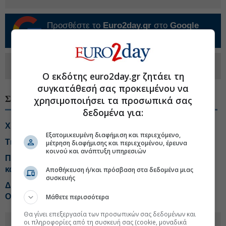
Προσθέστε το
Euro2day.gr
στο
Google
Discover!
Ακολουθήστε τη σελίδα του
Euro2day.gr
στο
Linkedin
Ο εκδότης euro2day.gr ζητάει τη
συγκατάθεσή σας προκειμένου να
ΣΧΕΤΙΚΑ ΘΕΜΑΤΑ
χρησιμοποιήσει τα προσωπικά σας
δεδομένα για:
Χρηματιστήριο: Διχασμός σε blue chips και τράπεζες
Εξατομικευμένη διαφήμιση και περιεχόμενο,
Τι αλλάζει το χωροταξικό στις τουριστικές επενδύσεις
μέτρηση διαφήμισης και περιεχομένου, έρευνα
κοινού και ανάπτυξη υπηρεσιών
Πληθωρισμός 3,4% με ανατιμήσεις-φωτιά σε βενζίνη
και πετρέλαιο κίνησης
Αποθήκευση ή/και πρόσβαση στα δεδομένα μιας
συσκευής
ΔΕΗ: Νέο deal για ΑΠΕ άνω των 2 GW σε Πολωνία και
Ουγγαρία
Μάθετε περισσότερα
Θα γίνει επεξεργασία των προσωπικών σας δεδομένων και
οι πληροφορίες από τη συσκευή σας (cookie, μοναδικά