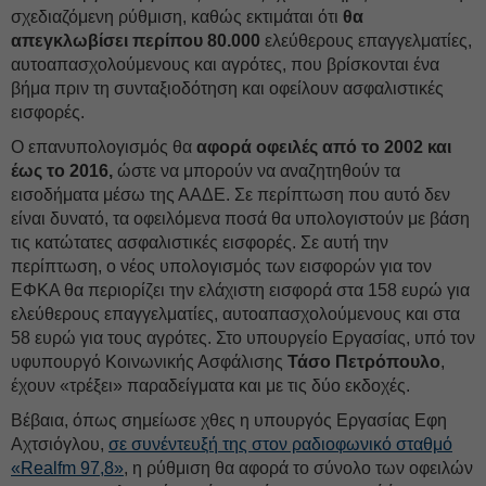
σχεδιαζόμενη ρύθμιση, καθώς εκτιμάται ότι
θα
απεγκλωβίσει περίπου 80.000
ελεύθερους επαγγελματίες,
αυτοαπασχολούμενους και αγρότες, που βρίσκονται ένα
βήμα πριν τη συνταξιοδότηση και οφείλουν ασφαλιστικές
εισφορές.
O επανυπολογισμός θα
αφορά οφειλές από το 2002 και
έως το 2016,
ώστε να μπορούν να αναζητηθούν τα
εισοδήματα μέσω της ΑΑΔΕ. Σε περίπτωση που αυτό δεν
είναι δυνατό, τα οφειλόμενα ποσά θα υπολογιστούν με βάση
τις κατώτατες ασφαλιστικές εισφορές. Σε αυτή την
περίπτωση, ο νέος υπολογισμός των εισφορών για τον
ΕΦΚΑ θα περιορίζει την ελάχιστη εισφορά στα 158 ευρώ για
ελεύθερους επαγγελματίες, αυτοαπασχολούμενους και στα
58 ευρώ για τους αγρότες. Στο υπουργείο Εργασίας, υπό τον
υφυπουργό Κοινωνικής Ασφάλισης
Τάσο Πετρόπουλο
,
έχουν «τρέξει» παραδείγματα και με τις δύο εκδοχές.
Βέβαια, όπως σημείωσε χθες η υπουργός Εργασίας Εφη
Αχτσιόγλου,
σε συνέντευξή της στον ραδιοφωνικό σταθμό
«Realfm 97,8»
, η ρύθμιση θα αφορά το σύνολο των οφειλών