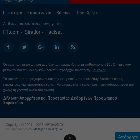
Ταυτότητα
Επικοινωνία
Sitemap
Οροι Χρήσης
Διεθνείς αποκλειστικές συνεργασίες:
FT.com
Stratfor
Factset
Οι τιμές των μετοχών και των δεικτών εμφανίζονται με καθυστέρηση 15’. Οι τιμές των
μετοχών και των ελληνικών δεικτών προέρχονται από την
InBroker
Το σύνολο του περιεχομένου και των υπηρεσιών του euro2day διατίθεται στους
επισκέπτες για προσωπική χρήση. Απαγορεύεται η χρήση και η επαναδημοσίευσή του
χωρίς τη γραπτή άδεια του εκδότη.
Δήλωση Απορρήτου και Προστασίας Δεδομένων Προσωπικού
Χαρακτήρα
Copyright © 2001 – 2026 MEDIA2DAY
All Rights Reserved.
Managed Cloud by C2
Απόρρητο
v