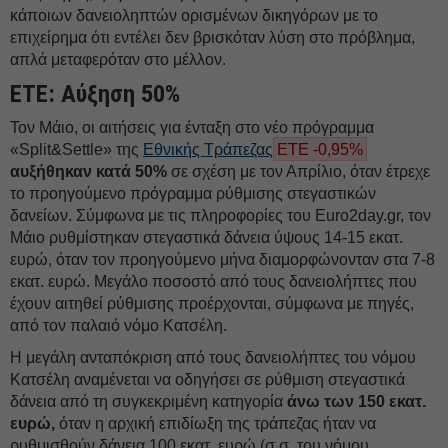
κάποιων δανειοληπτών ορισμένων δικηγόρων με το
επιχείρημα ότι εντέλει δεν βρισκόταν λύση στο πρόβλημα,
απλά μεταφερόταν στο μέλλον.
ΕΤΕ: Αύξηση 50%
Τον Μάιο, οι αιτήσεις για ένταξη στο νέο πρόγραμμα
«Split&Settle» της
Εθνικής Τράπεζας
ΕΤΕ -0,95%
αυξήθηκαν κατά 50%
σε σχέση με τον Απρίλιο, όταν έτρεχε
το προηγούμενο πρόγραμμα ρύθμισης στεγαστικών
δανείων. Σύμφωνα με τις πληροφορίες του Euro2day.gr, τον
Μάιο ρυθμίστηκαν στεγαστικά δάνεια ύψους 14-15 εκατ.
ευρώ, όταν τον προηγούμενο μήνα διαμορφώνονταν στα 7-8
εκατ. ευρώ. Μεγάλο ποσοστό από τους δανειολήπτες που
έχουν αιτηθεί ρύθμισης προέρχονται, σύμφωνα με πηγές,
από τον παλαιό νόμο Κατσέλη.
Η μεγάλη ανταπόκριση από τους δανειολήπτες του νόμου
Κατσέλη αναμένεται να οδηγήσει σε ρύθμιση στεγαστικά
δάνεια από τη συγκεκριμένη κατηγορία
άνω των 150 εκατ.
ευρώ,
όταν η αρχική επιδίωξη της τράπεζας ήταν να
ρυθμισθούν δάνεια 100 εκατ. ευρώ (σ.σ. του νόμου