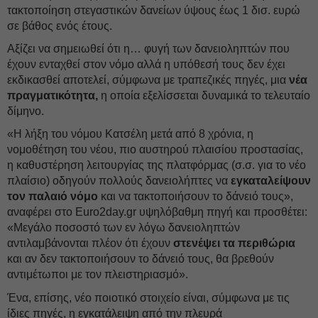
τακτοποίηση στεγαστικών δανείων ύψους έως 1 δισ. ευρώ
σε βάθος ενός έτους.
Αξίζει να σημειωθεί ότι η… φυγή των δανειοληπτών που
έχουν ενταχθεί στον νόμο αλλά η υπόθεσή τους δεν έχει
εκδικασθεί αποτελεί, σύμφωνα με τραπεζικές πηγές, μια
νέα
πραγματικότητα,
η οποία εξελίσσεται δυναμικά το τελευταίο
δίμηνο.
«Η λήξη του νόμου Κατσέλη μετά από 8 χρόνια, η
νομοθέτηση του νέου, πιο αυστηρού πλαισίου προστασίας,
η καθυστέρηση λειτουργίας της πλατφόρμας (σ.σ. για το νέο
πλαίσιο) οδηγούν πολλούς δανειολήπτες να
εγκαταλείψουν
τον παλαιό νόμο
και να τακτοποιήσουν το δάνειό τους»,
αναφέρει στο Euro2day.gr υψηλόβαθμη πηγή και προσθέτει:
«Μεγάλο ποσοστό των εν λόγω δανειοληπτών
αντιλαμβάνονται πλέον ότι έχουν
στενέψει τα περιθώρια
και αν δεν τακτοποιήσουν το δάνειό τους, θα βρεθούν
αντιμέτωποι με τον πλειστηριασμό».
Ένα, επίσης, νέο ποιοτικό στοιχείο είναι, σύμφωνα με τις
ίδιες πηγές, η εγκατάλειψη από την πλευρά