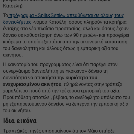
Κατσέλη).
Το
πρόγραμμα «Split&Settle» απευθύνεται σε όλους τους
δανειολήπτες
-νόμου Κατσέλη, όσους πληρούν τα κριτήρια
ένταξης στο νέο πλαίσιο προστασίας, αλλά και όσους έχουν
δάνειο σε καθυστέρηση άνω των 90 ημερών- και προσφέρει
κούρεμα το οποίο εξαρτάται από την οικονομική κατάσταση
του δανειολήπτη και άλλους όπως η εμπορική αξία του
ακινήτου.
Η καινοτομία του προγράμματος είναι ότι παρέχει στον
συνεργάσιμο δανειολήπτη με «κόκκινο» δάνειο τη
δυνατότητα να αποκτήσει την
κυριότητα του
ενεχυριασμένου ακινήτου
, πληρώνοντας στην τράπεζα
χαμηλότερο ποσό από την τρέχουσα εμπορική του αξία.
Προϋπόθεση αποτελεί, βέβαια, το ανεξόφλητο υπόλοιπο του
μη εξυπηρετούμενου δανείου να ξεπερνά την εμπορική αξία
του ακινήτου.
Ιδια εικόνα
Τραπεζικές πηγές επισημαίνουν ότι τον Μάιο υπήρξε