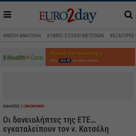
#ΜΕΣΗ ΑΝΑΤΟΛΗ
#ΤΙΜΕΣ-ΣΤΟΧΟΙ ΜΕΤΟΧΩΝ
#ΕΞΑΓΟΡΕΣ
Δείτε
εδώ
την ειδική έκδοση
ΕΙΔΗΣΕΙΣ
ΟΙΚΟΝΟΜΙΑ
Οι δανειολήπτες της ΕΤΕ…
εγκαταλείπουν τον ν. Κατσέλη