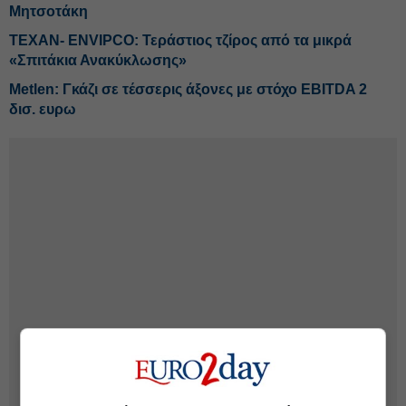
Μητσοτάκη
ΤΕΧΑΝ- ENVIPCO: Τεράστιος τζίρος από τα μικρά
«Σπιτάκια Ανακύκλωσης»
Metlen: Γκάζι σε τέσσερις άξονες με στόχο EBITDA 2
δισ. ευρω