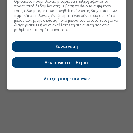
Ορισμένοι προμηθευτές μπορεί να επεξεργάζονται τα
προσωπικά δεδομένα σας με βάση το έννομο συμφέρον
τους, αλλά μπορείτε να αρνηθείτε κάνοντας διαχείριση των
παρακάτω επιλογών. Αναζητήστε έναν σύνδεσμο στο κάτω
μέρος αυτής της σελίδας ή στο μενού του ιστοτόπου, για να
διαχειριστείτε ή να ανακαλέσετε τη συναίνεσή σας στις
ρυθμίσεις απορρήτου και cookie.
Συναίνεση
Δεν συγκατατίθεμαι
Διαχείριση επιλογών