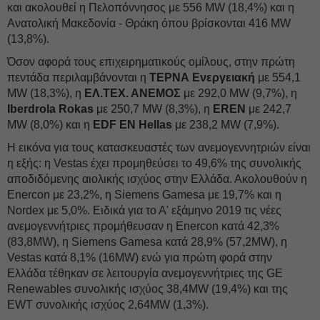
και ακολουθεί η Πελοπόννησος με 556 ΜW (18,4%) και η
Ανατολική Μακεδονία - Θράκη όπου βρίσκονται 416 MW
(13,8%).
Όσον αφορά τους επιχειρηματικούς ομίλους, στην πρώτη
πεντάδα περιλαμβάνονται η
ΤΕΡΝΑ Ενεργειακή
με 554,1
MW (18,3%), η
ΕΛ.ΤΕΧ. ΑΝΕΜΟΣ
με 292,0 MW (9,7%), η
Iberdrola Rokas
με 250,7 MW (8,3%), η
EREN
με 242,7
MW (8,0%) και η
EDF ΕΝ Hellas
με 238,2 MW (7,9%).
H εικόνα για τους κατασκευαστές των ανεμογεννητριών είναι
η εξής: η Vestas έχει προμηθεύσει το 49,6% της συνολικής
αποδιδόμενης αιολικής ισχύος στην Ελλάδα. Ακολουθούν η
Enercon με 23,2%, η Siemens Gamesa με 19,7% και η
Nordex με 5,0%. Ειδικά για το Α' εξάμηνο 2019 τις νέες
ανεμογεννήτριες προμήθευσαν η Enercon κατά 42,3%
(83,8MW), η Siemens Gamesa κατά 28,9% (57,2ΜW), η
Vestas κατά 8,1% (16ΜW) ενώ για πρώτη φορά στην
Ελλάδα τέθηκαν σε λειτουργία ανεμογεννήτριες της GE
Renewables συνολικής ισχύος 38,4MW (19,4%) και της
EWT συνολικής ισχύος 2,64MW (1,3%).