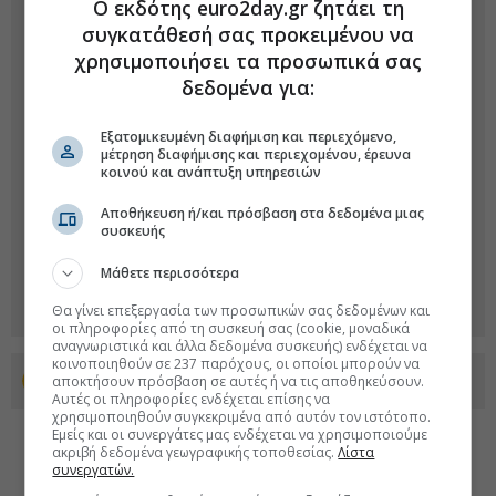
Ο εκδότης euro2day.gr ζητάει τη
συγκατάθεσή σας προκειμένου να
χρησιμοποιήσει τα προσωπικά σας
δεδομένα για:
Εξατομικευμένη διαφήμιση και περιεχόμενο,
μέτρηση διαφήμισης και περιεχομένου, έρευνα
κοινού και ανάπτυξη υπηρεσιών
Αποθήκευση ή/και πρόσβαση στα δεδομένα μιας
συσκευής
Μάθετε περισσότερα
Θα γίνει επεξεργασία των προσωπικών σας δεδομένων και
οι πληροφορίες από τη συσκευή σας (cookie, μοναδικά
αναγνωριστικά και άλλα δεδομένα συσκευής) ενδέχεται να
κοινοποιηθούν σε 237 παρόχους, οι οποίοι μπορούν να
αποκτήσουν πρόσβαση σε αυτές ή να τις αποθηκεύσουν.
Προσθέστε το euro2day.gr στο Discover
Αυτές οι πληροφορίες ενδέχεται επίσης να
χρησιμοποιηθούν συγκεκριμένα από αυτόν τον ιστότοπο.
Εμείς και οι συνεργάτες μας ενδέχεται να χρησιμοποιούμε
ακριβή δεδομένα γεωγραφικής τοποθεσίας.
Λίστα
συνεργατών.