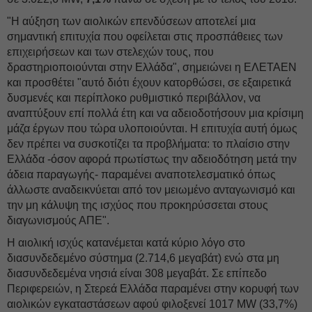
"Η αύξηση των αιολικών επενδύσεων αποτελεί μια
σημαντική επιτυχία που οφείλεται στις προσπάθειες των
επιχειρήσεων και των στελεχών τους, που
δραστηριοποιούνται στην Ελλάδα", σημειώνει η ΕΛΕΤΑΕΝ
και προσθέτει "αυτό διότι έχουν κατορθώσει, σε εξαιρετικά
δυσμενές και περίπλοκο ρυθμιστικό περιβάλλον, να
αναπτύξουν επί πολλά έτη και να αδειοδοτήσουν μια κρίσιμη
μάζα έργων που τώρα υλοποιούνται. Η επιτυχία αυτή όμως
δεν πρέπει να συσκοτίζει τα προβλήματα: το πλαίσιο στην
Ελλάδα -όσον αφορά πρωτίστως την αδειοδότηση μετά την
άδεια παραγωγής- παραμένει αναποτελεσματικό όπως
άλλωστε αναδεικνύεται από τον μειωμένο ανταγωνισμό και
την μη κάλυψη της ισχύος που προκηρύσσεται στους
διαγωνισμούς ΑΠΕ".
Η αιολική ισχύς κατανέμεται κατά κύριο λόγο στο
διασυνδεδεμένο σύστημα (2.714,6 μεγαβάτ) ενώ στα μη
διασυνδεδεμένα νησιά είναι 308 μεγαβάτ. Σε επίπεδο
Περιφερειών, η Στερεά Ελλάδα παραμένει στην κορυφή των
αιολικών εγκαταστάσεων αφού φιλοξενεί 1017 MW (33,7%)