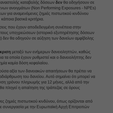
 αναστολής καταβολής δόσεων
δεν
θα οδηγήσουν σε
ενων ανοιγμάτων (Non Performing Exposures - NPEs)
ων για αναμενόμενες ζημιές πιστωτικού κινδύνου
 κάποια βασικά κριτήρια.
ήσεις που έχουν αποδεδειγμένη συνέπεια στην
 τους υποχρεώσεων (ιστορικό εξυπηρέτησης δόσεων
α) δεν θα οδηγούν σε αύξηση των δανείων αμφίβολης
άκριση
μεταξύ των ενήμερων δανειοληπτών, καθώς
εια τα οποία έχουν ρυθμιστεί και ο δανειολήπτης δεν
δημία καμία δόση κεφαλαίου.
ύσα αξία των δανειακών απαιτήσεων θα πρέπει να
ναδιάρθρωση του δανείου. Αυτό σημαίνει ότι μπορεί να
υνση χρόνου πληρωμής για 12 μήνες, αλλά από την
α πληγεί η απαίτηση της τράπεζας σε όρους
ες ζημιές πιστωτικού κινδύνου, όπως ορίζονται από
 σε συνεργασία με την Ευρωπαϊκή Αρχή Επιτροπών