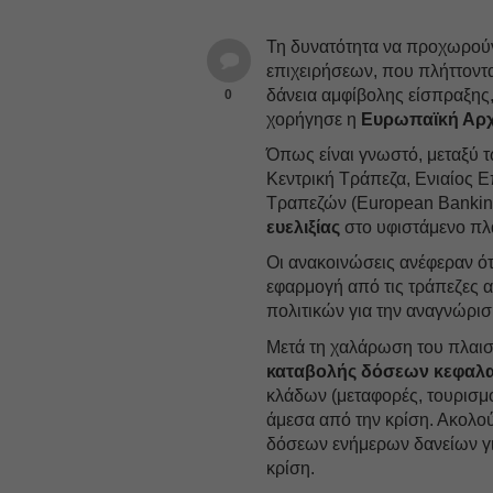
Τη δυνατότητα να προχωρού
επιχειρήσεων, που πλήττοντα
δάνεια αμφίβολης είσπραξης, 
0
χορήγησε η
Ευρωπαϊκή Αρ
Όπως είναι γνωστό, μεταξύ
Κεντρική Τράπεζα, Ενιαίος 
Τραπεζών (European Banking
ευελιξίας
στο υφιστάμενο πλα
Οι ανακοινώσεις ανέφεραν ότ
εφαρμογή από τις τράπεζες 
πολιτικών για την αναγνώρι
Μετά τη χαλάρωση του πλαισ
καταβολής δόσεων κεφαλα
κλάδων (μεταφορές, τουρισμό
άμεσα από την κρίση. Ακολ
δόσεων ενήμερων δανείων γι
κρίση.