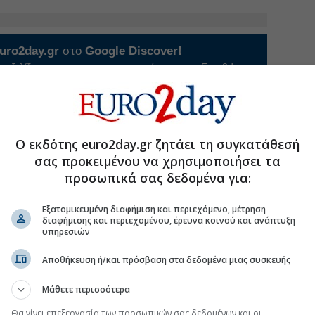
uro2day.gr
στο
Google Discover!
 εξελίξεις με την υπογραφη εγκυρότητας του Euro2day.gr
FOLLOW US
Ακολουθήστε τη σελίδα του
Euro2day.gr
στο
Linkedin
Ο εκδότης euro2day.gr ζητάει τη συγκατάθεσή
σας προκειμένου να χρησιμοποιήσει τα
προσωπικά σας δεδομένα για:
τις τουριστικές επενδύσεις
Εξατομικευμένη διαφήμιση και περιεχόμενο, μέτρηση
διαφήμισης και περιεχομένου, έρευνα κοινού και ανάπτυξη
μήσεις-φωτιά σε βενζίνη και πετρέλαιο κίνησης
υπηρεσιών
ις στο χρηματιστήριο
Αποθήκευση ή/και πρόσβαση στα δεδομένα μιας συσκευής
χές και κλάδοι έχουν ακόμη περιθώρια ανόδου
Μάθετε περισσότερα
Θα γίνει επεξεργασία των προσωπικών σας δεδομένων και οι