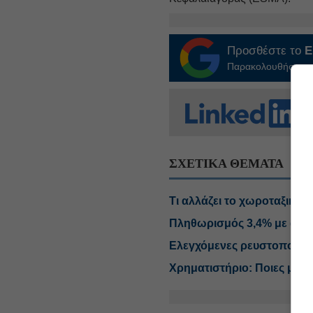
Προσθέστε το
E
Παρακολουθήστε τις
ΣΧΕΤΙΚΑ ΘΕΜΑΤΑ
Τι αλλάζει το χωροταξικό σ
Πληθωρισμός 3,4% με ανατι
Ελεγχόμενες ρευστοποιήσε
Χρηματιστήριο: Ποιες μετο