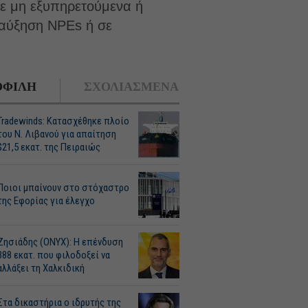
σε μη εξυπηρετούμενα ή
 αύξηση NPEs ή σε
ΦΙΛΗ
ΣΧΟΛΙΑΣΜΕΝΑ
Tradewinds: Κατασχέθηκε πλοίο
του Ν. Λιβανού για απαίτηση
$21,5 εκατ. της Πειραιώς
Ποιοι μπαίνουν στο στόχαστρο
της Εφορίας για έλεγχο
Ζησιάδης (ONYX): Η επένδυση
388 εκατ. που φιλοδοξεί να
αλλάξει τη Χαλκιδική
Στα δικαστήρια ο ιδρυτής της