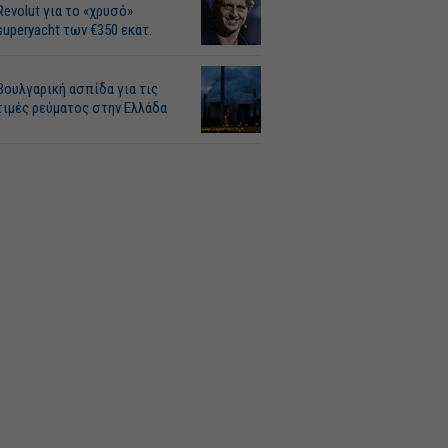
Revolut για το «χρυσό»
superyacht των €350 εκατ.
Βουλγαρική ασπίδα για τις
τιμές ρεύματος στην Ελλάδα