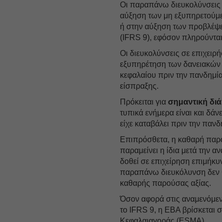
Οι παραπάνω διευκολύνσεις
αύξηση των μη εξυπηρετούμ
ή στην αύξηση των προβλέψε
(IFRS 9), εφόσον πληρούνται
Οι διευκολύνσεις σε επιχειρ
εξυπηρέτηση των δανειακών
κεφαλαίου πριν την πανδημί
είσπραξης.
Πρόκειται για
σημαντική δι
τυπικά ενήμερα είναι και δάν
είχε καταβάλει πριν την παν
Επιπρόσθετα, η καθαρή παρο
παραμείνει η ίδια μετά την α
δοθεί σε επιχείρηση επιμήκ
παραπάνω διευκόλυνση δεν θ
καθαρής παρούσας αξίας.
Όσον αφορά στις αναμενόμεν
το IFRS 9, η EBA βρίσκεται
Κεφαλαιαγοράς (ESMA).