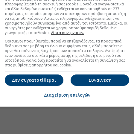
πληροφορίες από τη συσκευή σας (cookie, μοναδικά αναγνωριστικά
.gr στο Discover
και άλλα δεδομένα συσκευής) ενδέχεται να κοινοποιηθούν σε 237
παρόχους, οι οποίοι μπορούν να αποκτήσουν πρόσβαση σε αυτές ή
να τις αποθηκεύσουν. Αυτές οι πληροφορίες ενδέχεται επίσης να
χρησιμοποιηθούν συγκεκριμένα από αυτόν τον ιστότοπο. Εμείς και οι
συνεργάτες μας ενδέχεται να χρησιμοποιούμε ακριβή δεδομένα
γεωγραφικής τοποθεσίας.
Λίστα συνεργατών.
Ορισμένοι προμηθευτές μπορεί να επεξεργάζονται τα προσωπικά
δεδομένα σας με βάση το έννομο συμφέρον τους, αλλά μπορείτε να
αρνηθείτε κάνοντας διαχείριση των παρακάτω επιλογών. Αναζητήστε
έναν σύνδεσμο στο κάτω μέρος αυτής της σελίδας ή στο μενού του
ιστοτόπου, για να διαχειριστείτε ή να ανακαλέσετε τη συναίνεσή σας
στις ρυθμίσεις απορρήτου και cookie.
Δεν συγκατατίθεμαι
Συναίνεση
Διαχείριση επιλογών