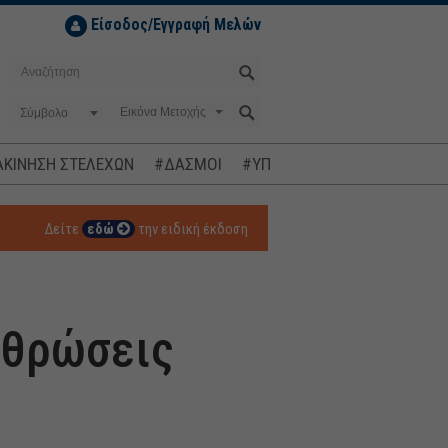
Είσοδος/Εγγραφή Μελών
Σύμβολο
ΚΙΝΗΣΗ ΣΤΕΛΕΧΩΝ
#ΔΑΣΜΟΙ
#ΥΠΟΚΛΟΠΕΣ
#ΠΛΗΘΩΡΙΣΜ
Δείτε
εδώ
την ειδική έκδοση
ρθρώσεις