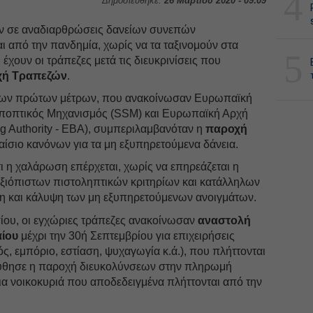
4
Δημοσιεύθηκε:
26 Μαρτίου 2020 - 09:09
ν σε αναδιαρθρώσεις δανείων συνεπών
ι από την πανδημία, χωρίς να τα ταξινομούν στα
5
έχουν οι τράπεζες μετά τις διευκρινίσεις που
χή Τραπεζών
.
 των πρώτων μέτρων, που ανακοίνωσαν Ευρωπαϊκή
Εποπτικός Μηχανισμός (SSM) και Ευρωπαϊκή Αρχή
 Authority - EBA), συμπεριλαμβανόταν η
παροχή
ίσιο κανόνων για τα μη εξυπηρετούμενα δάνεια.
ι η χαλάρωση επέρχεται, χωρίς να επηρεάζεται η
αξιόπιστων πιστοληπτικών κριτηρίων και κατάλληλων
ση και κάλυψη των μη εξυπηρετούμενων ανοιγμάτων.
ίου, οι εγχώριες τράπεζες ανακοίνωσαν
αναστολή
ίου
μέχρι την 30ή Σεπτεμβρίου για επιχειρήσεις
ς, εμπόριο, εστίαση, ψυχαγωγία κ.ά.), που πλήττονται
ούθησε η παροχή διευκολύνσεων στην πληρωμή
α νοικοκυριά που αποδεδειγμένα πλήττονται από την