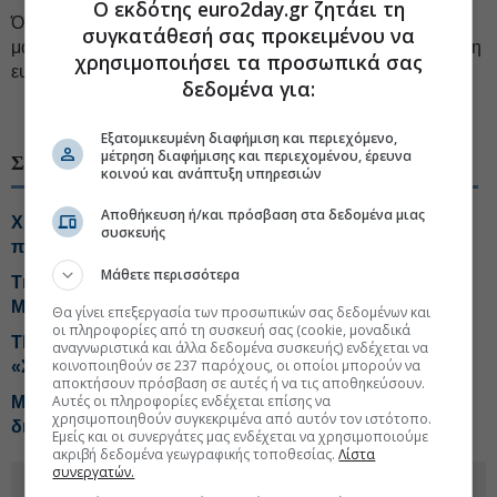
Ο εκδότης euro2day.gr ζητάει τη
Όσον αφορά στο ζήτημα των ευθυνών για το θέμα με τις
συγκατάθεσή σας προκειμένου να
μάσκες, ο κ. Πέτσας επανέλαβε: «Έχουμε πει ξεκάθαρα ότι η
χρησιμοποιήσει τα προσωπικά σας
ευθύνη είναι συλλογική και όχι ατομική».
δεδομένα για:
Εξατομικευμένη διαφήμιση και περιεχόμενο,
μέτρηση διαφήμισης και περιεχομένου, έρευνα
ΣΧΕΤΙΚΑ ΘΕΜΑΤΑ
κοινού και ανάπτυξη υπηρεσιών
Αποθήκευση ή/και πρόσβαση στα δεδομένα μιας
Χρηματιστήριο: Ποιες μετοχές και κλάδοι έχουν ακόμη
συσκευής
περιθώρια ανόδου
Μάθετε περισσότερα
Τι «κρατά» η βιομηχανία από τη συνάντηση με
Μητσοτάκη
Θα γίνει επεξεργασία των προσωπικών σας δεδομένων και
οι πληροφορίες από τη συσκευή σας (cookie, μοναδικά
ΤΕΧΑΝ- ENVIPCO: Τεράστιος τζίρος από τα μικρά
αναγνωριστικά και άλλα δεδομένα συσκευής) ενδέχεται να
κοινοποιηθούν σε 237 παρόχους, οι οποίοι μπορούν να
«Σπιτάκια Ανακύκλωσης»
αποκτήσουν πρόσβαση σε αυτές ή να τις αποθηκεύσουν.
Αυτές οι πληροφορίες ενδέχεται επίσης να
Metlen: Γκάζι σε τέσσερις άξονες με στόχο EBITDA 2
χρησιμοποιηθούν συγκεκριμένα από αυτόν τον ιστότοπο.
δισ. ευρω
Εμείς και οι συνεργάτες μας ενδέχεται να χρησιμοποιούμε
ακριβή δεδομένα γεωγραφικής τοποθεσίας.
Λίστα
συνεργατών.