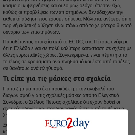
κόσμο οι κυβερνήσεις και οι λοιμωξιολόγοι έπεσαν έξω,
καθώς οι προβλέψεις των επιστημόνων δεν έδειχναν την
εκθετική αύξηση που έχουμε σήμερα. Μάλιστα, ανέφερε ότι η
τωρινή εκθετική αύξηση είναι πάνω από το χειρότερο δυνατό
σενάριο των επιστημόνων.
Παραθέτοντας στοιχεία από το ECDC, ο κ. Πέτσας ανέφερε
ότι η Ελλάδα είναι σε πολύ καλύτερη κατάσταση σε σχέση με
άλλες ευρωπαϊκές χώρες. Συγκεκριμένα, είναι πέμπτη από
το τέλος σε κρούσματα ανά πληθυσμό και έκτη από το τέλος
σε θανάτους ανά πληθυσμό.
Τι είπε για τις μάσκες στα σχολεία
Για το ζήτημα που έχει προκύψει με την αναβολή του
διαγωνισμού για τις σχολικές μάσκες από το Ελεγκτικό
Συνέδριο, ο Στέλιος Πέτσας σχολίασε ότι έχουν δοθεί οι
σχετικές οδηγίες και προδιαγραφές ώστε αυτό το θέμα να
λήξει.
Ξεκαθάρισε ότι δεν θα είναι άπαξ η χορήγηση των μασκών
και ότι θα αντικατασταθούν οι ακατάλληλες μάσκες.