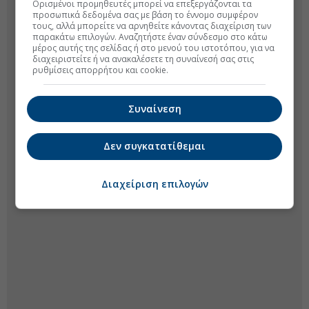
Ορισμένοι προμηθευτές μπορεί να επεξεργάζονται τα
προσωπικά δεδομένα σας με βάση το έννομο συμφέρον
τους, αλλά μπορείτε να αρνηθείτε κάνοντας διαχείριση των
παρακάτω επιλογών. Αναζητήστε έναν σύνδεσμο στο κάτω
μέρος αυτής της σελίδας ή στο μενού του ιστοτόπου, για να
διαχειριστείτε ή να ανακαλέσετε τη συναίνεσή σας στις
ρυθμίσεις απορρήτου και cookie.
Συναίνεση
Δεν συγκατατίθεμαι
Διαχείριση επιλογών