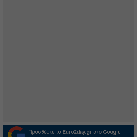
Προσθέστε το
Euro2day.gr
στο
Google