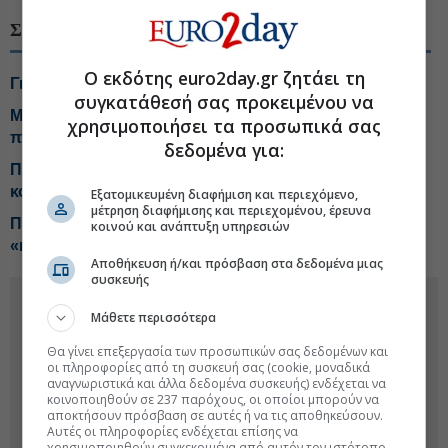
ΣΧΕΤΙΚΑ ΘΕΜΑΤΑ
Ο εκδότης euro2day.gr ζητάει τη
Γιατί δεν πέφτουν οι τιμές της βενζίνης στις αντλίες
συγκατάθεσή σας προκειμένου να
Μαρινάκης: Όσο υπάρχουν ανάγκες και περιθώρια, θα
χρησιμοποιήσει τα προσωπικά σας
παρεμβαίνουμε
δεδομένα για:
ΠΑΣΟΚ: Επικοινωνιακή ταχυδακτυλουργία με τα
κονδύλια για την ενεργειακή ανθεκτικότητα
Εξατομικευμένη διαφήμιση και περιεχόμενο,
μέτρηση διαφήμισης και περιεχομένου, έρευνα
Προς νέα παρέμβαση στα καύσιμα η κυβέρνηση,
κοινού και ανάπτυξη υπηρεσιών
«καπνός» η επιδότηση
Αποθήκευση ή/και πρόσβαση στα δεδομένα μιας
συσκευής
Μάθετε περισσότερα
Θα γίνει επεξεργασία των προσωπικών σας δεδομένων και
οι πληροφορίες από τη συσκευή σας (cookie, μοναδικά
αναγνωριστικά και άλλα δεδομένα συσκευής) ενδέχεται να
κοινοποιηθούν σε 237 παρόχους, οι οποίοι μπορούν να
αποκτήσουν πρόσβαση σε αυτές ή να τις αποθηκεύσουν.
Αυτές οι πληροφορίες ενδέχεται επίσης να
χρησιμοποιηθούν συγκεκριμένα από αυτόν τον ιστότοπο.