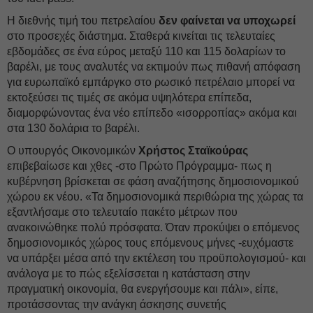
Η διεθνής τιμή του πετρελαίου
δεν φαίνεται να υποχωρεί
στο προσεχές διάστημα. Σταθερά κινείται τις τελευταίες
εβδομάδες σε ένα εύρος μεταξύ 110 και 115 δολαρίων το
βαρέλι, με τους αναλυτές να εκτιμούν πως πιθανή απόφαση
για ευρωπαϊκό εμπάργκο στο ρωσικό πετρέλαιο μπορεί να
εκτοξεύσει τις τιμές σε ακόμα υψηλότερα επίπεδα,
διαμορφώνοντας ένα νέο επίπεδο «ισορροπίας» ακόμα και
στα 130 δολάρια το βαρέλι.
Ο υπουργός Οικονομικών
Χρήστος Σταϊκούρας
επιβεβαίωσε και χθες -στο Πρώτο Πρόγραμμα- πως η
κυβέρνηση βρίσκεται σε φάση αναζήτησης δημοσιονομικού
χώρου εκ νέου. «Τα δημοσιονομικά περιθώρια της χώρας τα
εξαντλήσαμε στο τελευταίο πακέτο μέτρων που
ανακοινώθηκε πολύ πρόσφατα. Όταν προκύψει ο επόμενος
δημοσιονομικός χώρος τους επόμενους μήνες -ευχόμαστε
να υπάρξει μέσα από την εκτέλεση του προϋπολογισμού- και
ανάλογα με το πώς εξελίσσεται η κατάσταση στην
πραγματική οικονομία, θα ενεργήσουμε και πάλι», είπε,
προτάσσοντας την ανάγκη άσκησης συνετής