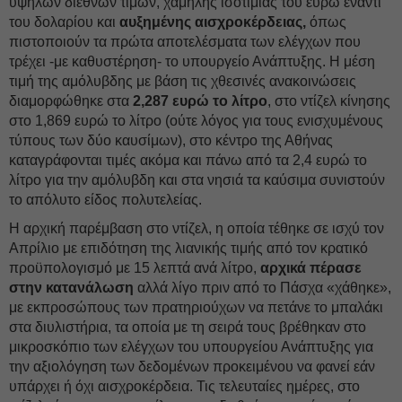
υψηλών διεθνών τιμών, χαμηλής ισοτιμίας του ευρώ έναντι
του δολαρίου και
αυξημένης αισχροκέρδειας,
όπως
πιστοποιούν τα πρώτα αποτελέσματα των ελέγχων που
τρέχει -με καθυστέρηση- το υπουργείο Ανάπτυξης. Η μέση
τιμή της αμόλυβδης με βάση τις χθεσινές ανακοινώσεις
διαμορφώθηκε στα
2,287 ευρώ το λίτρο
, στο ντίζελ κίνησης
στο 1,869 ευρώ το λίτρο (ούτε λόγος για τους ενισχυμένους
τύπους των δύο καυσίμων), στο κέντρο της Αθήνας
καταγράφονται τιμές ακόμα και πάνω από τα 2,4 ευρώ το
λίτρο για την αμόλυβδη και στα νησιά τα καύσιμα συνιστούν
το απόλυτο είδος πολυτελείας.
Η αρχική παρέμβαση στο ντίζελ, η οποία τέθηκε σε ισχύ τον
Απρίλιο με επιδότηση της λιανικής τιμής από τον κρατικό
προϋπολογισμό με 15 λεπτά ανά λίτρο,
αρχικά πέρασε
στην κατανάλωση
αλλά λίγο πριν από το Πάσχα «χάθηκε»,
με εκπροσώπους των πρατηριούχων να πετάνε το μπαλάκι
στα διυλιστήρια, τα οποία με τη σειρά τους βρέθηκαν στο
μικροσκόπιο των ελέγχων του υπουργείου Ανάπτυξης για
την αξιολόγηση των δεδομένων προκειμένου να φανεί εάν
υπάρχει ή όχι αισχροκέρδεια. Τις τελευταίες ημέρες, στο