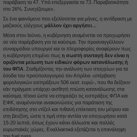
παράβαση τα 47. Υπό επεξεργασία τα 73. Παραβατικότητα
στο 26%. Συνεχίζουμε».
Σε ένα φαινόμενο που εξελίσσεται για μήνες, η αντίδραση με
μαζικούς ελέγχους
μάλλον έχει αργήσει…
Μέσα στον Ιούνιο, η κυβέρνηση αναμένεται να προχωρήσει
σε νέα παρέμβαση για τα καύσιμα. Την προαναγγέλλουν
συναρμόδιοι υπουργοί και οι πληροφορίες αναφέρουν πως
η κυβέρνηση επιμένει πως
η σωστή συνταγή δεν είναι η
οριζόντια μείωση των ειδικών φόρων κατανάλωσης ή
του ΦΠΑ
. Σταθμίζοντας την ανάλυση των στοιχείων για τα
έσοδα του προϋπολογισμού τον Απρίλιο -υπέρβαση
φορολογικών εισπράξεων 506 εκατ. ευρώ-, που θα δείξουν
εάν πράγματι υπάρχει αισθητή πτώση κατανάλωσης στα
καύσιμα, τέτοια ώστε να επηρεάζει τις εισπράξεις ΦΠΑ και
ΕΦΚ, αναμένονται ανακοινώσεις για παράταση της
επιδότησης στο ντίζελ και πιθανή επέκταση του μέτρου και
στη βενζίνη, ώστε η τιμή στην αντλία να υποχωρήσει κατά
15-20 λεπτά, όπως έχουν κάνει άλλωστε και πολλές
ευρωπαϊκές χώρες. Εναλλακτικά εξετάζεται η επανάληψη
του fuel pass.