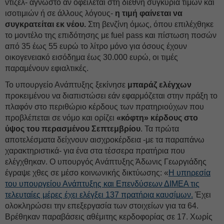
ντίζελ- άγνωστο αν οφείλεται στη διεθνή συγκυρία τιμών και
ισοτιμιών ή σε άλλους λόγους-
η τιμή φαίνεται να
συγκρατείται εκ νέου.
Στη βενζίνη όμως, όπου επιλέχθηκε
το μοντέλο της επιδότησης με fuel pass και πίστωση ποσών
από 35 έως 55 ευρώ το λίτρο μόνο για όσους έχουν
οικογενειακό εισόδημα έως 30.000 ευρώ, οι τιμές
παραμένουν εφιαλτικές.
Το υπουργείο Ανάπτυξης ξεκίνησε
μπαράζ ελέγχων
προκειμένου να διαπιστώσει εάν εφαρμόζεται στην πράξη το
πλαφόν στο περιθώριο κέρδους των πρατηριούχων που
προβλέπεται σε νόμο και ορίζει
«κόφτη» κέρδους στο
ύψος του περασμένου Σεπτεμβρίου
. Τα πρώτα
αποτελέσματα δείχνουν αισχροκέρδεια -με τα παραπάνω
χαρακτηριστικά- για ένα στα τέσσερα πρατήρια που
ελέγχθηκαν. Ο υπουργός Ανάπτυξης Άδωνις Γεωργιάδης
έγραψε χθες σε μέσο κοινωνικής δικτύωσης: «
Η υπηρεσία
του υπουργείου Ανάπτυξης και Επενδύσεων ΔΙΜΕΑ τις
τελευταίες μέρες έχει ελέγξει 137 πρατήρια καυσίμων.
Έχει
ολοκληρώσει την επεξεργασία των στοιχείων για τα 64.
Βρέθηκαν παραβάσεις αθέμιτης κερδοφορίας σε 17. Χωρίς