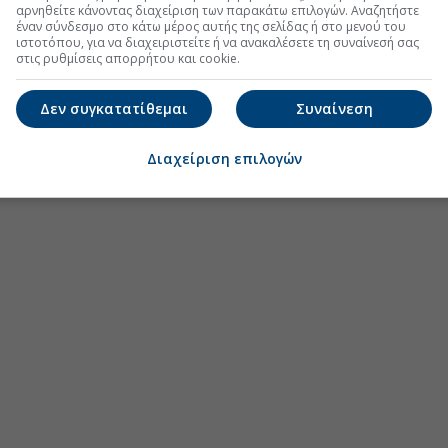
αρνηθείτε κάνοντας διαχείριση των παρακάτω επιλογών. Αναζητήστε
έναν σύνδεσμο στο κάτω μέρος αυτής της σελίδας ή στο μενού του
ιστοτόπου, για να διαχειριστείτε ή να ανακαλέσετε τη συναίνεσή σας
στις ρυθμίσεις απορρήτου και cookie.
Δεν συγκατατίθεμαι
Συναίνεση
Διαχείριση επιλογών