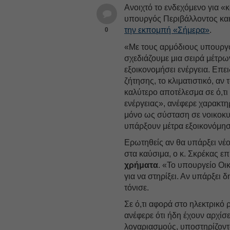
Ανοιχτό το ενδεχόμενο για «
υπουργός Περιβάλλοντος κα
την εκπομπή «Σήμερα»
.
0
«Με τους αρμόδιους υπουρ
σχεδιάζουμε μια σειρά μέτρω
εξοικονομήσει ενέργεια. Επε
ζήτησης, το κλιματιστικό, αν
καλύτερο αποτέλεσμα σε ό,τι
ενέργειας», ανέφερε χαρακτηρ
μόνο ως σύσταση σε νοικοκυρ
υπάρξουν μέτρα εξοικονόμησ
Ερωτηθείς αν θα υπάρξει νέ
στα καύσιμα, ο κ. Σκρέκας επ
χρήματα
. «Το υπουργείο Οι
για να στηρίξει. Αν υπάρξει δ
τόνισε.
Σε ό,τι αφορά στο ηλεκτρικό
ανέφερε ότι ήδη έχουν αρχίσε
λογαριασμούς, υποστηρίζοντα