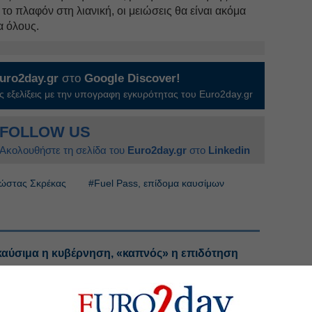
ο πλαφόν στη λιανική, οι μειώσεις θα είναι ακόμα
ια όλους.
uro2day.gr
στο
Google Discover!
 εξελίξεις με την υπογραφη εγκυρότητας του Euro2day.gr
FOLLOW US
Ακολουθήστε τη σελίδα του
Euro2day.gr
στο
Linkedin
ώστας Σκρέκας
#Fuel Pass, επίδομα καυσίμων
αύσιμα η κυβέρνηση, «καπνός» η επιδότηση
 της εταιρείας έγινε σε χρόνο-ρεκόρ
 τράπεζες κρατούν το θετικό πρόσημο