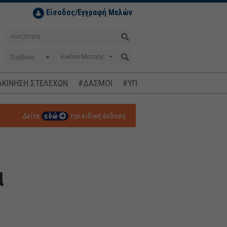
Είσοδος/Εγγραφή Μελών
Σύμβολο
ΚΙΝΗΣΗ ΣΤΕΛΕΧΩΝ
#ΔΑΣΜΟΙ
#ΥΠΟΚΛΟΠΕΣ
#ΠΛΗΘΩΡΙΣΜ
Δείτε
εδώ
την ειδική έκδοση
α