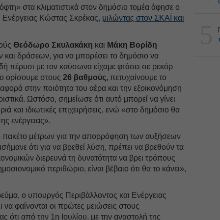
κόφτη» στα κλιματιστικά στον δημόσιο τομέα άφησε ο
ι Ενέργειας Κώστας Σκρέκας,
μιλώντας στον ΣΚΑΪ και
5
γούς
Θεόδωρο Σκυλακάκη
και
Μάκη Βορίδη
ν και δράσεων, για να μπορέσει το δημόσιο να
ιδή πέρυσι με τον καύσωνα είχαμε φτάσει σε ρεκόρ
 το ορίσουμε στους
26 βαθμούς,
πετυχαίνουμε το
 αφορά στην ποιότητα του αέρα και την εξοικονόμηση
ιστικά. Ωστόσο, σημείωσε ότι αυτό μπορεί να γίνει
ιά και ιδιωτικές επιχειρήσεις, ενώ «στο δημόσιο θα
ης ενέργειας».
ο πακέτο μέτρων για την απορρόφηση των αυξήσεων
ισήμανε ότι για να βρεθεί λύση, πρέπει να βρεθούν τα
κονομικών διερευνά τη δυνατότητα να βρει τρόπους
ημοσιονομικό περιθώριο, είναι βέβαιο ότι θα το κάνει»,
 ρεύμα, ο υπουργός Περιβάλλοντος και Ενέργειας
ι να φαίνονται οι πρώτες μειώσεις στους
ς ότι από την 1η Ιουλίου, με την αναστολή της