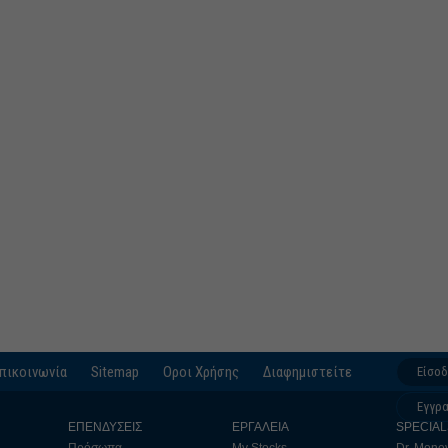
πικοινωνία
Sitemap
Οροι Χρήσης
Διαφημιστείτε
Είσο
Εγγρ
ΕΠΕΝΔΥΣΕΙΣ
ΕΡΓΑΛΕΙΑ
SPECIAL
Πρόσωπα
My Stocks
Dr. Mone