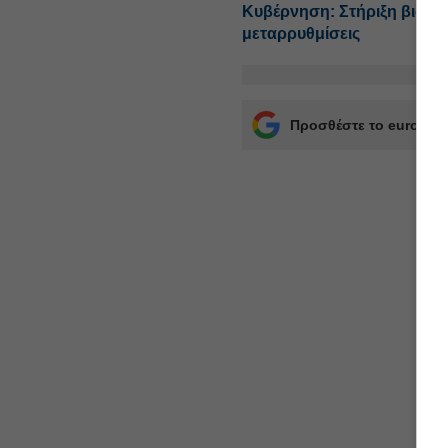
Κυβέρνηση: Στήριξη βιομηχ
μεταρρυθμίσεις
Προσθέστε το euro2day