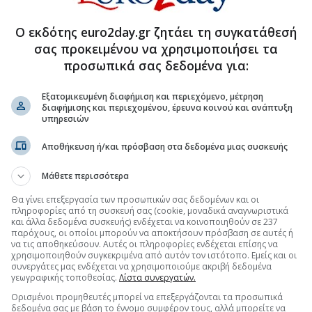
ανικών επενδύσεων 3,7 δισ. και 11
Ο εκδότης euro2day.gr ζητάει τη συγκατάθεσή
σας προκειμένου να χρησιμοποιήσει τα
προσωπικά σας δεδομένα για:
.gr στο Discover
Εξατομικευμένη διαφήμιση και περιεχόμενο, μέτρηση
διαφήμισης και περιεχομένου, έρευνα κοινού και ανάπτυξη
υπηρεσιών
Αποθήκευση ή/και πρόσβαση στα δεδομένα μιας συσκευής
Μάθετε περισσότερα
Θα γίνει επεξεργασία των προσωπικών σας δεδομένων και οι
πληροφορίες από τη συσκευή σας (cookie, μοναδικά αναγνωριστικά
και άλλα δεδομένα συσκευής) ενδέχεται να κοινοποιηθούν σε 237
παρόχους, οι οποίοι μπορούν να αποκτήσουν πρόσβαση σε αυτές ή
να τις αποθηκεύσουν. Αυτές οι πληροφορίες ενδέχεται επίσης να
χρησιμοποιηθούν συγκεκριμένα από αυτόν τον ιστότοπο. Εμείς και οι
συνεργάτες μας ενδέχεται να χρησιμοποιούμε ακριβή δεδομένα
γεωγραφικής τοποθεσίας.
Λίστα συνεργατών.
Ορισμένοι προμηθευτές μπορεί να επεξεργάζονται τα προσωπικά
δεδομένα σας με βάση το έννομο συμφέρον τους, αλλά μπορείτε να