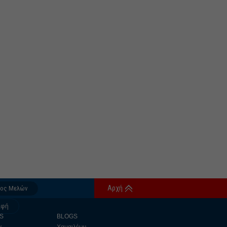
Αρχή
δος Μελών
αφή
S
BLOGS
y
Χαμαιλέων