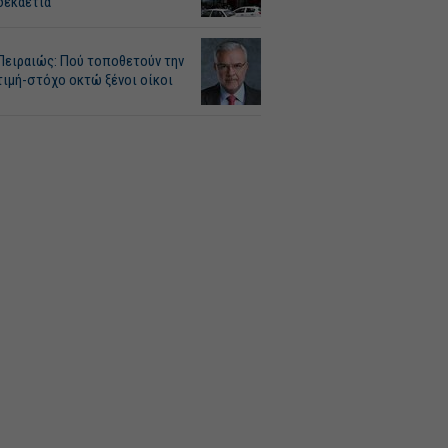
δεκαετία
Πειραιώς: Πού τοποθετούν την
τιμή-στόχο οκτώ ξένοι οίκοι