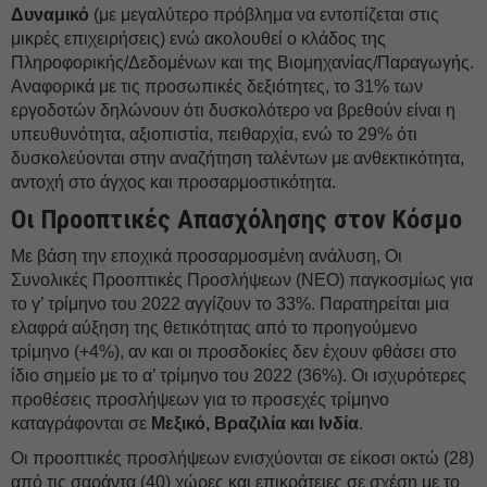
Δυναμικό
(με μεγαλύτερο πρόβλημα να εντοπίζεται στις
μικρές επιχειρήσεις) ενώ ακολουθεί ο κλάδος της
Πληροφορικής/Δεδομένων και της Βιομηχανίας/Παραγωγής.
Αναφορικά με τις προσωπικές δεξιότητες, το 31% των
εργοδοτών δηλώνουν ότι δυσκολότερο να βρεθούν είναι η
υπευθυνότητα, αξιοπιστία, πειθαρχία, ενώ το 29% ότι
δυσκολεύονται στην αναζήτηση ταλέντων με ανθεκτικότητα,
αντοχή στο άγχος και προσαρμοστικότητα.
Οι Προοπτικές Απασχόλησης στον Κόσμο
Με βάση την εποχικά προσαρμοσμένη ανάλυση, Οι
Συνολικές Προοπτικές Προσλήψεων (NEO) παγκοσμίως για
το γ’ τρίμηνο του 2022 αγγίζουν το 33%. Παρατηρείται μια
ελαφρά αύξηση της θετικότητας από το προηγούμενο
τρίμηνο (+4%), αν και οι προσδοκίες δεν έχουν φθάσει στο
ίδιο σημείο με το α’ τρίμηνο του 2022 (36%). Οι ισχυρότερες
προθέσεις προσλήψεων για το προσεχές τρίμηνο
καταγράφονται σε
Μεξικό, Βραζιλία και Ινδία
.
Οι προοπτικές προσλήψεων ενισχύονται σε είκοσι οκτώ (28)
από τις σαράντα (40) χώρες και επικράτειες σε σχέση με το