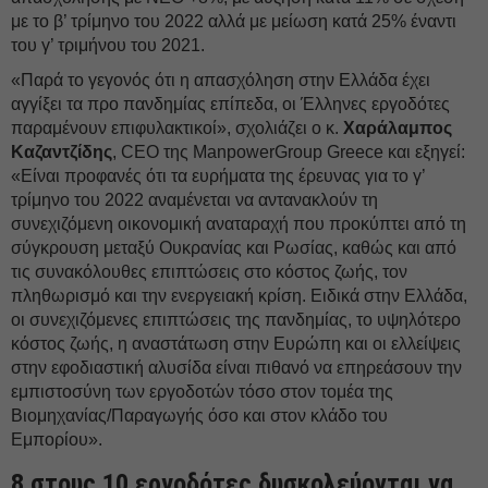
με το β’ τρίμηνο του 2022 αλλά με μείωση κατά 25% έναντι
του γ’ τριμήνου του 2021.
«Παρά το γεγονός ότι η απασχόληση στην Ελλάδα έχει
αγγίξει τα προ πανδημίας επίπεδα, οι Έλληνες εργοδότες
παραμένουν επιφυλακτικοί», σχολιάζει ο κ.
Χαράλαμπος
Καζαντζίδης
, CEO της ManpowerGroup Greece και εξηγεί:
«Είναι προφανές ότι τα ευρήματα της έρευνας για το γ’
τρίμηνο του 2022 αναμένεται να αντανακλούν τη
συνεχιζόμενη οικονομική αναταραχή που προκύπτει από τη
σύγκρουση μεταξύ Ουκρανίας και Ρωσίας, καθώς και από
τις συνακόλουθες επιπτώσεις στο κόστος ζωής, τον
πληθωρισμό και την ενεργειακή κρίση. Ειδικά στην Ελλάδα,
οι συνεχιζόμενες επιπτώσεις της πανδημίας, το υψηλότερο
κόστος ζωής, η αναστάτωση στην Ευρώπη και οι ελλείψεις
στην εφοδιαστική αλυσίδα είναι πιθανό να επηρεάσουν την
εμπιστοσύνη των εργοδοτών τόσο στον τομέα της
Βιομηχανίας/Παραγωγής όσο και στον κλάδο του
Εμπορίου».
8 στους 10 εργοδότες δυσκολεύονται να