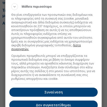
τηλεφώνου
Μάθετε περισσότερα
Τεχνητή Νοημοσύνη: Ποιοι εργαζόμενοι κινδυνεύουν
Θα γίνει επεξεργασία των προσωπικών σας δεδομένων και
με... αντικατάσταση
οι πληροφορίες από τη συσκευή σας (cookie, μοναδικά
αναγνωριστικά και άλλα δεδομένα συσκευής) ενδέχεται να
Ανοίγει η πλατφόρμα για fast track προσλήψεις
κοινοποιηθούν σε 237 παρόχους, οι οποίοι μπορούν να
αποκτήσουν πρόσβαση σε αυτές ή να τις αποθηκεύσουν.
Αυτές οι πληροφορίες ενδέχεται επίσης να
χρησιμοποιηθούν συγκεκριμένα από αυτόν τον ιστότοπο.
Εμείς και οι συνεργάτες μας ενδέχεται να χρησιμοποιούμε
ακριβή δεδομένα γεωγραφικής τοποθεσίας.
Λίστα
συνεργατών.
Ορισμένοι προμηθευτές μπορεί να επεξεργάζονται τα
προσωπικά δεδομένα σας με βάση το έννομο συμφέρον
τους, αλλά μπορείτε να αρνηθείτε κάνοντας διαχείριση των
παρακάτω επιλογών. Αναζητήστε έναν σύνδεσμο στο κάτω
μέρος αυτής της σελίδας ή στο μενού του ιστοτόπου, για να
διαχειριστείτε ή να ανακαλέσετε τη συναίνεσή σας στις
ρυθμίσεις απορρήτου και cookie.
Συναίνεση
Δεν συγκατατίθεμαι