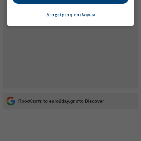
Διαχείριση επιλογών
Προσθέστε το euro2day.gr στο Discover