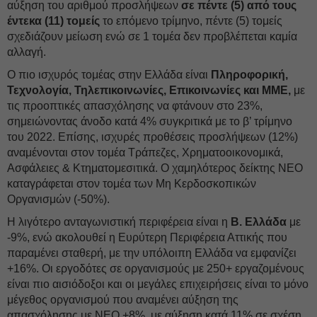
αύξηση του αριθμού προσλήψεων
σε πέντε (5) από τους
έντεκα (11) τομείς
το επόμενο τρίμηνο, πέντε (5) τομείς
σχεδιάζουν μείωση ενώ σε 1 τομέα δεν προβλέπεται καμία
αλλαγή.
Ο πιο ισχυρός τομέας στην Ελλάδα είναι
Πληροφορική,
Τεχνολογία, Τηλεπικοινωνίες, Επικοινωνίες και ΜΜΕ,
με
τις προοπτικές απασχόλησης να φτάνουν στο 23%,
σημειώνοντας άνοδο κατά 4% συγκριτικά με το β’ τρίμηνο
του 2022. Επίσης, ισχυρές προθέσεις προσλήψεων (12%)
αναμένονται στον τομέα Τράπεζες, Χρηματοοικονομικά,
Ασφάλειες & Κτηματομεσιτικά. Ο χαμηλότερος δείκτης NEO
καταγράφεται στον τομέα των Μη Κερδοσκοπικών
Οργανισμών (-50%).
Η λιγότερο ανταγωνιστική περιφέρεια είναι η
Β. Ελλάδα
με
-9%, ενώ ακολουθεί η Ευρύτερη Περιφέρεια Αττικής που
παραμένει σταθερή, με την υπόλοιπη Ελλάδα να εμφανίζει
+16%. Οι εργοδότες σε οργανισμούς με 250+ εργαζομένους
είναι πιο αισιόδοξοι και οι μεγάλες επιχειρήσεις είναι το μόνο
μέγεθος οργανισμού που αναμένει αύξηση της
απασχόλησης με NEO +8%, με αύξηση κατά 11% σε σχέση