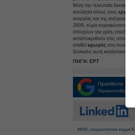
θέση την τελευταία δεκαετία, 
ανελέητα όλους τους
εργαζό
ανεργίας και της ανέχειας, π
2009, τώρα κορυφώνονται, μ
στοιχείων για χρέη, επειδή ο
ανταποκριθούν στις υποχρεώσ
σταθεί
αρωγός
στη συνάδελφ
δύσκολη αυτή κατάσταση».
ΠΗΓΗ: ΕΡΤ
Προσθέστε το
E
Παρακολουθήστε τις
#ΚΚΕ, κουμουνιστικό κόμμα 