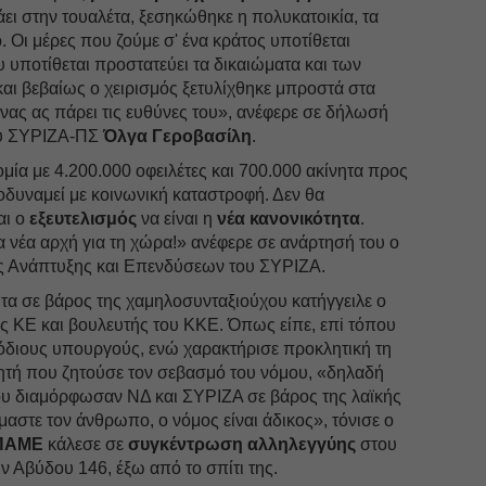
άει στην τουαλέτα, ξεσηκώθηκε η πολυκατοικία, τα
 Οι μέρες που ζούμε σ' ένα κράτος υποτίθεται
 υποτίθεται προστατεύει τα δικαιώματα και των
αι βεβαίως ο χειρισμός ξετυλίχθηκε μπροστά στα
ένας ας πάρει τις ευθύνες του», ανέφερε σε δήλωσή
του ΣΥΡΙΖΑ-ΠΣ
Όλγα Γεροβασίλη
.
ομία με 4.200.000 οφειλέτες και 700.000 ακίνητα προς
σοδυναμεί με κοινωνική καταστροφή. Δεν θα
αι ο
εξευτελισμός
να είναι η
νέα κανονικότητα
.
ια νέα αρχή για τη χώρα!» ανέφερε σε ανάρτησή του ο
ης Ανάπτυξης και Επενδύσεων του ΣΥΡΙΖΑ.
ητα σε βάρος της χαμηλοσυνταξιούχου κατήγγειλε ο
ς ΚΕ και βουλευτής του ΚΚΕ. Όπως είπε, επi τόπου
διους υπουργούς, ενώ χαρακτήρισε προκλητική τη
λητή που ζητούσε τον σεβασμό του νόμου, «δηλαδή
ου διαμόρφωσαν ΝΔ και ΣΥΡΙΖΑ σε βάρος της λαϊκής
μαστε τον άνθρωπο, ο νόμος είναι άδικος», τόνισε ο
ΠΑΜΕ
κάλεσε σε
συγκέντρωση αλληλεγγύης
στου
ν Αβύδου 146, έξω από το σπίτι της.