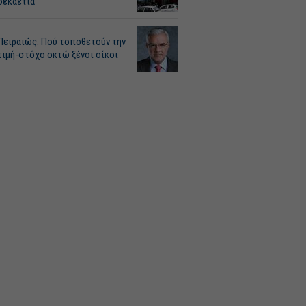
δεκαετία
Πειραιώς: Πού τοποθετούν την
τιμή-στόχο οκτώ ξένοι οίκοι