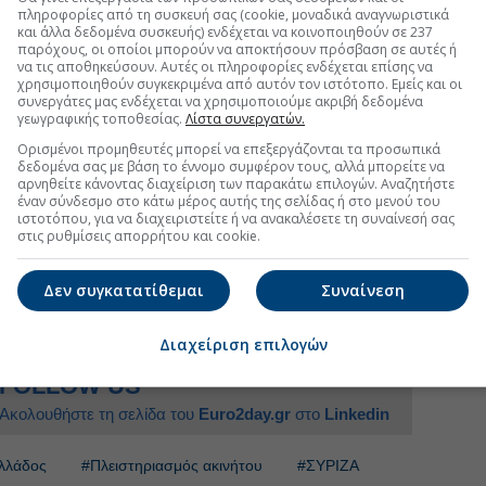
πληροφορίες από τη συσκευή σας (cookie, μοναδικά αναγνωριστικά
εξαιτίας της
οικονομικής κρίσης
που χτύπησε
και άλλα δεδομένα συσκευής) ενδέχεται να κοινοποιηθούν σε 237
μενους στα ΜΜΕ
. Δυστυχώς, τα αποτελέσματα της
παρόχους, οι οποίοι μπορούν να αποκτήσουν πρόσβαση σε αυτές ή
ου ξεκίνησαν με το
να τις αποθηκεύσουν. Αυτές οι πληροφορίες ενδέχεται επίσης να
κλείσιμο εφημερίδων
ήδη πριν το
χρησιμοποιηθούν συγκεκριμένα από αυτόν τον ιστότοπο. Εμείς και οι
ε τους πλειστηριασμούς των ακίνητων περιουσιακών
συνεργάτες μας ενδέχεται να χρησιμοποιούμε ακριβή δεδομένα
ι οφειλέτες έχουν
πραγματική αδυναμία
να
γεωγραφικής τοποθεσίας.
Λίστα συνεργατών.
εις τους. Το διοικητικό συμβούλιο δηλώνει ότι θα
Ορισμένοι προμηθευτές μπορεί να επεξεργάζονται τα προσωπικά
ο Ιωάννα Κολοβού, προκειμένου να αντιμετωπίσει τη
δεδομένα σας με βάση το έννομο συμφέρον τους, αλλά μπορείτε να
αρνηθείτε κάνοντας διαχείριση των παρακάτω επιλογών. Αναζητήστε
έναν σύνδεσμο στο κάτω μέρος αυτής της σελίδας ή στο μενού του
ιστοτόπου, για να διαχειριστείτε ή να ανακαλέσετε τη συναίνεσή σας
στις ρυθμίσεις απορρήτου και cookie.
Δεν συγκατατίθεμαι
Συναίνεση
uro2day.gr
στο
Google Discover!
 εξελίξεις με την υπογραφη εγκυρότητας του Euro2day.gr
Διαχείριση επιλογών
FOLLOW US
Ακολουθήστε τη σελίδα του
Euro2day.gr
στο
Linkedin
Ελλάδος
#Πλειστηριασμός ακινήτου
#ΣΥΡΙΖΑ