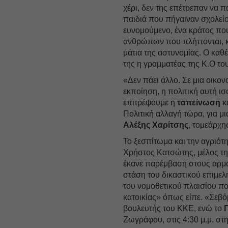
χέρι, δεν της επέτρεπαν να π
παιδιά που πήγαιναν σχολείο.
ευνομούμενο, ένα κράτος που
ανθρώπων που πλήττονται, κ
μάτια της αστυνομίας. Ο καθ
της η γραμματέας της Κ.Ο 
«Δεν πάει άλλο. Σε μια οικον
εκποίηση, η πολιτική αυτή ι
επιτρέψουμε η
ταπείνωση
κ
Πολιτική αλλαγή τώρα, για μ
Αλέξης Χαρίτσης
, τομεάρχ
Το ξεσπίτωμα και την αγριότ
Χρήστος Κατσώτης, μέλος τη
έκανε παρέμβαση στους αρμό
στάση του δικαστικού επιμε
του νομοθετικού πλαισίου π
κατοικίας» όπως είπε. «Σεβό
βουλευτής του ΚΚΕ, ενώ το
Ζωγράφου, στις 4:30 μ.μ. στη