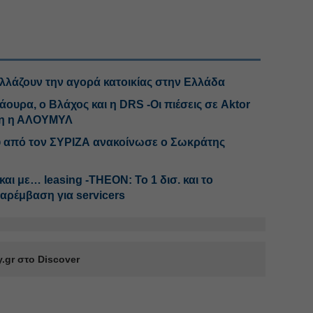
αλλάζουν την αγορά κατοικίας στην Ελλάδα
άουρα, ο Βλάχος και η DRS -Οι πιέσεις σε Aktor
έη η ΑΛΟΥΜΥΛ
υ από τον ΣΥΡΙΖΑ ανακοίνωσε ο Σωκράτης
αι με… leasing -THEON: Το 1 δισ. και το
 παρέμβαση για servicers
.gr στο Discover