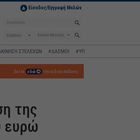
Είσοδος/Εγγραφή Μελών
Σύμβολο
ΚΙΝΗΣΗ ΣΤΕΛΕΧΩΝ
#ΔΑΣΜΟΙ
#ΥΠΟΚΛΟΠΕΣ
#ΠΛΗΘΩΡΙΣΜ
Δείτε
εδώ
την ειδική έκδοση
ση της
0 ευρώ