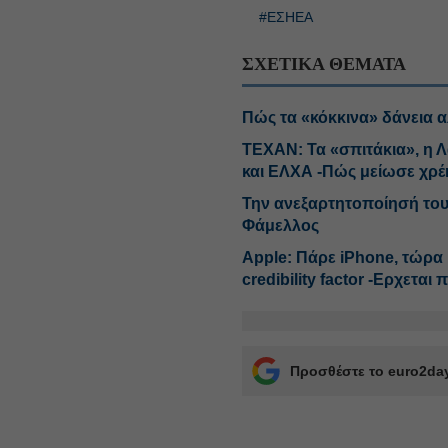
#ΕΣΗΕΑ
ΣΧΕΤΙΚΑ ΘΕΜΑΤΑ
Πώς τα «κόκκινα» δάνεια 
ΤΕΧΑΝ: Τα «σπιτάκια», η Λ
και ΕΛΧΑ -Πώς μείωσε χρ
Την ανεξαρτητοποίησή το
Φάμελλος
Αpple: Πάρε iPhone, τώρα κ
credibility factor -Ερχεται
Προσθέστε το euro2day