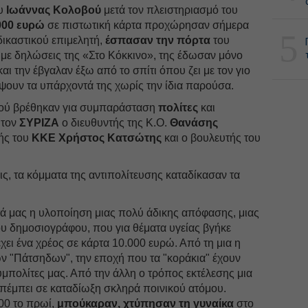
ου
Ιωάννας Κολοβού
μετά τον πλειστηριασμό του
000 ευρώ
σε πιστωτική κάρτα προχώρησαν σήμερα
5
δικαστικού επιμελητή,
έσπασαν την πόρτα
του
 με δηλώσεις της «Στο Κόκκινο», της έδωσαν μόνο
και την έβγαλαν έξω από το σπίτι όπου ζει με τον γιο
ψουν τα υπάρχοντά της χωρίς την ίδια παρούσα.
οβού βρέθηκαν για συμπαράσταση
πολίτες
και
 τον
ΣΥΡΙΖΑ
ο διευθυντής της Κ.Ο.
Θανάσης
τής του
ΚΚΕ Χρήστος Κατσώτης
και ο βουλευτής του
ς, τα κόμματα της αντιπολίτευσης καταδίκασαν τα
ά μας η υλοποίηση μιας πολύ άδικης απόφασης, μιας
υ δημοσιογράφου, που για θέματα υγείας βγήκε
χει ένα χρέος σε κάρτα 10.000 ευρώ. Από τη μια η
ν "Πάτσηδων", την εποχή που τα "κοράκια" έχουν
μπολίτες μας. Από την άλλη ο τρόπος εκτέλεσης μια
έμπει σε καταδίωξη σκληρά ποινικού ατόμου.
00 το πρωί,
μπούκαραν,
χτύπησαν τη γυναίκα
στο