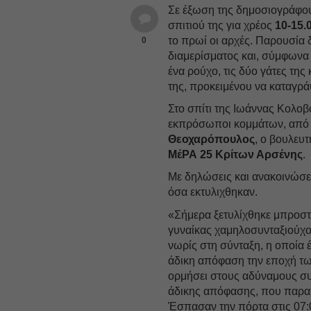
Σε έξωση της δημοσιογράφ
σπιτιού της για χρέος
10-15.
το πρωί οι αρχές. Παρουσία 
0
διαμερίσματος και, σύμφωνα
ένα ρούχο, τις δύο γάτες της 
της, προκειμένου να καταγρά
Στο σπίτι της Ιωάννας Κολ
εκπρόσωποι κομμάτων, από
Θεοχαρόπουλος
, ο βουλευ
ΜέΡΑ 25 Κρίτων Αρσένης
.
Με δηλώσεις και ανακοινώσει
όσα εκτυλιχθηκαν.
«Σήμερα ξετυλίχθηκε μπροστ
γυναίκας χαμηλοσυνταξιούχο
νωρίς στη σύνταξη, η οποία έ
άδικη απόφαση την εποχή τω
ορμήσει στους αδύναμους συ
άδικης απόφασης, που παραπ
Έσπασαν την πόρτα στις 07: