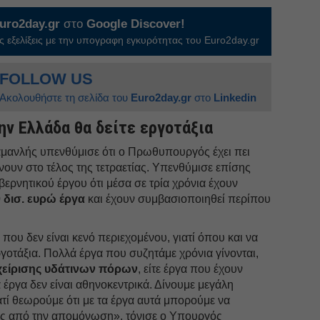
uro2day.gr
στο
Google Discover!
 εξελίξεις με την υπογραφη εγκυρότητας του Euro2day.gr
FOLLOW US
Ακολουθήστε τη σελίδα του
Euro2day.gr
στο
Linkedin
ην Ελλάδα θα δείτε εργοτάξια
αμανλής υπενθύμισε ότι ο Πρωθυπουργός έχει πει
ίνουν στο τέλος της τετραετίας. Υπενθύμισε επίσης
ερνητικού έργου ότι μέσα σε τρία χρόνια έχουν
 δισ. ευρώ έργα
και έχουν συμβασιοποιηθεί περίπου
 που δεν είναι κενό περιεχομένου, γιατί όπου και να
ργοτάξια. Πολλά έργα που συζητάμε χρόνια γίνονται,
χείρισης υδάτινων πόρων
, είτε έργα που έχουν
 έργα δεν είναι αθηνοκεντρικά. Δίνουμε μεγάλη
ατί θεωρούμε ότι με τα έργα αυτά μπορούμε να
ές από την απομόνωση», τόνισε ο Υπουργός