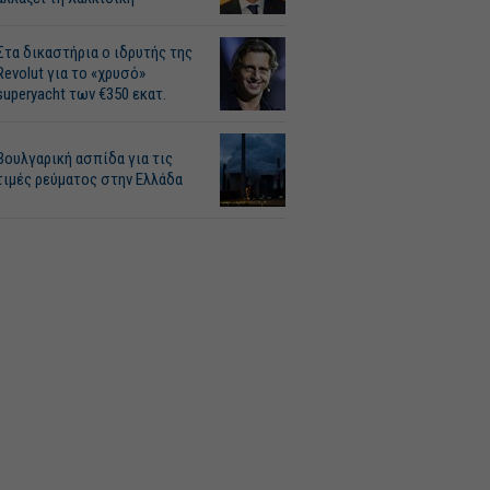
Στα δικαστήρια ο ιδρυτής της
Revolut για το «χρυσό»
superyacht των €350 εκατ.
Βουλγαρική ασπίδα για τις
τιμές ρεύματος στην Ελλάδα