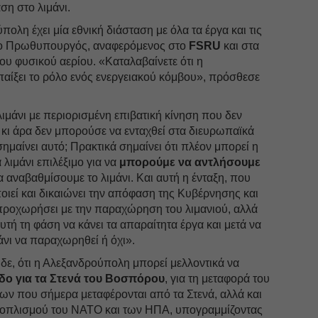
ση στο λιμάνι.
ολη έχει μία εθνική διάσταση με όλα τα έργα και τις
ι ο Πρωθυπουργός, αναφερόμενος στο
FSRU
και στα
υ φυσικού αερίου. «Καταλαβαίνετε ότι η
αίξει το ρόλο ενός ενεργειακού κόμβου», πρόσθεσε
ιμάνι με περιορισμένη επιβατική κίνηση που δεν
 κι άρα δεν μπορούσε να ενταχθεί στα διευρωπαϊκά
 σημαίνει αυτό; Πρακτικά σημαίνει ότι πλέον μπορεί η
λιμάνι επιλέξιμο για να
μπορούμε να αντλήσουμε
α αναβαθμίσουμε το λιμάνι. Και αυτή η ένταξη, που
ποιεί και δικαιώνει την απόφαση της Κυβέρνησης και
ροχωρήσει με την παραχώρηση του λιμανιού, αλλά
υτή τη φάση να κάνει τα απαραίτητα έργα και μετά να
μάνι να παραχωρηθεί ή όχι».
δε, ότι η Αλεξανδρούπολη μπορεί μελλοντικά να
οδο για τα Στενά του Βοσπόρου
, για τη μεταφορά του
ν που σήμερα μεταφέρονται από τα Στενά, αλλά και
εξοπλισμού του ΝΑΤΟ και των ΗΠΑ, υπογραμμίζοντας