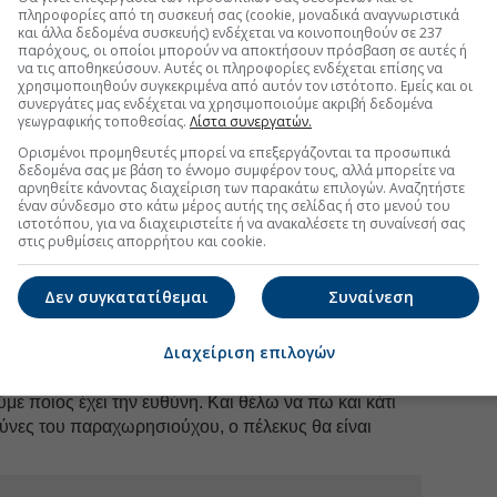
λογικό και δίκαιο
. Τι κάναμε λοιπόν; Η Αττική Οδός
πληροφορίες από τη συσκευή σας (cookie, μοναδικά αναγνωριστικά
και άλλα δεδομένα συσκευής) ενδέχεται να κοινοποιηθούν σε 237
ξεκινήσει η παραχώρηση του, δηλαδή η εκμετάλλευση
παρόχους, οι οποίοι μπορούν να αποκτήσουν πρόσβαση σε αυτές ή
ομένως είπαμε ότι με αυτή τη νέα σύμβαση, που θα
να τις αποθηκεύσουν. Αυτές οι πληροφορίες ενδέχεται επίσης να
χρησιμοποιηθούν συγκεκριμένα από αυτόν τον ιστότοπο. Εμείς και οι
ια διόδια 2,80 θα έχουμε 2,50».
συνεργάτες μας ενδέχεται να χρησιμοποιούμε ακριβή δεδομένα
γεωγραφικής τοποθεσίας.
Λίστα συνεργατών.
 η απόφαση αυτή ελήφθη: «Πρώτον διότι η Αττική
ς δρόμος και δεν έχει αναλογικότητα χιλιομετρική,
Ορισμένοι προμηθευτές μπορεί να επεξεργάζονται τα προσωπικά
δεδομένα σας με βάση το έννομο συμφέρον τους, αλλά μπορείτε να
ς για ένα χιλιόμετρο είτε και για τα 70 χιλιόμετρα, θα
αρνηθείτε κάνοντας διαχείριση των παρακάτω επιλογών. Αναζητήστε
ύτερον για τον απλούστατο λόγο, διότι
έναν σύνδεσμο στο κάτω μέρος αυτής της σελίδας ή στο μενού του
δύσκολη συγκυρία μπορούμε να κάνουμε
λελογισμένες
ιστοτόπου, για να διαχειριστείτε ή να ανακαλέσετε τη συναίνεσή σας
στις ρυθμίσεις απορρήτου και cookie.
ίναι καλά μελετημένο. Με αυτόν τον τρόπο μπορούμε
ένο διαγωνισμό».
Δεν συγκατατίθεμαι
Συναίνεση
λείσιμο της Εθνικής Οδού Αθηνών-Κορίνθου από
 στην περιοχή της Κακιάς Σκάλας, ο κ. Καραμανλής
Διαχείριση επιλογών
Κυβέρνηση που έχει νομοθετήσει ώστε σε αυτές τις
γορα η διερεύνηση και πρόσθεσε: «Επομένως, κοντός
με ποιος έχει την ευθύνη. Και θέλω να πω και κάτι
ύνες του παραχωρησιούχου, ο πέλεκυς θα είναι