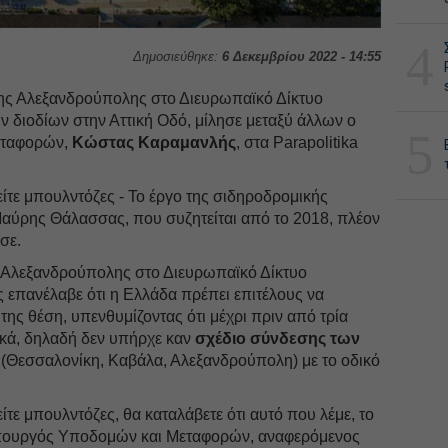
4
Δημοσιεύθηκε:
6 Δεκεμβρίου 2022 - 14:55
 της Αλεξανδρούπολης στο Διευρωπαϊκό Δίκτυο
 διοδίων στην Αττική Οδό, μίλησε μεταξύ άλλων ο
5
εταφορών,
Κώστας Καραμανλής
, στα Parapolitika
ίτε μπουλντόζες - Το έργο της σιδηροδρομικής
Μαύρης Θάλασσας, που συζητείται από το 2018, πλέον
σε.
 Αλεξανδρούπολης στο Διευρωπαϊκό Δίκτυο
 επανέλαβε ότι η Ελλάδα πρέπει επιτέλους να
της θέση, υπενθυμίζοντας ότι μέχρι πριν από τρία
σικά, δηλαδή δεν υπήρχε καν
σχέδιο σύνδεσης των
(Θεσσαλονίκη, Καβάλα, Αλεξανδρούπολη) με το οδικό
τε μπουλντόζες, θα καταλάβετε ότι αυτό που λέμε, το
Υπουργός Υποδομών και Μεταφορών, αναφερόμενος