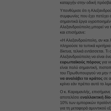
καταρχήν στην οδική πρόσβα
Υπενθύμισε ότι η Αλεξανδρούπ
συμφωνίες που έχει πετύχε
σημαντικά έργα υγροποιημένο
Αλεξανδρούπολη μπορεί να π
και επισήμανε:
«Η Αλεξανδρούπολη, αν και λ
πληρούσε τα τυπικά κριτήρια
δίκτυα, τελικά εντάσσεται. Τι
Αλεξανδρούπολη να είναι ένα 
ευρωπαϊκούς πόρους
για ν
είναι πολύ σημαντική, πιστο
του Πρωθυπουργού να μην π
να αναλάβει το κράτος
σε α
κρίνει εάν πρέπει αυτό το λι
Ο κ. Καραμανλής, επισήμανε 
αποτελέσει
εναλλακτική δί
10% των εμπορικών προϊόντω
για τη μεταφορά αμυντικού 