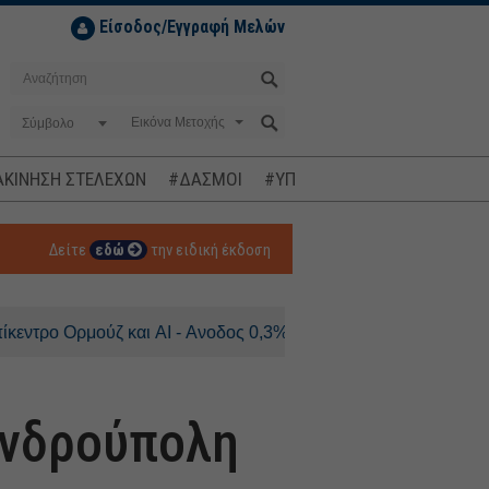
Είσοδος/Εγγραφή Μελών
Σύμβολο
ΚΙΝΗΣΗ ΣΤΕΛΕΧΩΝ
#ΔΑΣΜΟΙ
#ΥΠΟΚΛΟΠΕΣ
#ΠΛΗΘΩΡΙΣΜ
Δείτε
εδώ
την ειδική έκδοση
ούζ και AI - Ανοδος 0,3% για τον DAX
ανδρούπολη