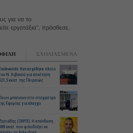
υς για να το
ίτε εργοτάξια", πρόσθεσε.
ΦΙΛΗ
ΣΧΟΛΙΑΣΜΕΝΑ
Tradewinds: Κατασχέθηκε πλοίο
του Ν. Λιβανού για απαίτηση
$21,5 εκατ. της Πειραιώς
Ποιοι μπαίνουν στο στόχαστρο
της Εφορίας για έλεγχο
Ζησιάδης (ONYX): Η επένδυση
388 εκατ. που φιλοδοξεί να
αλλάξει τη Χαλκιδική