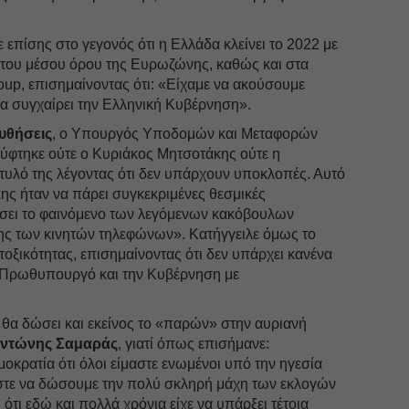
επίσης στο γεγονός ότι η Ελλάδα κλείνει το 2022 με
του μέσου όρου της Ευρωζώνης, καθώς και στα
roup, επισημαίνοντας ότι: «Είχαμε να ακούσουμε
να συγχαίρει την Ελληνική Κυβέρνηση».
υθήσεις
, ο Υπουργός Υποδομών και Μεταφορών
ρύφτηκε ούτε ο Κυριάκος Μητσοτάκης ούτε η
υλό της λέγοντας ότι δεν υπάρχουν υποκλοπές. Αυτό
κης ήταν να πάρει συγκεκριμένες θεσμικές
ίσει το φαινόμενο των λεγόμενων κακόβουλων
 των κινητών τηλεφώνων». Κατήγγειλε όμως το
ξικότητας, επισημαίνοντας ότι δεν υπάρχει κανένα
ον Πρωθυπουργό και την Κυβέρνηση με
 θα δώσει και εκείνος το «παρών» στην αυριανή
Αντώνης Σαμαράς
, γιατί όπως επισήμανε:
κρατία ότι όλοι είμαστε ενωμένοι υπό την ηγεσία
στε να δώσουμε την πολύ σκληρή μάχη των εκλογών
ότι εδώ και πολλά χρόνια είχε να υπάρξει τέτοια