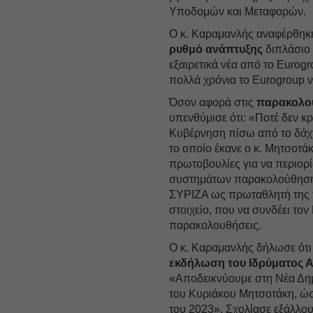
Υποδομών και Μεταφορών.
Ο κ. Καραμανλής αναφέρθηκε 
ρυθμό ανάπτυξης
διπλάσιο 
εξαιρετικά νέα από το Eurog
πολλά χρόνια το Eurogroup 
Όσον αφορά στις
παρακολο
υπενθύμισε ότι: «Ποτέ δεν κ
Κυβέρνηση πίσω από το δάχτ
το οποίο έκανε ο κ. Μητσοτά
πρωτοβουλίες για να περιορ
συστημάτων παρακολούθησης
ΣΥΡΙΖΑ ως πρωταθλητή της το
στοιχείο, που να συνδέει τ
παρακολουθήσεις.
Ο κ. Καραμανλής δήλωσε ότι
εκδήλωση του Ιδρύματος 
«Αποδεικνύουμε στη Νέα Δημο
του Κυριάκου Μητσοτάκη, ώ
του 2023». Σχολίασε εξάλλου 