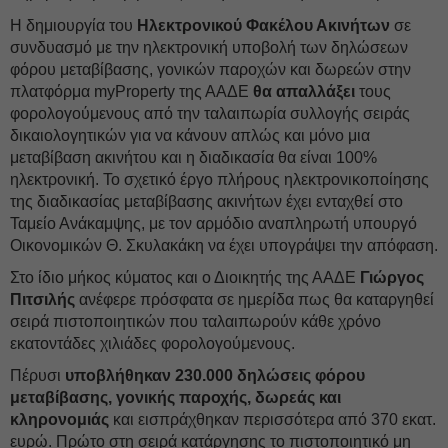
Η δημιουργία του
Ηλεκτρονικού Φακέλου Ακινήτων
σε
συνδυασμό με την ηλεκτρονική υποβολή των δηλώσεων
φόρου μεταβίβασης, γονικών παροχών και δωρεών στην
πλατφόρμα myProperty της ΑΑΔΕ
θα απαλλάξει
τους
φορολογούμενους από την ταλαιπωρία συλλογής σειράς
δικαιολογητικών για να κάνουν απλώς και μόνο μια
μεταβίβαση ακινήτου και η διαδικασία θα είναι 100%
ηλεκτρονική. Το σχετικό έργο πλήρους ηλεκτρονικοποίησης
της διαδικασίας μεταβίβασης ακινήτων έχει ενταχθεί στο
Ταμείο Ανάκαμψης, με τον αρμόδιο αναπληρωτή υπουργό
Οικονομικών Θ. Σκυλακάκη να έχει υπογράψει την απόφαση.
Στο ίδιο μήκος κύματος και ο Διοικητής της ΑΑΔΕ
Γιώργος
Πιτσιλής
ανέφερε πρόσφατα σε ημερίδα πως θα καταργηθεί
σειρά πιστοποιητικών που ταλαιπωρούν κάθε χρόνο
εκατοντάδες χιλιάδες φορολογούμενους.
Πέρυσι
υποβλήθηκαν 230.000 δηλώσεις φόρου
μεταβίβασης, γονικής παροχής, δωρεάς και
κληρονομιάς
και εισπράχθηκαν περισσότερα από 370 εκατ.
ευρώ. Πρώτο στη σειρά κατάργησης το πιστοποιητικό μη