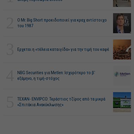
2
O Mr. Big Short προειδοποιεί για κραχ αντίστοιχο
του 1987
3
Ερχεται η «τέλεια καταιγίδα» για την τιμή του καφέ
4
NBG Securities για Metlen: Ισχυρότερο το β'
εξάμηνο, η τιμή-στόχος
5
ΤΕΧΑΝ- ENVIPCO: Τεράστιος τζίρος από τα μικρά
«Σπιτάκια Ανακύκλωσης»