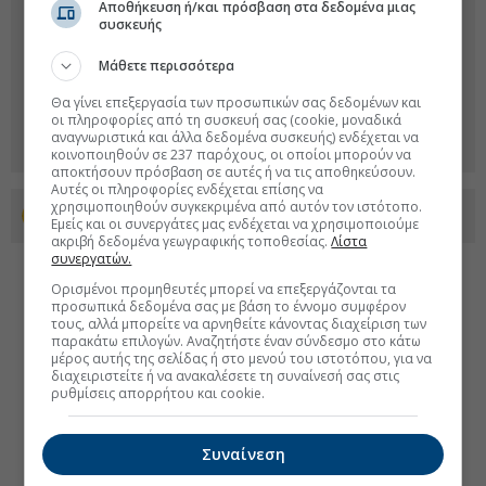
Αποθήκευση ή/και πρόσβαση στα δεδομένα μιας
συσκευής
Μάθετε περισσότερα
Θα γίνει επεξεργασία των προσωπικών σας δεδομένων και
οι πληροφορίες από τη συσκευή σας (cookie, μοναδικά
αναγνωριστικά και άλλα δεδομένα συσκευής) ενδέχεται να
κοινοποιηθούν σε 237 παρόχους, οι οποίοι μπορούν να
αποκτήσουν πρόσβαση σε αυτές ή να τις αποθηκεύσουν.
Αυτές οι πληροφορίες ενδέχεται επίσης να
χρησιμοποιηθούν συγκεκριμένα από αυτόν τον ιστότοπο.
Προσθέστε το euro2day.gr στο Discover
Εμείς και οι συνεργάτες μας ενδέχεται να χρησιμοποιούμε
ακριβή δεδομένα γεωγραφικής τοποθεσίας.
Λίστα
συνεργατών.
Ορισμένοι προμηθευτές μπορεί να επεξεργάζονται τα
προσωπικά δεδομένα σας με βάση το έννομο συμφέρον
τους, αλλά μπορείτε να αρνηθείτε κάνοντας διαχείριση των
παρακάτω επιλογών. Αναζητήστε έναν σύνδεσμο στο κάτω
μέρος αυτής της σελίδας ή στο μενού του ιστοτόπου, για να
διαχειριστείτε ή να ανακαλέσετε τη συναίνεσή σας στις
ρυθμίσεις απορρήτου και cookie.
Συναίνεση