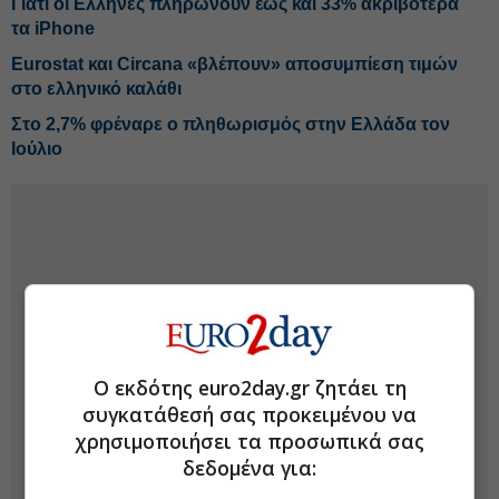
Γιατί οι Ελληνες πληρώνουν έως και 33% ακριβότερα
τα iPhone
Eurostat και Circana «βλέπουν» αποσυμπίεση τιμών
στο ελληνικό καλάθι
Στο 2,7% φρέναρε ο πληθωρισμός στην Ελλάδα τον
Ιούλιο
Ο εκδότης euro2day.gr ζητάει τη
συγκατάθεσή σας προκειμένου να
χρησιμοποιήσει τα προσωπικά σας
δεδομένα για: