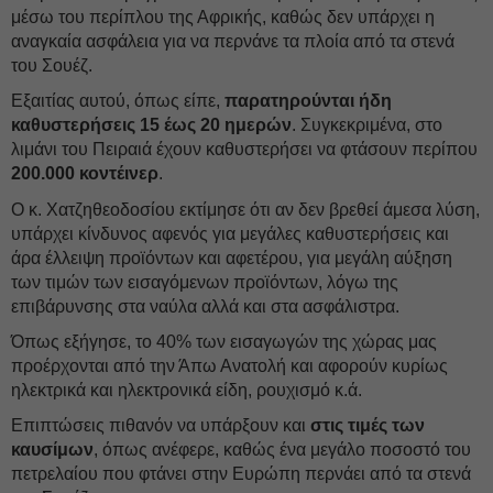
μέσω του περίπλου της Αφρικής, καθώς δεν υπάρχει η
αναγκαία ασφάλεια για να περνάνε τα πλοία από τα στενά
του Σουέζ.
Εξαιτίας αυτού, όπως είπε,
παρατηρούνται ήδη
καθυστερήσεις 15 έως 20 ημερών
. Συγκεκριμένα, στο
λιμάνι του Πειραιά έχουν καθυστερήσει να φτάσουν περίπου
200.000 κοντέινερ
.
Ο κ. Χατζηθεοδοσίου εκτίμησε ότι αν δεν βρεθεί άμεσα λύση,
υπάρχει κίνδυνος αφενός για μεγάλες καθυστερήσεις και
άρα έλλειψη προϊόντων και αφετέρου, για μεγάλη αύξηση
των τιμών των εισαγόμενων προϊόντων, λόγω της
επιβάρυνσης στα ναύλα αλλά και στα ασφάλιστρα.
Όπως εξήγησε, το 40% των εισαγωγών της χώρας μας
προέρχονται από την Άπω Ανατολή και αφορούν κυρίως
ηλεκτρικά και ηλεκτρονικά είδη, ρουχισμό κ.ά.
Επιπτώσεις πιθανόν να υπάρξουν και
στις τιμές των
καυσίμων
, όπως ανέφερε, καθώς ένα μεγάλο ποσοστό του
πετρελαίου που φτάνει στην Ευρώπη περνάει από τα στενά