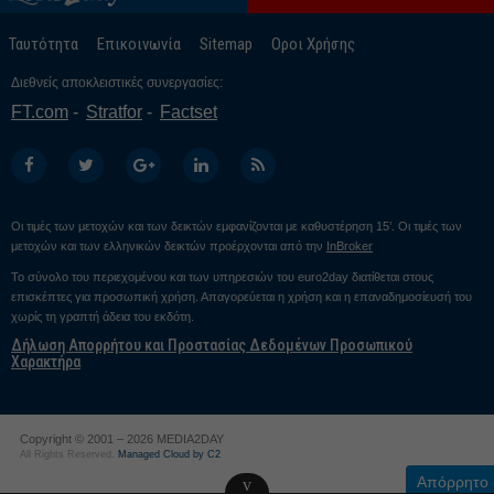
Ταυτότητα
Επικοινωνία
Sitemap
Οροι Χρήσης
Διεθνείς αποκλειστικές συνεργασίες:
FT.com
Stratfor
Factset
Οι τιμές των μετοχών και των δεικτών εμφανίζονται με καθυστέρηση 15’. Οι τιμές των
μετοχών και των ελληνικών δεικτών προέρχονται από την
InBroker
Το σύνολο του περιεχομένου και των υπηρεσιών του euro2day διατίθεται στους
επισκέπτες για προσωπική χρήση. Απαγορεύεται η χρήση και η επαναδημοσίευσή του
χωρίς τη γραπτή άδεια του εκδότη.
Δήλωση Απορρήτου και Προστασίας Δεδομένων Προσωπικού
Χαρακτήρα
Copyright © 2001 – 2026 MEDIA2DAY
All Rights Reserved.
Managed Cloud by C2
Απόρρητο
v