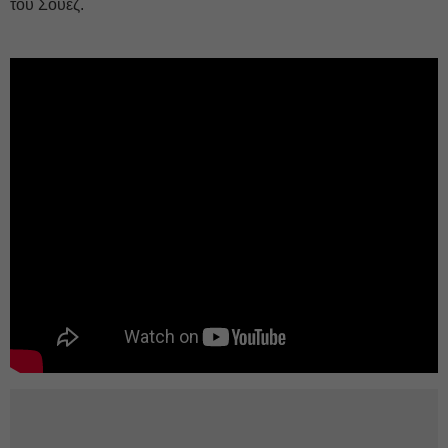
του Σουέζ.