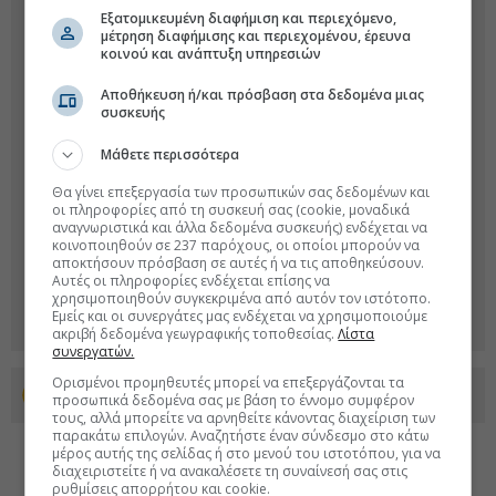
Εξατομικευμένη διαφήμιση και περιεχόμενο,
μέτρηση διαφήμισης και περιεχομένου, έρευνα
κοινού και ανάπτυξη υπηρεσιών
Αποθήκευση ή/και πρόσβαση στα δεδομένα μιας
συσκευής
Μάθετε περισσότερα
Θα γίνει επεξεργασία των προσωπικών σας δεδομένων και
οι πληροφορίες από τη συσκευή σας (cookie, μοναδικά
αναγνωριστικά και άλλα δεδομένα συσκευής) ενδέχεται να
κοινοποιηθούν σε 237 παρόχους, οι οποίοι μπορούν να
αποκτήσουν πρόσβαση σε αυτές ή να τις αποθηκεύσουν.
Αυτές οι πληροφορίες ενδέχεται επίσης να
χρησιμοποιηθούν συγκεκριμένα από αυτόν τον ιστότοπο.
Εμείς και οι συνεργάτες μας ενδέχεται να χρησιμοποιούμε
ακριβή δεδομένα γεωγραφικής τοποθεσίας.
Λίστα
συνεργατών.
Ορισμένοι προμηθευτές μπορεί να επεξεργάζονται τα
Προσθέστε το euro2day.gr στο Discover
προσωπικά δεδομένα σας με βάση το έννομο συμφέρον
τους, αλλά μπορείτε να αρνηθείτε κάνοντας διαχείριση των
παρακάτω επιλογών. Αναζητήστε έναν σύνδεσμο στο κάτω
μέρος αυτής της σελίδας ή στο μενού του ιστοτόπου, για να
διαχειριστείτε ή να ανακαλέσετε τη συναίνεσή σας στις
ρυθμίσεις απορρήτου και cookie.