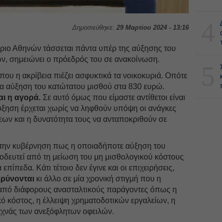
4
Δημοσιεύθηκε:
29 Μαρτίου 2024 - 13:16
ριο Αθηνών τάσσεται πάντα υπέρ της αύξησης του
ν, σημειώνει ο πρόεδρός του σε ανακοίνωση.
5
που η ακρίβεια πιέζει ασφυκτικά τα νοικοκυριά. Οπότε
έα αύξηση του κατώτατου μισθού στα 830 ευρώ.
αι η αγορά.
Σε αυτό όμως που είμαστε αντίθετοι είναι
αύξηση έρχεται χωρίς να ληφθούν υπόψη οι ανάγκες
εων και η δυνατότητα τους να ανταποκριθούν σε
 την κυβέρνηση πως η οποιαδήποτε αύξηση του
οδευτεί από τη μείωση του μη μισθολογικού κόστους
πίπεδα. Κάτι τέτοιο δεν έγινε και οι επιχειρήσεις,
αρύνονται
κι άλλο σε μία χρονική στιγμή που η
ι από διάφορους ανασταλτικούς παράγοντες όπως η
ικό κόστος, η έλλειψη χρηματοδοτικών εργαλείων, η
αχνάς των ανεξόφλητων οφειλών.