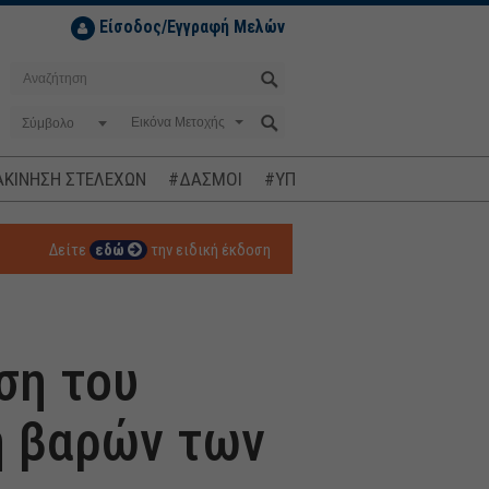
Είσοδος/Εγγραφή Μελών
Σύμβολο
ΚΙΝΗΣΗ ΣΤΕΛΕΧΩΝ
#ΔΑΣΜΟΙ
#ΥΠΟΚΛΟΠΕΣ
#ΠΛΗΘΩΡΙΣΜ
Δείτε
εδώ
την ειδική έκδοση
ση του
η βαρών των