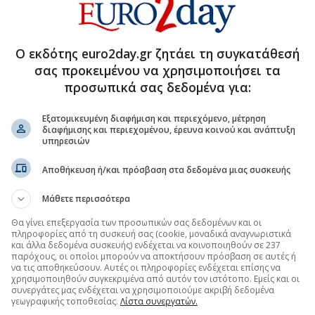
στα 187 δισ., ο διάμεσος μισθός στα €18.000
ή φορολογικών δηλώσεων ζητάει το ΕΕΑ
Ο εκδότης euro2day.gr ζητάει τη συγκατάθεσή
ει» την ανάπτυξη της οικονομίας
σας προκειμένου να χρησιμοποιήσει τα
προσωπικά σας δεδομένα για:
Εξατομικευμένη διαφήμιση και περιεχόμενο, μέτρηση
διαφήμισης και περιεχομένου, έρευνα κοινού και ανάπτυξη
.gr στο Discover
υπηρεσιών
Αποθήκευση ή/και πρόσβαση στα δεδομένα μιας συσκευής
Μάθετε περισσότερα
Θα γίνει επεξεργασία των προσωπικών σας δεδομένων και οι
πληροφορίες από τη συσκευή σας (cookie, μοναδικά αναγνωριστικά
και άλλα δεδομένα συσκευής) ενδέχεται να κοινοποιηθούν σε 237
παρόχους, οι οποίοι μπορούν να αποκτήσουν πρόσβαση σε αυτές ή
να τις αποθηκεύσουν. Αυτές οι πληροφορίες ενδέχεται επίσης να
χρησιμοποιηθούν συγκεκριμένα από αυτόν τον ιστότοπο. Εμείς και οι
συνεργάτες μας ενδέχεται να χρησιμοποιούμε ακριβή δεδομένα
γεωγραφικής τοποθεσίας.
Λίστα συνεργατών.