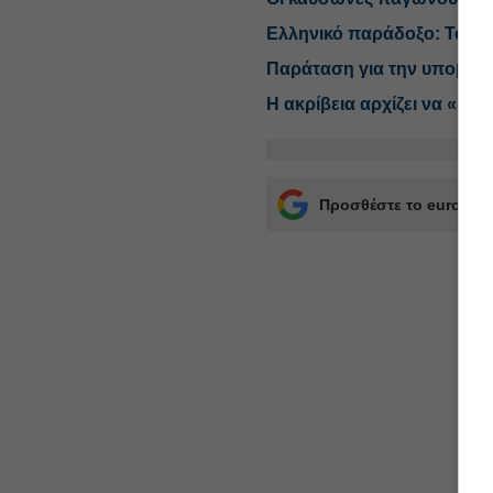
Ελληνικό παράδοξο: Το ΧΑ 
Παράταση για την υποβολ
Η ακρίβεια αρχίζει να «κόβ
Προσθέστε το euro2day