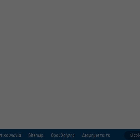
πικοινωνία
Sitemap
Οροι Χρήσης
Διαφημιστείτε
Είσο