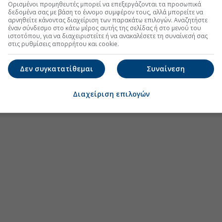
Ορισμένοι προμηθευτές μπορεί να επεξεργάζονται τα προσωπικά
δεδομένα σας με βάση το έννομο συμφέρον τους, αλλά μπορείτε να
αρνηθείτε κάνοντας διαχείριση των παρακάτω επιλογών. Αναζητήστε
έναν σύνδεσμο στο κάτω μέρος αυτής της σελίδας ή στο μενού του
ιστοτόπου, για να διαχειριστείτε ή να ανακαλέσετε τη συναίνεσή σας
στις ρυθμίσεις απορρήτου και cookie.
Δεν συγκατατίθεμαι
Συναίνεση
Διαχείριση επιλογών