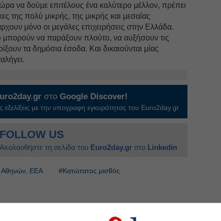
ώρα να δούμε επιτέλους ένα καλύτερο μέλλον, πρέπει
γκες της πολύ μικρής, της μικρής και μεσαίας
άρχουν μόνο οι μεγάλες επιχειρήσεις στην Ελλάδα.
ου μπορούν να παράξουν πλούτο, να αυξήσουν τις
ίξουν τα δημόσια έσοδα. Και δικαιούνται μίας
αλήγει.
uro2day.gr
στο
Google Discover!
 εξελίξεις με την υπογραφη εγκυρότητας του Euro2day.gr
FOLLOW US
Ακολουθήστε τη σελίδα του
Euro2day.gr
στο
Linkedin
ο Αθηνών, ΕΕΑ
#Κατώτατος μισθός
 μισθούς και ζεσταίνουν την ακρίβεια