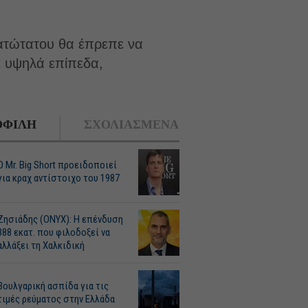
ατώτατου θα έπρεπε να
ε υψηλά επίπεδα,
ΦΙΛΗ
ΣΧΟΛΙΑΣΜΕΝΑ
O Mr. Big Short προειδοποιεί
για κραχ αντίστοιχο του 1987
Ζησιάδης (ONYX): Η επένδυση
388 εκατ. που φιλοδοξεί να
αλλάξει τη Χαλκιδική
Βουλγαρική ασπίδα για τις
τιμές ρεύματος στην Ελλάδα