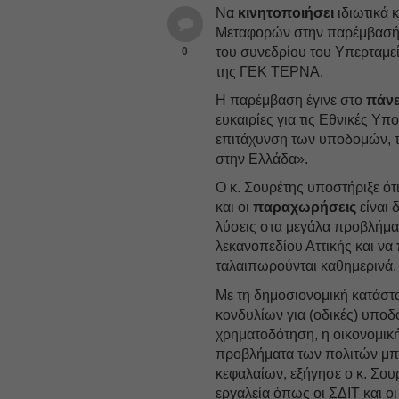
Να
κινητοποιήσει
ιδιωτικά 
Μεταφορών στην παρέμβασή τ
του συνεδρίου του Υπερταμεί
0
της ΓΕΚ ΤΕΡΝΑ.
Η παρέμβαση έγινε στο
πάν
ευκαιρίες για τις Εθνικές Υπ
επιτάχυνση των υποδομών, 
στην Ελλάδα».
Ο κ. Σουρέτης υποστήριξε ότ
και οι
παραχωρήσεις
είναι 
λύσεις στα μεγάλα προβλήμα
λεκανοπεδίου Αττικής και να
ταλαιπωρούνται καθημερινά.
Με τη δημοσιονομική κατάστ
κονδυλίων για (οδικές) υποδ
χρηματοδότηση, η οικονομικ
προβλήματα των πολιτών μπ
κεφαλαίων, εξήγησε ο κ. Σου
εργαλεία όπως οι ΣΔΙΤ και 