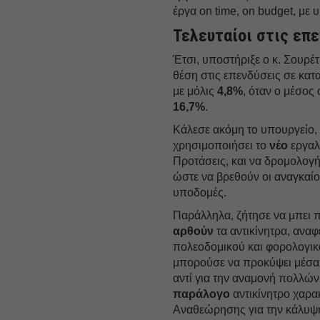
έργα on time, on budget, με 
Τελευταίοι στις επ
Έτσι, υποστήριξε ο κ. Σουρ
θέση στις επενδύσεις σε κα
με μόλις
4,8%
, όταν ο μέσος
16,7%
.
Κάλεσε ακόμη το υπουργείο, 
χρησιμοποιήσει το
νέο
εργαλ
Προτάσεις, και να δρομολογή
ώστε να βρεθούν οι αναγκαίοι
υποδομές.
Παράλληλα, ζήτησε να μπει π
αρθούν
τα αντικίνητρα, ανα
πολεοδομικού και φορολογικ
μπορούσε να προκύψει μέσα 
αντί για την αναμονή πολλών
παράλογο
αντικίνητρο χαρ
Αναθεώρησης για την κάλυψ