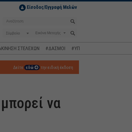
Είσοδος/Εγγραφή Μελών
Σύμβολο
ΚΙΝΗΣΗ ΣΤΕΛΕΧΩΝ
#ΔΑΣΜΟΙ
#ΥΠΟΚΛΟΠΕΣ
#ΠΛΗΘΩΡΙΣΜ
Δείτε
εδώ
την ειδική έκδοση
μπορεί να