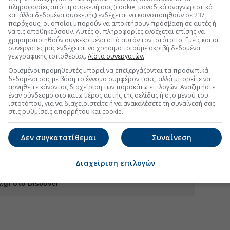
πληροφορίες από τη συσκευή σας (cookie, μοναδικά αναγνωριστικά
και άλλα δεδομένα συσκευής) ενδέχεται να κοινοποιηθούν σε 237
παρόχους, οι οποίοι μπορούν να αποκτήσουν πρόσβαση σε αυτές ή
αιρείες
#Υπουργείο Υποδομών
να τις αποθηκεύσουν. Αυτές οι πληροφορίες ενδέχεται επίσης να
χρησιμοποιηθούν συγκεκριμένα από αυτόν τον ιστότοπο. Εμείς και οι
συνεργάτες μας ενδέχεται να χρησιμοποιούμε ακριβή δεδομένα
γεωγραφικής τοποθεσίας.
Λίστα συνεργατών.
Ορισμένοι προμηθευτές μπορεί να επεξεργάζονται τα προσωπικά
ρό) χτύπημα και τα γκάλοπ-Τα ψιλά γράμματα
δεδομένα σας με βάση το έννομο συμφέρον τους, αλλά μπορείτε να
bo, ΕΛΠΕ, ΓΕΚ Τέρνα
αρνηθείτε κάνοντας διαχείριση των παρακάτω επιλογών. Αναζητήστε
έναν σύνδεσμο στο κάτω μέρος αυτής της σελίδας ή στο μενού του
νά κάλυψη η UBS, υψηλό περιθώριο ανόδου
ιστοτόπου, για να διαχειριστείτε ή να ανακαλέσετε τη συναίνεσή σας
στις ρυθμίσεις απορρήτου και cookie.
ια ασφαλή χρήση των ηλεκτρικών πατινιών
κευή εργοστασίου ρεύματος στη Λάρισα
Δεν συγκατατίθεμαι
Συναίνεση
Διαχείριση επιλογών
.gr στο Discover