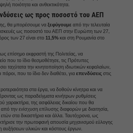
υψηλή ποιότητα και ανθεκτικότητα.
ενδύσεις ως προς ποσοστό του ΑΕΠ
έτης, θα μπορέσουμε να
ξεφύγουμε
από την τελευταία
τασκευές ως ποσοστό του ΑΕΠ στην Ευρώπη των 27,
 όρος των 27 είναι στο
11,5%
και στη Ρουμανία στο
ως επίσημο εκφραστή της Πολιτείας, να
είο που το ίδιο θεσμοθέτησε, τις Πρότυπες
σει ταχύτατα την κινητοποίηση ιδιωτικών κεφαλαίων,
 πόροι, που το ίδιο δεν διαθέτει, για
επενδύσεις
στις
ροτεραιότητα στα έργα, να δοθούν κίνητρα και να
φέροντας ως παραδείγματα κινήτρων ρυθμίσεις
ού χαρακτήρα, της ασφάλειας δικαίου που θα
από την ενίσχυση επίλυσης διαφορών με διαιτησία,
 ετών στα δικαστήρια και άλλα. Ταυτόχρονα, ως
ακτήρισε την πρωτοφανή απουσία μηχανισμού εύλογης
η αυξήσεων υλικών και κόστους έργων.