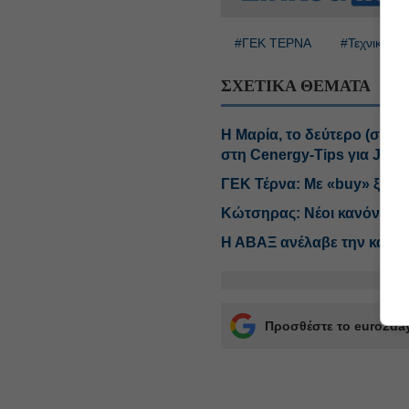
#ΓΕΚ ΤΕΡΝΑ
#Τεχνικές ετ
ΣΧΕΤΙΚΑ ΘΕΜΑΤΑ
Η Μαρία, το δεύτερο (σκλη
στη Cenergy-Tips για Jum
ΓΕΚ Τέρνα: Με «buy» ξεκι
Κώτσηρας: Νέοι κανόνες γ
Η ΑΒΑΞ ανέλαβε την κατασ
Προσθέστε το euro2day