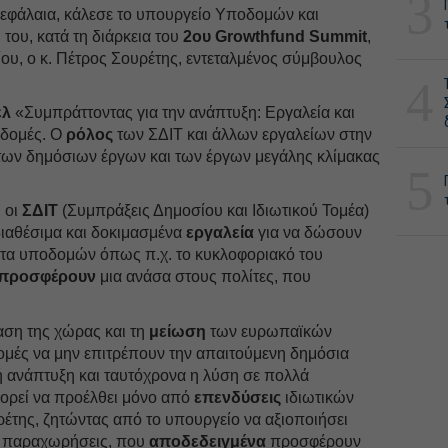
3
κεφάλαια, κάλεσε το υπουργείο Υποδομών και
ου, κατά τη διάρκεια του
2ου Growthfund Summit
,
ου, ο κ. Πέτρος Σουρέτης, εντεταλμένος σύμβουλος
4
ελ
«Συμπράττοντας για την ανάπτυξη: Εργαλεία και
οδομές. O
ρόλος
των ΣΔΙΤ και άλλων εργαλείων στην
των δημόσιων έργων και των έργων μεγάλης κλίμακας
5
ι οι
ΣΔΙΤ
(Συμπράξεις Δημοσίου και Ιδιωτικού Τομέα)
διαθέσιμα και δοκιμασμένα
εργαλεία
για να δώσουν
τα υποδομών όπως π.χ. το κυκλοφοριακό του
προσφέρουν
μια ανάσα στους πολίτες, που
αση της χώρας και τη
μείωση
των ευρωπαϊκών
ομές να μην επιτρέπουν την απαιτούμενη δημόσια
ή ανάπτυξη και ταυτόχρονα η λύση σε πολλά
ορεί να προέλθει μόνο από
επενδύσεις
ιδιωτικών
ρέτης, ζητώντας από το υπουργείο να αξιοποιήσει
οι παραχωρήσεις, που
αποδεδειγμένα
προσφέρουν