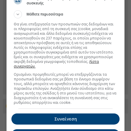
συσκευής
Μάθετε περισσότερα
Θα γίνει επεξεργασία των προσωπικών σας δεδομένων και
οι πληροφορίες από τη συσκευή σας (cookie, μοναδικά
αναγνωριστικά και άλλα δεδομένα συσκευής) ενδέχεται να
κοινοποιηθούν σε 237 παρόχους, οι οποίοι μπορούν να
αποκτήσουν πρόσβαση σε αυτές ή να τις αποθηκεύσουν.
Αυτές οι πληροφορίες ενδέχεται επίσης να
χρησιμοποιηθούν συγκεκριμένα από αυτόν τον ιστότοπο.
Εμείς και οι συνεργάτες μας ενδέχεται να χρησιμοποιούμε
ακριβή δεδομένα γεωγραφικής τοποθεσίας.
Λίστα
συνεργατών.
Ορισμένοι προμηθευτές μπορεί να επεξεργάζονται τα
προσωπικά δεδομένα σας με βάση το έννομο συμφέρον
τους, αλλά μπορείτε να αρνηθείτε κάνοντας διαχείριση των
παρακάτω επιλογών. Αναζητήστε έναν σύνδεσμο στο κάτω
μέρος αυτής της σελίδας ή στο μενού του ιστοτόπου, για να
διαχειριστείτε ή να ανακαλέσετε τη συναίνεσή σας στις
ρυθμίσεις απορρήτου και cookie.
Προσθέστε το euro2day.gr στο Discover
Συναίνεση