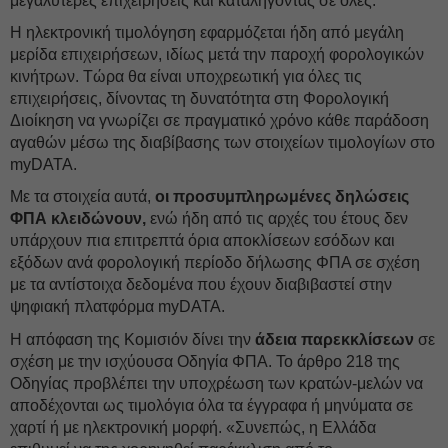
μεγαλύτερες επιχειρήσεις και καταλήγοντας σε όλες.
Η ηλεκτρονική τιμολόγηση εφαρμόζεται ήδη από μεγάλη
μερίδα επιχειρήσεων, ιδίως μετά την παροχή φορολογικών
κινήτρων. Τώρα θα είναι υποχρεωτική για όλες τις
επιχειρήσεις, δίνοντας τη δυνατότητα στη Φορολογική
Διοίκηση να γνωρίζει σε πραγματικό χρόνο κάθε παράδοση
αγαθών μέσω της διαβίβασης των στοιχείων τιμολογίων στο
myDATA.
Με τα στοιχεία αυτά,
οι προσυμπληρωμένες δηλώσεις
ΦΠΑ κλειδώνουν,
ενώ ήδη από τις αρχές του έτους δεν
υπάρχουν πια επιτρεπτά όρια αποκλίσεων εσόδων και
εξόδων ανά φορολογική περίοδο δήλωσης ΦΠΑ σε σχέση
με τα αντίστοιχα δεδομένα που έχουν διαβιβαστεί στην
ψηφιακή πλατφόρμα myDATA.
Η απόφαση της Κομισιόν δίνει την
άδεια παρεκκλίσεων
σε
σχέση με την ισχύουσα Οδηγία ΦΠΑ. Το άρθρο 218 της
Οδηγίας προβλέπει την υποχρέωση των κρατών-μελών να
αποδέχονται ως τιμολόγια όλα τα έγγραφα ή μηνύματα σε
χαρτί ή με ηλεκτρονική μορφή. «Συνεπώς, η Ελλάδα