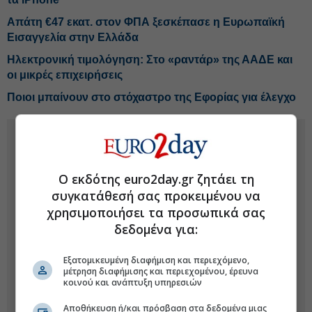
Απάτη €47 εκατ. στον ΦΠΑ ξεσκέπασε η Ευρωπαϊκή
Εισαγγελία στην Ελλάδα
Ηλεκτρονική τιμολόγηση: Στο «ραντάρ» της ΑΑΔΕ και
οι μικρές επιχειρήσεις
Ποιοι μπαίνουν στο στόχαστρο της Εφορίας για έλεγχο
Ο εκδότης euro2day.gr ζητάει τη
συγκατάθεσή σας προκειμένου να
χρησιμοποιήσει τα προσωπικά σας
δεδομένα για:
Εξατομικευμένη διαφήμιση και περιεχόμενο,
μέτρηση διαφήμισης και περιεχομένου, έρευνα
κοινού και ανάπτυξη υπηρεσιών
Αποθήκευση ή/και πρόσβαση στα δεδομένα μιας