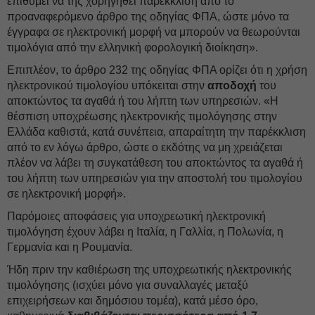
επιθυμεί να της χορηγηθεί παρέκκλιση από το
προαναφερόμενο άρθρο της οδηγίας ΦΠΑ, ώστε μόνο τα
έγγραφα σε ηλεκτρονική μορφή να μπορούν να θεωρούνται
τιμολόγια από την ελληνική φορολογική διοίκηση».
Επιπλέον, το άρθρο 232 της οδηγίας ΦΠΑ ορίζει ότι η χρήση
ηλεκτρονικού τιμολογίου υπόκειται στην
αποδοχή
του
αποκτώντος τα αγαθά ή του λήπτη των υπηρεσιών. «Η
θέσπιση υποχρέωσης ηλεκτρονικής τιμολόγησης στην
Ελλάδα καθιστά, κατά συνέπεια, απαραίτητη την παρέκκλιση
από το εν λόγω άρθρο, ώστε ο εκδότης να μη χρειάζεται
πλέον να λάβει τη συγκατάθεση του αποκτώντος τα αγαθά ή
του λήπτη των υπηρεσιών για την αποστολή του τιμολογίου
σε ηλεκτρονική μορφή».
Παρόμοιες αποφάσεις για υποχρεωτική ηλεκτρονική
τιμολόγηση έχουν λάβει η Ιταλία, η Γαλλία, η Πολωνία, η
Γερμανία και η Ρουμανία.
Ήδη πριν την καθιέρωση της υποχρεωτικής ηλεκτρονικής
τιμολόγησης (ισχύει μόνο για συναλλαγές μεταξύ
επιχειρήσεων και δημόσιου τομέα), κατά μέσο όρο,