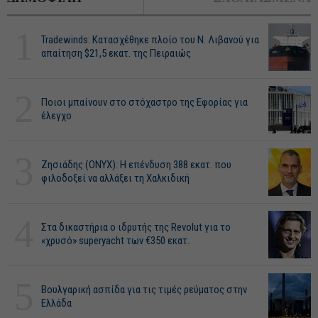
1
Tradewinds: Κατασχέθηκε πλοίο του Ν. Λιβανού για
απαίτηση $21,5 εκατ. της Πειραιώς
2
Ποιοι μπαίνουν στο στόχαστρο της Εφορίας για
έλεγχο
3
Ζησιάδης (ONYX): Η επένδυση 388 εκατ. που
φιλοδοξεί να αλλάξει τη Χαλκιδική
4
Στα δικαστήρια ο ιδρυτής της Revolut για το
«χρυσό» superyacht των €350 εκατ.
5
Βουλγαρική ασπίδα για τις τιμές ρεύματος στην
Ελλάδα