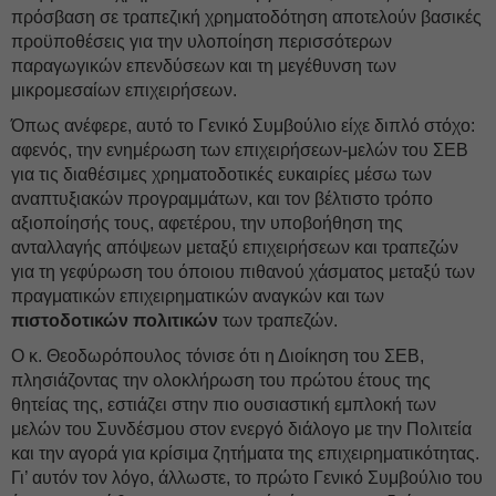
πρόσβαση σε τραπεζική χρηματοδότηση αποτελούν βασικές
προϋποθέσεις για την υλοποίηση περισσότερων
παραγωγικών επενδύσεων και τη μεγέθυνση των
μικρομεσαίων επιχειρήσεων.
Όπως ανέφερε, αυτό το Γενικό Συμβούλιο είχε διπλό στόχο:
αφενός, την ενημέρωση των επιχειρήσεων-μελών του ΣΕΒ
για τις διαθέσιμες χρηματοδοτικές ευκαιρίες μέσω των
αναπτυξιακών προγραμμάτων, και τον βέλτιστο τρόπο
αξιοποίησής τους, αφετέρου, την υποβοήθηση της
ανταλλαγής απόψεων μεταξύ επιχειρήσεων και τραπεζών
για τη γεφύρωση του όποιου πιθανού χάσματος μεταξύ των
πραγματικών επιχειρηματικών αναγκών και των
πιστοδοτικών πολιτικών
των τραπεζών.
Ο κ. Θεοδωρόπουλος τόνισε ότι η Διοίκηση του ΣΕΒ,
πλησιάζοντας την ολοκλήρωση του πρώτου έτους της
θητείας της, εστιάζει στην πιο ουσιαστική εμπλοκή των
μελών του Συνδέσμου στον ενεργό διάλογο με την Πολιτεία
και την αγορά για κρίσιμα ζητήματα της επιχειρηματικότητας.
Γι’ αυτόν τον λόγο, άλλωστε, το πρώτο Γενικό Συμβούλιο του