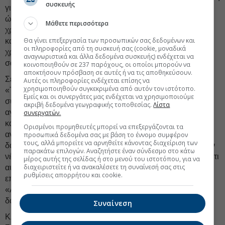
συσκευής
για ενημέρωση και εκπαίδευση των μικρών επιχειρήσεων
ώστε να μπορέσουν να επωφεληθούν των δυνατοτήτων
Μάθετε περισσότερα
χρηματοδότησης που παρουσιάζει το τραπεζικό σύστημα,
Θα γίνει επεξεργασία των προσωπικών σας δεδομένων και
καθώς τα στατιστικά δείχνουν ότι το ποσοστό
οι πληροφορίες από τη συσκευή σας (cookie, μοναδικά
χρηματοδότησης που αντλούν για επενδύσεις, υπολείπεται
αναγνωριστικά και άλλα δεδομένα συσκευής) ενδέχεται να
σαφώς του ευρωπαϊκού μέσου όρου.
κοινοποιηθούν σε 237 παρόχους, οι οποίοι μπορούν να
αποκτήσουν πρόσβαση σε αυτές ή να τις αποθηκεύσουν.
Σε ερώτημα αναφορικά με
τη «δεύτερη ευκαιρία»
και τον
Αυτές οι πληροφορίες ενδέχεται επίσης να
χρησιμοποιηθούν συγκεκριμένα από αυτόν τον ιστότοπο.
«Τειρεσία», επισημάνθηκε πως ναι μεν η πιστοληπτική
Εμείς και οι συνεργάτες μας ενδέχεται να χρησιμοποιούμε
συμπεριφορά του οφειλέτη στο παρελθόν δεν μπορεί να
ακριβή δεδομένα γεωγραφικής τοποθεσίας.
Λίστα
αγνοηθεί, ειδικά όταν πρόκειται για στρατηγικούς
συνεργατών.
κακοπληρωτές, ωστόσο για οφειλέτες που στο παρελθόν
Ορισμένοι προμηθευτές μπορεί να επεξεργάζονται τα
αντιμετώπισαν συγκυριακές δυσκολίες εξυπηρέτησης του
προσωπικά δεδομένα σας με βάση το έννομο συμφέρον
τους, αλλά μπορείτε να αρνηθείτε κάνοντας διαχείριση των
δανεισμού τους, οι Τράπεζες είναι έτοιμες να υποστηρίξουν
παρακάτω επιλογών. Αναζητήστε έναν σύνδεσμο στο κάτω
νέες επιχειρηματικές προσπάθειες, υπό την προϋπόθεση ότι
μέρος αυτής της σελίδας ή στο μενού του ιστοτόπου, για να
διαχειριστείτε ή να ανακαλέσετε τη συναίνεσή σας στις
αυτές βασίζονται σε ρεαλιστικά και τεκμηριωμένα
ρυθμίσεις απορρήτου και cookie.
επιχειρηματικά σχέδια. Επιπλέον, τονίστηκε η σημασία του
«Λευκού Τειρεσία», στη διαμόρφωση του θετικού
δανειοληπτικού προφίλ των επιχειρήσεων.
Συναίνεση
Κλείνοντας την εκδήλωση, ο Πρόεδρος του Διοικητικού