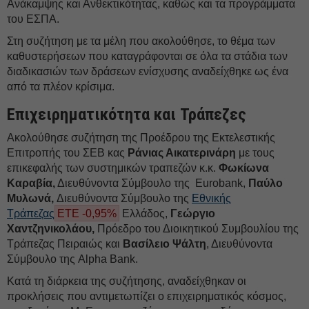
Ανάκαμψης και Ανθεκτικότητας, καθώς και τα προγράμματα
του ΕΣΠΑ.
Στη συζήτηση με τα μέλη που ακολούθησε, το θέμα των
καθυστερήσεων που καταγράφονται σε όλα τα στάδια των
διαδικασιών των δράσεων ενίσχυσης αναδείχθηκε ως ένα
από τα πλέον κρίσιμα.
Επιχειρηματικότητα και Τράπεζες
Ακολούθησε συζήτηση της Προέδρου της Εκτελεστικής
Επιτροπής του ΣΕΒ κας
Ράνιας Αικατερινάρη
με τους
επικεφαλής των συστημικών τραπεζών κ.κ.
Φωκίωνα
Καραβία,
Διευθύνοντα Σύμβουλο της Eurobank,
Παύλο
Μυλωνά,
Διευθύνοντα Σύμβουλο της
Εθνικής
Τράπεζας
ΕΤΕ -0,95%
Ελλάδος,
Γεώργιο
Χαντζηνικολάου,
Πρόεδρο του Διοικητικού Συμβουλίου της
Τράπεζας Πειραιώς και
Βασίλειο Ψάλτη
, Διευθύνοντα
Σύμβουλο της Alpha Βank.
Κατά τη διάρκεια της συζήτησης, αναδείχθηκαν οι
προκλήσεις που αντιμετωπίζει ο επιχειρηματικός κόσμος,