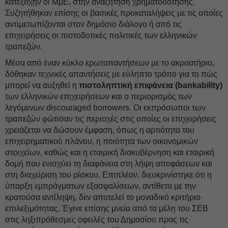
κατεξοχήν οι ΜμΕ, στην αναζήτηση χρηματοδότησης.
Συζητήθηκαν επίσης οι βασικές προκαταλήψεις με τις οποίες
αντιμετωπίζονται στον δημόσιο διάλογο ή από τις
επιχειρήσεις οι πιστοδοτικές πολιτικές των ελληνικών
τραπεζών.
Μέσα από έναν κύκλο ερωταπαντήσεων με το ακροατήριο,
δόθηκαν τεχνικές απαντήσεις με εύληπτο τρόπο για το πώς
μπορεί να αυξηθεί η
πιστοληπτική επιφάνεια (bankability)
των ελληνικών επιχειρήσεων και ο περιορισμός των
λεγόμενων discouraged borrowers. Οι εκπρόσωποι των
τραπεζών φώτισαν τις περιοχές στις οποίες οι επιχειρήσεις
χρειάζεται να δώσουν έμφαση, όπως η αρτιότητα του
επιχειρηματικού πλάνου, η ποιότητα των οικονομικών
στοιχείων, καθώς και η εταιρική διακυβέρνηση και εταιρική
δομή που ενισχύει τη διαφάνεια στη λήψη αποφάσεων και
στη διαχείριση του ρίσκου. Επιπλέον, διευκρινίστηκε ότι η
ύπαρξη εμπράγματων εξασφαλίσεων, αντίθετα με την
κρατούσα αντίληψη, δεν αποτελεί το μοναδικό κριτήριο
επιλεξιμότητας. Έγινε επίσης μνεία από τα μέλη του ΣΕΒ
στις ληξιπρόθεσμες οφειλές του Δημοσίου προς τις