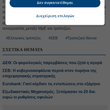
Συμβουλίου του ΣΕΒ κ.
Σπύρος Θεοδωρόπουλος
Δεν συγκατατίθεμαι
επαναβεβαίωσε την πρόθεση του Συνδέσμου να εστιάσει σε
πρωτοβουλίες ενημέρωσης των μελών του, διατυπώνοντας
Διαχείριση επιλογών
παράλληλα την ελπίδα η προχθεσινή συζήτηση να
αποτελέσει ευκαιρία για ενίσχυση της εμπιστοσύνης και της
συνεργασίας μεταξύ ΜμΕ και τραπεζών.
#Ελληνικές τράπεζες
#ΣΕΒ
#Τραπεζικά δάνεια
ΣΧΕΤΙΚΑ ΘΕΜΑΤΑ
ΔΕΘ: Οι φορολογικές παρεμβάσεις που ζητά η αγορά
ΣΕΒ: Η κυβερνοασφάλεια περνά στον πυρήνα της
επιχειρησιακής στρατηγικής
Eurobank: Γιατί κέρδισε τις εντυπώσεις στο εξάμηνο
Εξωδικαστικός Μηχανισμός: Ξεπέρασαν τα 20 δισ.
ευρώ οι ρυθμίσεις οφειλών