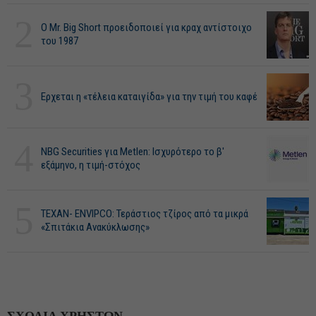
2
O Mr. Big Short προειδοποιεί για κραχ αντίστοιχο
του 1987
3
Ερχεται η «τέλεια καταιγίδα» για την τιμή του καφέ
4
NBG Securities για Metlen: Ισχυρότερο το β'
εξάμηνο, η τιμή-στόχος
5
ΤΕΧΑΝ- ENVIPCO: Τεράστιος τζίρος από τα μικρά
«Σπιτάκια Ανακύκλωσης»