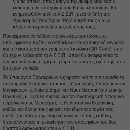
για τις οποίες, όπως και για την ακριβή διαδικασία
έκδοσης των εισιτηρίων που θα τις αξιοποιούν, θα
ενημερωθούν από το Α.Σ.Ε.Π., μετά τη λήξη της
προθεσμίας που έχουν στη διάθεσή τους για να
κλείσουν το ραντεβού της εξέτασής τους.
Προκειμένου να λάβουν τις ανωτέρω εκπτώσεις, οι
υποψήφιοι θα πρέπει να επιδείξουν ταυτοποιητικό έγγραφο
και την εκτύπωση του γραμμωτού κώδικα (QR Code), που
θα έχουν λάβει από το Α.Σ.Ε.Π., όπου θα αναφέρονται το
ονοματεπώνυμο, η ημέρα, η ώρα και ο τόπος εξέτασης, που
θα έχουν επιλέξει.
Το Υπουργείο Εσωτερικών ευχαριστεί για τη συνεργασία τα
συναρμόδια Υπουργεία και τους Υπουργούς Υποδομών και
Μεταφορών, κ. Χρίστο Δήμα, και Ναυτιλίας και Νησιωτικής
Πολιτικής, κ. Βασίλη Κικίλια, και τον Αναπληρωτή Υπουργό
αρμόδιο για τις Μεταφορές, κ. Κωνσταντίνο Κυρανάκη,
καθώς και όλους τους φορείς του ιδιωτικού τομέα που
απέδειξαν άμεσα την εταιρική κοινωνική τους ευθύνη,
διευκολύνοντας τη μετακίνηση των υποψηφίων του 2ου
Γραπτού Διαγωνισμού του Α.Σ.Ε.Π. .