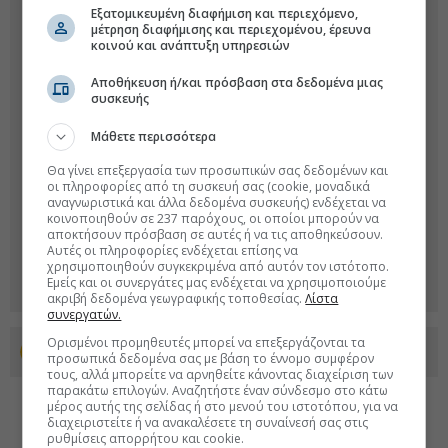
Εξατομικευμένη διαφήμιση και περιεχόμενο,
μέτρηση διαφήμισης και περιεχομένου, έρευνα
κοινού και ανάπτυξη υπηρεσιών
Αποθήκευση ή/και πρόσβαση στα δεδομένα μιας
συσκευής
Μάθετε περισσότερα
Θα γίνει επεξεργασία των προσωπικών σας δεδομένων και
οι πληροφορίες από τη συσκευή σας (cookie, μοναδικά
αναγνωριστικά και άλλα δεδομένα συσκευής) ενδέχεται να
κοινοποιηθούν σε 237 παρόχους, οι οποίοι μπορούν να
αποκτήσουν πρόσβαση σε αυτές ή να τις αποθηκεύσουν.
Αυτές οι πληροφορίες ενδέχεται επίσης να
χρησιμοποιηθούν συγκεκριμένα από αυτόν τον ιστότοπο.
Εμείς και οι συνεργάτες μας ενδέχεται να χρησιμοποιούμε
ακριβή δεδομένα γεωγραφικής τοποθεσίας.
Λίστα
συνεργατών.
Ορισμένοι προμηθευτές μπορεί να επεξεργάζονται τα
Προσθέστε το euro2day.gr στο Discover
προσωπικά δεδομένα σας με βάση το έννομο συμφέρον
τους, αλλά μπορείτε να αρνηθείτε κάνοντας διαχείριση των
παρακάτω επιλογών. Αναζητήστε έναν σύνδεσμο στο κάτω
μέρος αυτής της σελίδας ή στο μενού του ιστοτόπου, για να
διαχειριστείτε ή να ανακαλέσετε τη συναίνεσή σας στις
ρυθμίσεις απορρήτου και cookie.