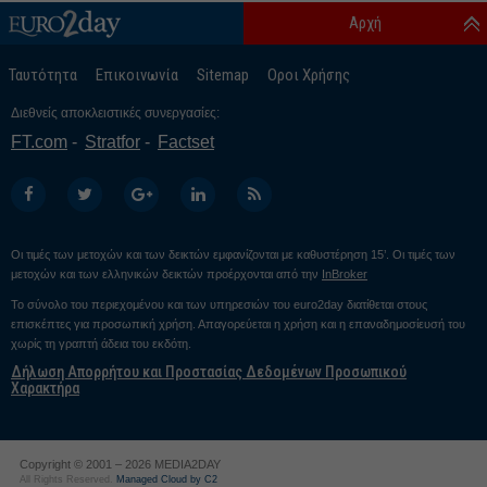
Αρχή
Ταυτότητα
Επικοινωνία
Sitemap
Οροι Χρήσης
Διεθνείς αποκλειστικές συνεργασίες:
FT.com
Stratfor
Factset
Οι τιμές των μετοχών και των δεικτών εμφανίζονται με καθυστέρηση 15’. Οι τιμές των
μετοχών και των ελληνικών δεικτών προέρχονται από την
InBroker
Το σύνολο του περιεχομένου και των υπηρεσιών του euro2day διατίθεται στους
επισκέπτες για προσωπική χρήση. Απαγορεύεται η χρήση και η επαναδημοσίευσή του
χωρίς τη γραπτή άδεια του εκδότη.
Δήλωση Απορρήτου και Προστασίας Δεδομένων Προσωπικού
Χαρακτήρα
Copyright © 2001 – 2026 MEDIA2DAY
All Rights Reserved.
Managed Cloud by C2