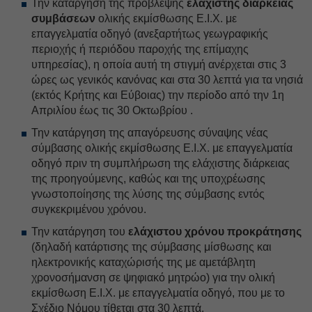
Την κατάργηση της πρόβλεψης
ελάχιστης διάρκειας
συμβάσεων
ολικής εκμίσθωσης Ε.Ι.Χ. με
επαγγελματία οδηγό (ανεξαρτήτως γεωγραφικής
περιοχής ή περιόδου παροχής της επίμαχης
υπηρεσίας), η οποία αυτή τη στιγμή ανέρχεται στις 3
ώρες ως γενικός κανόνας και στα 30 λεπτά για τα νησιά
(εκτός Κρήτης και Εύβοιας) την περίοδο από την 1η
Απριλίου έως τις 30 Οκτωβρίου .
Την κατάργηση της απαγόρευσης σύναψης νέας
σύμβασης ολικής εκμίσθωσης Ε.Ι.Χ. με επαγγελματία
οδηγό πριν τη συμπλήρωση της ελάχιστης διάρκειας
της προηγούμενης, καθώς και της υποχρέωσης
γνωστοποίησης της λύσης της σύμβασης εντός
συγκεκριμένου χρόνου.
Την κατάργηση του
ελάχιστου χρόνου προκράτησης
(δηλαδή κατάρτισης της σύμβασης μίσθωσης και
ηλεκτρονικής καταχώρισής της με αμετάβλητη
χρονοσήμανση σε ψηφιακό μητρώο) για την ολική
εκμίσθωση Ε.Ι.Χ. με επαγγελματία οδηγό, που με το
Σχέδιο Νόμου τίθεται στα 30 λεπτά.