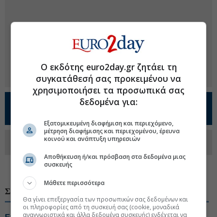
Ο εκδότης euro2day.gr ζητάει τη
συγκατάθεσή σας προκειμένου να
χρησιμοποιήσει τα προσωπικά σας
δεδομένα για:
Προσθέστε το
Euro2day.gr
στο
Google
Discover!
Εξατομικευμένη διαφήμιση και περιεχόμενο,
μέτρηση διαφήμισης και περιεχομένου, έρευνα
Ακολουθήστε τη σελίδα του
Euro2day.gr
κοινού και ανάπτυξη υπηρεσιών
στο
Linkedin
Αποθήκευση ή/και πρόσβαση στα δεδομένα μιας
συσκευής
#Επιτροπή Ανταγωνισμού
#Μέσα Μαζικής Μεταφοράς
Μάθετε περισσότερα
ΣΧΕΤΙΚΑ ΘΕΜΑΤΑ
Θα γίνει επεξεργασία των προσωπικών σας δεδομένων και
οι πληροφορίες από τη συσκευή σας (cookie, μοναδικά
αναγνωριστικά και άλλα δεδομένα συσκευής) ενδέχεται να