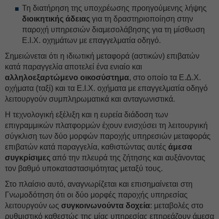
Τη διατήρηση της υποχρέωσης προηγούμενης λήψης
διοικητικής άδειας
για τη δραστηριοποίηση στην
παροχή υπηρεσιών διαμεσολάβησης για τη μίσθωση
Ε.Ι.Χ. οχημάτων με επαγγελματία οδηγό.
Σημειώνεται ότι η ιδιωτική μεταφορά (αστικών) επιβατών
κατά παραγγελία αποτελεί ένα ενιαίο και
αλληλοεξαρτώμενο οικοσύστημα
, στο οποίο τα Ε.Δ.Χ.
οχήματα (ταξί) και τα Ε.Ι.Χ. οχήματα με επαγγελματία οδηγό
λειτουργούν συμπληρωματικά και ανταγωνιστικά.
Η τεχνολογική εξέλιξη και η ευρεία διάδοση των
επιγραμμικών πλατφορμών έχουν ενισχύσει τη λειτουργική
σύγκλιση των δύο μορφών παροχής υπηρεσιών μεταφοράς
επιβατών κατά παραγγελία, καθιστώντας αυτές
άμεσα
συγκρίσιμες
από την πλευρά της ζήτησης και αυξάνοντας
τον βαθμό υποκαταστασιμότητας μεταξύ τους.
Στο πλαίσιο αυτό, αναγνωρίζεται και επισημαίνεται στη
Γνωμοδότηση ότι οι δύο μορφές παροχής υπηρεσίας
λειτουργούν ως
συγκοινωνούντα δοχεία
: μεταβολές στο
ρυθμιστικό καθεστώς της μίας υπηρεσίας επηρεάζουν άμεσα