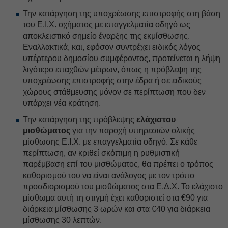
Την κατάργηση της υποχρέωσης επιστροφής στη βάση
του Ε.Ι.Χ. οχήματος με επαγγελματία οδηγό ως
αποκλειστικό σημείο έναρξης της εκμίσθωσης.
Εναλλακτικά, και, εφόσον συντρέχει ειδικός λόγος
υπέρτερου δημοσίου συμφέροντος, προτείνεται η λήψη
λιγότερο επαχθών μέτρων, όπως η πρόβλεψη της
υποχρέωσης επιστροφής στην έδρα ή σε ειδικούς
χώρους στάθμευσης μόνον σε περίπτωση που δεν
υπάρχει νέα κράτηση.
Την κατάργηση της πρόβλεψης
ελάχιστου
μισθώματος
για την παροχή υπηρεσιών ολικής
μίσθωσης Ε.Ι.Χ. με επαγγελματία οδηγό. Σε κάθε
περίπτωση, αν κριθεί σκόπιμη η ρυθμιστική
παρέμβαση επί του μισθώματος, θα πρέπει ο τρόπος
καθορισμού του να είναι ανάλογος με τον τρόπο
προσδιορισμού του μισθώματος στα Ε.Δ.Χ. Το ελάχιστο
μίσθωμα αυτή τη στιγμή έχει καθοριστεί στα €90 για
διάρκεια μίσθωσης 3 ωρών και στα €40 για διάρκεια
μίσθωσης 30 λεπτών.