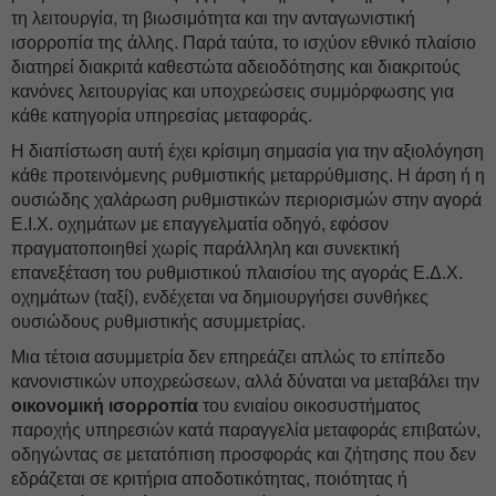
τη λειτουργία, τη βιωσιμότητα και την ανταγωνιστική
ισορροπία της άλλης. Παρά ταύτα, το ισχύον εθνικό πλαίσιο
διατηρεί διακριτά καθεστώτα αδειοδότησης και διακριτούς
κανόνες λειτουργίας και υποχρεώσεις συμμόρφωσης για
κάθε κατηγορία υπηρεσίας μεταφοράς.
Η διαπίστωση αυτή έχει κρίσιμη σημασία για την αξιολόγηση
κάθε προτεινόμενης ρυθμιστικής μεταρρύθμισης. Η άρση ή η
ουσιώδης χαλάρωση ρυθμιστικών περιορισμών στην αγορά
Ε.Ι.Χ. οχημάτων με επαγγελματία οδηγό, εφόσον
πραγματοποιηθεί χωρίς παράλληλη και συνεκτική
επανεξέταση του ρυθμιστικού πλαισίου της αγοράς Ε.Δ.Χ.
οχημάτων (ταξί), ενδέχεται να δημιουργήσει συνθήκες
ουσιώδους ρυθμιστικής ασυμμετρίας.
Μια τέτοια ασυμμετρία δεν επηρεάζει απλώς το επίπεδο
κανονιστικών υποχρεώσεων, αλλά δύναται να μεταβάλει την
οικονομική ισορροπία
του ενιαίου οικοσυστήματος
παροχής υπηρεσιών κατά παραγγελία μεταφοράς επιβατών,
οδηγώντας σε μετατόπιση προσφοράς και ζήτησης που δεν
εδράζεται σε κριτήρια αποδοτικότητας, ποιότητας ή