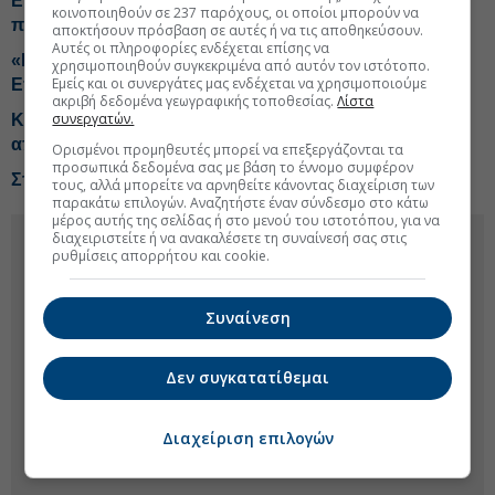
Επιτροπή Ανταγωνισμού: Οριστικοί πίνακες για 51
κοινοποιηθούν σε 237 παρόχους, οι οποίοι μπορούν να
προσλήψεις επιστημονικού προσωπικού
αποκτήσουν πρόσβαση σε αυτές ή να τις αποθηκεύσουν.
Αυτές οι πληροφορίες ενδέχεται επίσης να
«Πράσινο φως» στην εξαγορά της Νιτσιάκος άναψε η
χρησιμοποιηθούν συγκεκριμένα από αυτόν τον ιστότοπο.
Εμείς και οι συνεργάτες μας ενδέχεται να χρησιμοποιούμε
Επιτροπή Ανταγωνισμού
ακριβή δεδομένα γεωγραφικής τοποθεσίας.
Λίστα
συνεργατών.
Κυκλοφοριακές ρυθμίσεις στη Γραμμή 3 του Μετρό
από Κυριακή 26 Ιουλίου
Ορισμένοι προμηθευτές μπορεί να επεξεργάζονται τα
προσωπικά δεδομένα σας με βάση το έννομο συμφέρον
Στην Blackstone «περνά» η Skroutz
τους, αλλά μπορείτε να αρνηθείτε κάνοντας διαχείριση των
παρακάτω επιλογών. Αναζητήστε έναν σύνδεσμο στο κάτω
μέρος αυτής της σελίδας ή στο μενού του ιστοτόπου, για να
διαχειριστείτε ή να ανακαλέσετε τη συναίνεσή σας στις
ρυθμίσεις απορρήτου και cookie.
Συναίνεση
Δεν συγκατατίθεμαι
Διαχείριση επιλογών