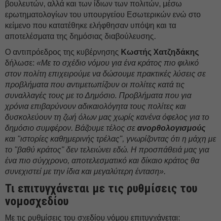
βουλευτών, αλλά και των ίδιων των πολιτών, μέσω
ερωτηματολογίων του υπουργείου Εσωτερικών ενώ στο
κείμενο που κατατέθηκε ελήφθησαν υπόψη και τα
αποτελέσματα της δημόσιας διαβούλευσης.
Ο αντιπρόεδρος της κυβέρνησης
Κωστής Χατζηδάκης
δήλωσε:
«Με το σχέδιο νόμου για ένα κράτος πιο φιλικό
στον πολίτη επιχειρούμε να δώσουμε πρακτικές λύσεις σε
προβλήματα που αντιμετωπίζουν οι πολίτες κατά τις
συναλλαγές τους με το Δημόσιο. Προβλήματα που για
χρόνια επιβαρύνουν αδικαιολόγητα τους πολίτες και
δυσκολεύουν τη ζωή όλων μας χωρίς κανένα όφελος για το
δημόσιο συμφέρον. Βάζουμε τέλος σε
ανορθολογισμούς
και "ιστορίες καθημερινής τρέλας", γνωρίζοντας ότι η μάχη με
το "βαθύ κράτος" δεν τελειώνει εδώ. Η προσπάθειά μας για
ένα πιο σύγχρονο, αποτελεσματικό και δίκαιο κράτος θα
συνεχιστεί με την ίδια και μεγαλύτερη ένταση».
Τι επιτυγχάνεται με τις ρυθμίσεις του
νομοσχεδίου
Με τις ρυθμίσεις του σχεδίου νόμου επιτυγχάνεται: