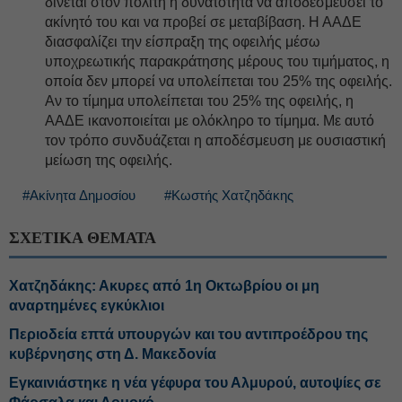
δίνεται στον πολίτη η δυνατότητα να αποδεσμεύσει το
ακίνητό του και να προβεί σε μεταβίβαση. Η ΑΑΔΕ
διασφαλίζει την είσπραξη της οφειλής μέσω
υποχρεωτικής παρακράτησης μέρους του τιμήματος, η
οποία δεν μπορεί να υπολείπεται του 25% της οφειλής.
Αν το τίμημα υπολείπεται του 25% της οφειλής, η
ΑΑΔΕ ικανοποιείται με ολόκληρο το τίμημα. Με αυτό
τον τρόπο συνδυάζεται η αποδέσμευση με ουσιαστική
μείωση της οφειλής.
#Ακίνητα Δημοσίου
#Κωστής Χατζηδάκης
ΣΧΕΤΙΚΑ ΘΕΜΑΤΑ
Χατζηδάκης: Ακυρες από 1η Οκτωβρίου οι μη
αναρτημένες εγκύκλιοι
Περιοδεία επτά υπουργών και του αντιπροέδρου της
κυβέρνησης στη Δ. Μακεδονία
Εγκαινιάστηκε η νέα γέφυρα του Αλμυρού, αυτοψίες σε