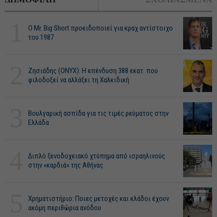
1
O Mr. Big Short προειδοποιεί για κραχ αντίστοιχο
του 1987
2
Ζησιάδης (ONYX): Η επένδυση 388 εκατ. που
φιλοδοξεί να αλλάξει τη Χαλκιδική
3
Βουλγαρική ασπίδα για τις τιμές ρεύματος στην
Ελλάδα
4
Διπλό ξενοδοχειακό χτύπημα από ισραηλινούς
στην «καρδιά» της Αθήνας
5
Χρηματιστήριο: Ποιες μετοχές και κλάδοι έχουν
ακόμη περιθώρια ανόδου