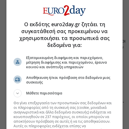
θεματική ενότητα. Αν δεν αναρτώνται, δεν θα ισχύουν.
Επιπλέον, θα υπάρχει δυνατότητα αναζήτησης όλων
των εν ισχύι εγκυκλίων. Η υποχρέωση θα τεθεί σε
εφαρμογή εντός έξι μηνών από τη δημοσίευση του
Ο εκδότης euro2day.gr ζητάει τη
νόμου.
συγκατάθεσή σας προκειμένου να
Ψηφιακή ενημέρωση ωραρίων υπηρεσιών στην
χρησιμοποιήσει τα προσωπικά σας
ιστοσελίδα του Υπουργείου - Οργανισμού
. Συχνά οι
δεδομένα για:
πολίτες δεν γνωρίζουν το ωράριο της υπηρεσίας στην
οποία θέλουν να απευθυνθούν, ενώ ενίοτε οι
Εξατομικευμένη διαφήμιση και περιεχόμενο,
πληροφορίες που είναι αναρτημένες είναι
μέτρηση διαφήμισης και περιεχομένου, έρευνα
λανθασμένες. Με το σχέδιο νόμου θεσπίζεται
κοινού και ανάπτυξη υπηρεσιών
υποχρέωση για ανάρτηση του ωραρίου όλων των
Αποθήκευση ή/και πρόσβαση στα δεδομένα μιας
δημόσιων υπηρεσιών, εντός τριών μηνών από τη
συσκευής
δημοσίευση του νόμου. Διαφορετικά, θα επιβάλλονται
κυρώσεις.
Μάθετε περισσότερα
Ενιαίο όργανο εξέτασης ενστάσεων των πολιτών.
Θα γίνει επεξεργασία των προσωπικών σας δεδομένων και
Παρατηρείται το φαινόμενο, κατά τόπους όργανα να
οι πληροφορίες από τη συσκευή σας (cookie, μοναδικά
αναγνωριστικά και άλλα δεδομένα συσκευής) ενδέχεται να
ερμηνεύουν διαφορετικά τον νόμο, όταν εξετάζουν
κοινοποιηθούν σε 237 παρόχους, οι οποίοι μπορούν να
ενδικοφανείς προσφυγές των πολιτών. Στο εξής θα
αποκτήσουν πρόσβαση σε αυτές ή να τις αποθηκεύσουν.
Αυτές οι πληροφορίες ενδέχεται επίσης να
δημιουργηθεί κεντρικό όργανο ανά φορέα για να