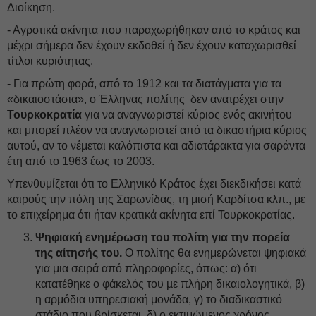
Διοίκηση.
- Αγροτικά ακίνητα που παραχωρήθηκαν από το κράτος και
μέχρι σήμερα δεν έχουν εκδοθεί ή δεν έχουν καταχωρισθεί
τίτλοι κυριότητας.
- Για πρώτη φορά, από το 1912 και τα διατάγματα για τα
«δικαιοστάσια», ο Έλληνας πολίτης δεν ανατρέχει στην
Τουρκοκρατία
για να αναγνωριστεί κύριος ενός ακινήτου
και μπορεί πλέον να αναγνωριστεί από τα δικαστήρια κύριος
αυτού, αν το νέμεται καλόπιστα και αδιατάρακτα για σαράντα
έτη από το 1963 έως το 2003.
Υπενθυμίζεται ότι το Ελληνικό Κράτος έχει διεκδικήσει κατά
καιρούς την πόλη της Σαρωνίδας, τη μισή Καρδίτσα κλπ., με
το επιχείρημα ότι ήταν κρατικά ακίνητα επί Τουρκοκρατίας.
Ψηφιακή ενημέρωση του πολίτη για την πορεία
της αίτησής του.
Ο πολίτης θα ενημερώνεται ψηφιακά
για μια σειρά από πληροφορίες, όπως: α) ότι
κατατέθηκε ο φάκελός του µε πλήρη δικαιολογητικά, β)
η αρμόδια υπηρεσιακή μονάδα, γ) το διαδικαστικό
στάδιο που βρίσκεται, δ) ο εκτιμώμενος χρόνος