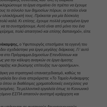
οκληρώσουμε τα έργα σημαίνει ότι πρέπει να έχουμε
τους το σύνολο των δημοσίων πόρων, οι οποίοι είναι
ν ολοκλήρωσή τους. Πρόκειται για μία δύσκολη
πολύ καλά. Κι επίσης, έχουμε πολλά γηρασμένα έργα
 να τα συντηρήσουμε. Αυτό είναι από μόνο του ένα
χείρημα, πολύ απαιτητικό και επίσης δαπανηρό»,
είπε
νάκαμψης,
ο Υφυπουργός επεσήμανε τα εγγενή του
εν σχεδιάστηκε για έργα μεγάλης διάρκειας. Γι’ αυτό
ργα στο Πρόγραμμα Δημοσίων Επενδύσεων και
ίως για την κάλυψη αναγκών σε έργα άμεσης
ναρξης και βιώσιμης επίτευξης των οροσήμων».
νάγκη για στρατηγικό επανασχεδιασμό, καθώς τα
αλεία δεν είναι απεριόριστα: «
Το Ταμείο Ανάκαμψης
ο όπου οι διαθέσιμες χρηματοδοτικές ενισχύσεις για
ρισμένες. Τα μελλοντικά εργαλεία όπως το Κοινωνικό
ερχόμενο ΕΣΠΑ απαιτούν αυστηρή ιεράρχηση και
γα υπάγονται σε αυστηρούς δημοσιονομικούς