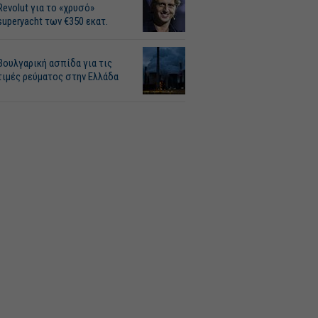
Revolut για το «χρυσό»
superyacht των €350 εκατ.
Βουλγαρική ασπίδα για τις
τιμές ρεύματος στην Ελλάδα