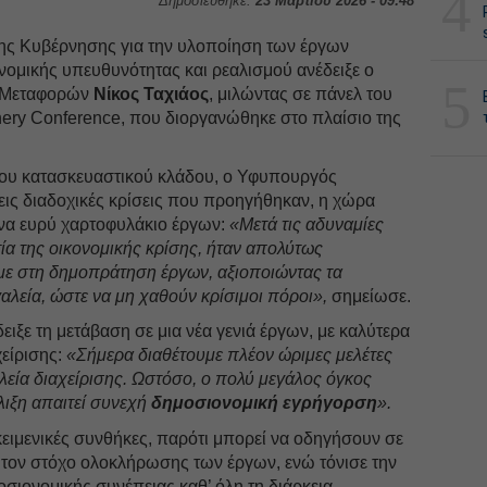
4
Δημοσιεύθηκε:
23 Μαρτίου 2026 - 09:48
 της Κυβέρνησης για την υλοποίηση των έργων
ομικής υπευθυνότητας και ρεαλισμού ανέδειξε ο
5
 Μεταφορών
Νίκος Ταχιάος
, μιλώντας σε πάνελ του
nery Conference, που διοργανώθηκε στο πλαίσιο της
του κατασκευαστικού κλάδου, ο Υφυπουργός
ρεις διαδοχικές κρίσεις που προηγήθηκαν, η χώρα
ένα ευρύ χαρτοφυλάκιο έργων:
«Μετά τις αδυναμίες
α της οικονομικής κρίσης, ήταν απολύτως
ε στη δημοπράτηση έργων, αξιοποιώντας τα
αλεία, ώστε να μη χαθούν κρίσιμοι πόροι»,
σημείωσε.
ειξε τη μετάβαση σε μια νέα γενιά έργων, με καλύτερα
χείρισης:
«Σήμερα διαθέτουμε πλέον ώριμες μελέτες
λεία διαχείρισης. Ωστόσο, ο πολύ μεγάλος όγκος
λιξη απαιτεί συνεχή
δημοσιονομική εγρήγορση
».
ικειμενικές συνθήκες, παρότι μπορεί να οδηγήσουν σε
 τον στόχο ολοκλήρωσης των έργων, ενώ τόνισε την
σιονομικής συνέπειας καθ’ όλη τη διάρκεια