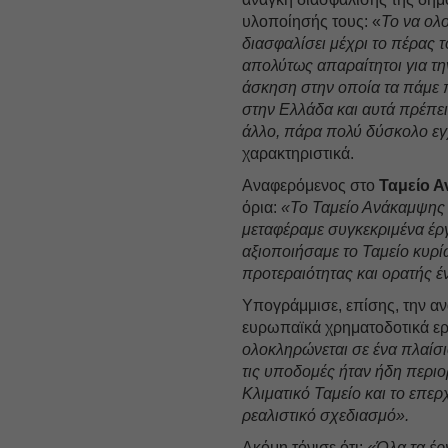
υλοποίησής τους: «
Το να ολ
διασφαλίσει μέχρι το πέρας 
απολύτως απαραίτητοι για τη
άσκηση στην οποία τα πάμε 
στην Ελλάδα και αυτά πρέπει
άλλο, πάρα πολύ δύσκολο εγ
χαρακτηριστικά.
Αναφερόμενος στο
Ταμείο Α
όρια:
«Το Ταμείο Ανάκαμψης δ
μεταφέραμε συγκεκριμένα έ
αξιοποιήσαμε το Ταμείο κυρ
προτεραιότητας και ορατής έ
Υπογράμμισε, επίσης, την α
ευρωπαϊκά χρηματοδοτικά εργ
ολοκληρώνεται σε ένα πλαίσι
τις υποδομές ήταν ήδη περιο
Κλιματικό Ταμείο και το επ
ρεαλιστικό σχεδιασμό».
Ακόμη τόνισε ότι:
«Όλα τα έρ