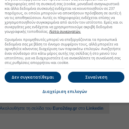
ς την κατεύθυνση αυτή και τα αποτελέσματα είναι
πληροφορίες από τη συσκευή σας (cookie, μοναδικά αναγνωριστικά
και άλλα δεδομένα συσκευής) ενδέχεται να κοινοποιηθούν σε 237
λληλα, τόνισε τη σημασία και άλλων επενδύσεων που
παρόχους, οι οποίοι μπορούν να αποκτήσουν πρόσβαση σε αυτές ή
τα των πολιτών, με επίκεντρο τη βιωσιμότητα των
να τις αποθηκεύσουν. Αυτές οι πληροφορίες ενδέχεται επίσης να
ι να κρατήσουμε μια ισορροπία ανάμεσα στο κέντρο
χρησιμοποιηθούν συγκεκριμένα από αυτόν τον ιστότοπο. Εμείς και οι
συνεργάτες μας ενδέχεται να χρησιμοποιούμε ακριβή δεδομένα
ό είναι η πιο δύσκολη άσκηση που έχουμε αυτή τη
γεωγραφικής τοποθεσίας.
Λίστα συνεργατών.
Ορισμένοι προμηθευτές μπορεί να επεξεργάζονται τα προσωπικά
εντάσσεται στο πλαίσιο της δεύτερης ημέρας της
δεδομένα σας με βάση το έννομο συμφέρον τους, αλλά μπορείτε να
αρνηθείτε κάνοντας διαχείριση των παρακάτω επιλογών. Αναζητήστε
ρκτήρια εκδήλωση της οποίας παρέστη μαζί με τον
έναν σύνδεσμο στο κάτω μέρος αυτής της σελίδας ή στο μενού του
φορών Χρίστο Δήμα, απευθύνοντας χαιρετισμό.
ιστοτόπου, για να διαχειριστείτε ή να ανακαλέσετε τη συναίνεσή σας
στις ρυθμίσεις απορρήτου και cookie.
Δεν συγκατατίθεμαι
Συναίνεση
uro2day.gr
στο
Google Discover!
 εξελίξεις με την υπογραφη εγκυρότητας του Euro2day.gr
Διαχείριση επιλογών
FOLLOW US
Ακολουθήστε τη σελίδα του
Euro2day.gr
στο
Linkedin