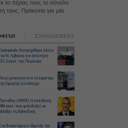
ρι το πέρας τους το σύνολο
 τους. Πρόκειται για μία
ΦΙΛΗ
ΣΧΟΛΙΑΣΜΕΝΑ
Tradewinds: Κατασχέθηκε πλοίο
του Ν. Λιβανού για απαίτηση
$21,5 εκατ. της Πειραιώς
Ποιοι μπαίνουν στο στόχαστρο
της Εφορίας για έλεγχο
Ζησιάδης (ONYX): Η επένδυση
388 εκατ. που φιλοδοξεί να
αλλάξει τη Χαλκιδική
Στα δικαστήρια ο ιδρυτής της