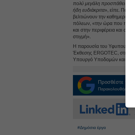
πολύ μεγάλη προσπάθεια προ
ήδη ευδιάκριτα
», είπε. Παρά
βελτιώνουν την καθημερινότη
πόλεων, «την ώρα που πρέπε
και στην περιφέρεια και αυτ
στιγμή».
Η παρουσία του Υφυπουργού 
Έκθεσης ERGOTEC, στην ενα
Υπουργό Υποδομών και Μετα
Προσθέστε το
E
Παρακολουθήστε τις
#Δημόσια έργα