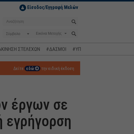
Είσοδος/Εγγραφή Μελών
Σύμβολο
ΚΙΝΗΣΗ ΣΤΕΛΕΧΩΝ
#ΔΑΣΜΟΙ
#ΥΠΟΚΛΟΠΕΣ
#ΠΛΗΘΩΡΙΣΜ
Δείτε
εδώ
την ειδική έκδοση
ων έργων σε
ή εγρήγορση