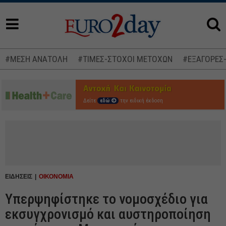
#ΜΕΣΗ ΑΝΑΤΟΛΗ
#ΤΙΜΕΣ-ΣΤΟΧΟΙ ΜΕΤΟΧΩΝ
#ΕΞΑΓΟΡΕΣ
Δείτε
εδώ
την ειδική έκδοση
ΕΙΔΗΣΕΙΣ
ΟΙΚΟΝΟΜΙΑ
Υπερψηφίστηκε το νομοσχέδιο για
εκσυγχρονισμό και αυστηροποίηση