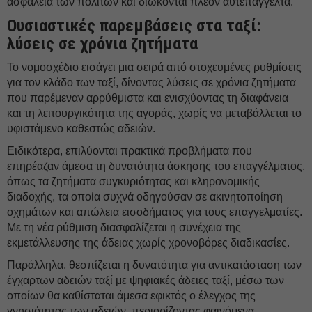
ασφάλεια των πολιτών και διώκονται πλέον αυτεπάγγελτα.
Ουσιαστικές παρεμβάσεις στα ταξί:
λύσεις σε χρόνια ζητήματα
Το νομοσχέδιο εισάγει μια σειρά από στοχευμένες ρυθμίσεις
για τον κλάδο των ταξί, δίνοντας λύσεις σε χρόνια ζητήματα
που παρέμεναν αρρύθμιστα και ενισχύοντας τη διαφάνεια
και τη λειτουργικότητα της αγοράς, χωρίς να μεταβάλλεται το
υφιστάμενο καθεστώς αδειών.
Ειδικότερα, επιλύονται πρακτικά προβλήματα που
επηρέαζαν άμεσα τη δυνατότητα άσκησης του επαγγέλματος,
όπως τα ζητήματα συγκυριότητας και κληρονομικής
διαδοχής, τα οποία συχνά οδηγούσαν σε ακινητοποίηση
οχημάτων και απώλεια εισοδήματος για τους επαγγελματίες.
Με τη νέα ρύθμιση διασφαλίζεται η συνέχεια της
εκμετάλλευσης της άδειας χωρίς χρονοβόρες διαδικασίες.
Παράλληλα, θεσπίζεται η δυνατότητα για αντικατάσταση των
έγχαρτων αδειών ταξί με ψηφιακές άδειες ταξί, μέσω των
οποίων θα καθίσταται άμεσα εφικτός ο έλεγχος της
γνησιότητας των αδειών, περιορίζοντας φαινόμενα