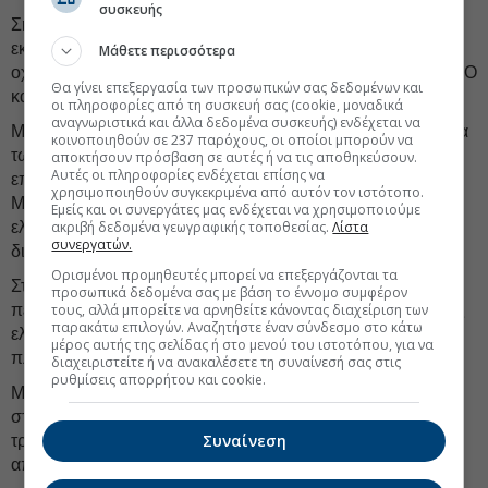
συσκευής
Σημαντική παρέμβαση του νομοσχεδίου αφορά τον
εκσυγχρονισμό του πλαισίου τεχνικού ελέγχου των
Μάθετε περισσότερα
οχημάτων, με στόχο την ενίσχυση της αξιοπιστίας των ΚΤΕΟ
Θα γίνει επεξεργασία των προσωπικών σας δεδομένων και
και τη βελτίωση της οδικής ασφάλειας.
οι πληροφορίες από τη συσκευή σας (cookie, μοναδικά
αναγνωριστικά και άλλα δεδομένα συσκευής) ενδέχεται να
Με τις νέες ρυθμίσεις, ενισχύεται η ποιότητα και η διαφάνεια
κοινοποιηθούν σε 237 παρόχους, οι οποίοι μπορούν να
των ελέγχων, μέσω της θέσπισης σαφών κανόνων
αποκτήσουν πρόσβαση σε αυτές ή να τις αποθηκεύσουν.
Αυτές οι πληροφορίες ενδέχεται επίσης να
εποπτείας επί του πεδίου. Ειδικότερα, δημιουργείται
χρησιμοποιηθούν συγκεκριμένα από αυτόν τον ιστότοπο.
Μητρώο Εποπτών, το οποίο λειτουργεί ως μηχανισμός
Εμείς και οι συνεργάτες μας ενδέχεται να χρησιμοποιούμε
ακριβή δεδομένα γεωγραφικής τοποθεσίας.
Λίστα
ελέγχου της ορθής εφαρμογής των διαδικασιών και
συνεργατών.
διασφαλίζει την ακεραιότητα των τεχνικών ελέγχων.
Ορισμένοι προμηθευτές μπορεί να επεξεργάζονται τα
Στην πράξη, οι παρεμβάσεις αυτές στοχεύουν στον
προσωπικά δεδομένα σας με βάση το έννομο συμφέρον
τους, αλλά μπορείτε να αρνηθείτε κάνοντας διαχείριση των
περιορισμό φαινομένων πλημμελούς ή τυπικής διενέργειας
παρακάτω επιλογών. Αναζητήστε έναν σύνδεσμο στο κάτω
ελέγχων, διασφαλίζοντας ότι τα οχήματα που κυκλοφορούν
μέρος αυτής της σελίδας ή στο μενού του ιστοτόπου, για να
πληρούν τις απαιτούμενες προδιαγραφές ασφάλειας.
διαχειριστείτε ή να ανακαλέσετε τη συναίνεσή σας στις
ρυθμίσεις απορρήτου και cookie.
Με τον τρόπο αυτό, βελτιώνεται η συνολική κατάσταση του
στόλου οχημάτων και ενισχύεται ουσιαστικά η πρόληψη
Συναίνεση
τροχαίων ατυχημάτων, μέσω ενός πιο αξιόπιστου και
αποτελεσματικού συστήματος τεχνικού ελέγχου.