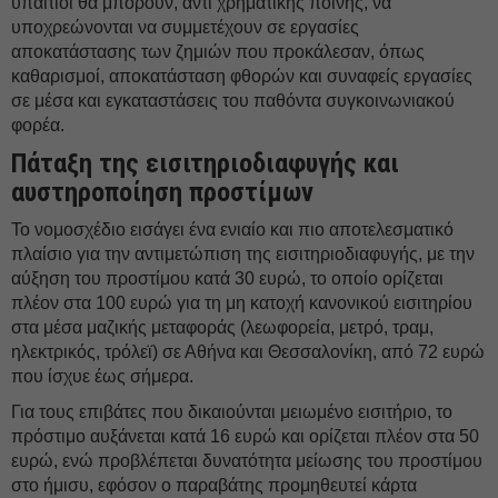
υπαίτιοι θα μπορούν, αντί χρηματικής ποινής, να
υποχρεώνονται να συμμετέχουν σε εργασίες
αποκατάστασης των ζημιών που προκάλεσαν, όπως
καθαρισμοί, αποκατάσταση φθορών και συναφείς εργασίες
σε μέσα και εγκαταστάσεις του παθόντα συγκοινωνιακού
φορέα.
Πάταξη της εισιτηριοδιαφυγής και
αυστηροποίηση προστίμων
Το νομοσχέδιο εισάγει ένα ενιαίο και πιο αποτελεσματικό
πλαίσιο για την αντιμετώπιση της εισιτηριοδιαφυγής, με την
αύξηση του προστίμου κατά 30 ευρώ, το οποίο ορίζεται
πλέον στα 100 ευρώ για τη μη κατοχή κανονικού εισιτηρίου
στα μέσα μαζικής μεταφοράς (λεωφορεία, μετρό, τραμ,
ηλεκτρικός, τρόλεϊ) σε Αθήνα και Θεσσαλονίκη, από 72 ευρώ
που ίσχυε έως σήμερα.
Για τους επιβάτες που δικαιούνται μειωμένο εισιτήριο, το
πρόστιμο αυξάνεται κατά 16 ευρώ και ορίζεται πλέον στα 50
ευρώ, ενώ προβλέπεται δυνατότητα μείωσης του προστίμου
στο ήμισυ, εφόσον ο παραβάτης προμηθευτεί κάρτα