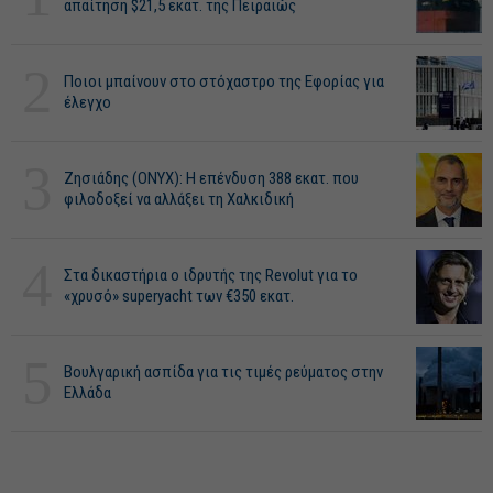
απαίτηση $21,5 εκατ. της Πειραιώς
2
Ποιοι μπαίνουν στο στόχαστρο της Εφορίας για
έλεγχο
3
Ζησιάδης (ONYX): Η επένδυση 388 εκατ. που
φιλοδοξεί να αλλάξει τη Χαλκιδική
4
Στα δικαστήρια ο ιδρυτής της Revolut για το
«χρυσό» superyacht των €350 εκατ.
5
Βουλγαρική ασπίδα για τις τιμές ρεύματος στην
Ελλάδα