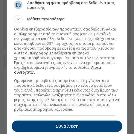
Αποθήκευση ή/και πρόσβαση στα δεδομένα μιας
συσκευής
Μάθετε περισσότερα
Θα γίνει επεξεργασία των προσωπικών σας δεδομένων και
οι πληροφορίες από τη συσκευή σας (cookie, μοναδικά
αναγνωριστικά και άλλα δεδομένα συσκευής) ενδέχεται να
κοινοποιηθούν σε 237 παρόχους, οι οποίοι μπορούν να
αποκτήσουν πρόσβαση σε αυτές ή να τις αποθηκεύσουν.
Αυτές οι πληροφορίες ενδέχεται επίσης να
χρησιμοποιηθούν συγκεκριμένα από αυτόν τον ιστότοπο.
Προσθέστε το euro2day.gr στο Discover
Εμείς και οι συνεργάτες μας ενδέχεται να χρησιμοποιούμε
ακριβή δεδομένα γεωγραφικής τοποθεσίας.
Λίστα
συνεργατών.
Ορισμένοι προμηθευτές μπορεί να επεξεργάζονται τα
προσωπικά δεδομένα σας με βάση το έννομο συμφέρον
τους, αλλά μπορείτε να αρνηθείτε κάνοντας διαχείριση των
παρακάτω επιλογών. Αναζητήστε έναν σύνδεσμο στο κάτω
μέρος αυτής της σελίδας ή στο μενού του ιστοτόπου, για να
διαχειριστείτε ή να ανακαλέσετε τη συναίνεσή σας στις
ρυθμίσεις απορρήτου και cookie.
Συναίνεση